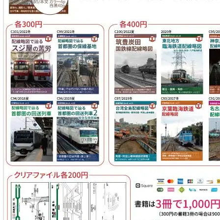
東北地方臨海鉄道配線略図 福島・仙台・秋田・八戸
臨海鉄道
楽天市場
書泉
とらのあな
メロンブックス
台湾全島配線略図 臺灣鐵路管理局・臺灣高鐵・阿里