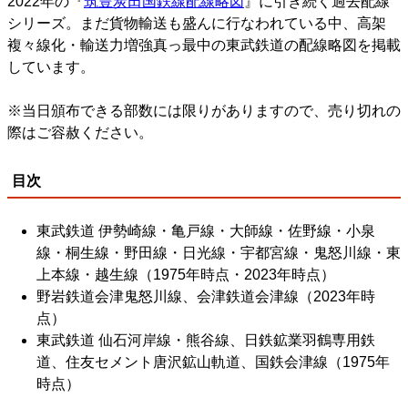
2022年の『
筑豊炭田国鉄線配線略図
』に引き続く過去配線
シリーズ。まだ貨物輸送も盛んに行なわれている中、高架
複々線化・輸送力増強真っ最中の東武鉄道の配線略図を掲載
しています。
※当日頒布できる部数には限りがありますので、売り切れの
際はご容赦ください。
目次
東武鉄道 伊勢崎線・亀戸線・大師線・佐野線・小泉
線・桐生線・野田線・日光線・宇都宮線・鬼怒川線・東
上本線・越生線（1975年時点・2023年時点）
野岩鉄道会津鬼怒川線、会津鉄道会津線（2023年時
点）
東武鉄道 仙石河岸線・熊谷線、日鉄鉱業羽鶴専用鉄
道、住友セメント唐沢鉱山軌道、国鉄会津線（1975年
時点）