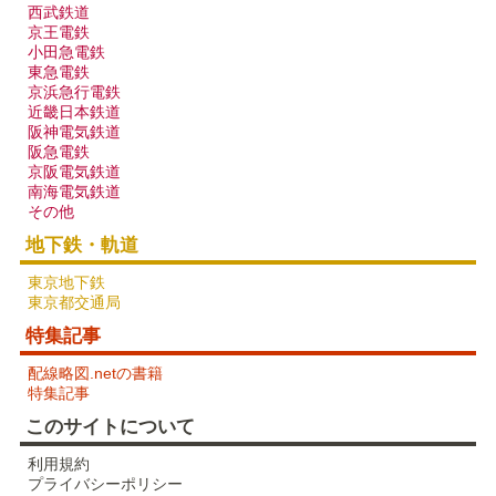
西武鉄道
京王電鉄
小田急電鉄
東急電鉄
京浜急行電鉄
近畿日本鉄道
阪神電気鉄道
阪急電鉄
京阪電気鉄道
配線略図で辿る首都圏の回送列車
南海電気鉄道
その他
楽天市場
書泉
とらのあな
メロンブックス
地下鉄・軌道
東京地下鉄
東京都交通局
特集記事
配線略図.netの書籍
特集記事
このサイトについて
利用規約
プライバシーポリシー