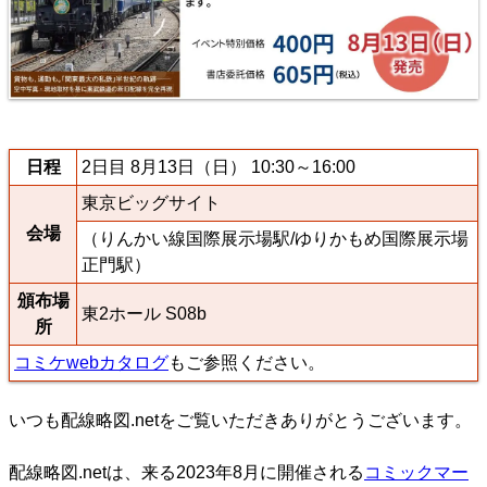
日程
2日目 8月13日（日） 10:30～16:00
東京ビッグサイト
会場
（りんかい線国際展示場駅/ゆりかもめ国際展示場
正門駅）
頒布場
東2ホール S08b
所
コミケwebカタログ
もご参照ください。
いつも配線略図.netをご覧いただきありがとうございます。
配線略図.netは、来る2023年8月に開催される
コミックマー