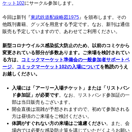
ケット102
にサークル参加します。
今回は新刊『
東武鉄道配線略図1975
』を頒布します。その
他既刊書籍、グッズを用意する予定です。なお、新刊は通信
販売も予定していますので、あわせてご利用ください。
新型コロナウイルス感染拡大防止のため、以前のコミケから
変更されている部分が多数あります。ご来場を検討されてい
る方は、
コミックマーケット準備会の一般参加者サポートペ
ージ
、
コミックマーケット102の入場について
を熟読のうえ
お越しください。
入場には「アーリー入場チケット」または「リストバン
ド参加証」が必要です
。なお、リストバンド参加証の一
部は当日販売もございます。
開会直後は混雑が予想されますので、初めて参加される
方は昼頃のご来場をご検討ください。
体調がすぐれない方の来場はご遠慮ください
。また、会
場内では必要な感染防止策を講じていただくようお願い