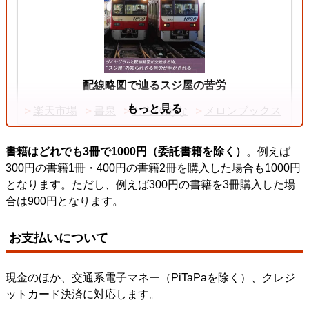
配線略図で辿るスジ屋の苦労
もっと見る
楽天市場
書泉
とらのあな
メロンブックス
書籍はどれでも3冊で1000円（委託書籍を除く）
。例えば
300円の書籍1冊・400円の書籍2冊を購入した場合も1000円
となります。ただし、例えば300円の書籍を3冊購入した場
合は900円となります。
お支払いについて
現金のほか、交通系電子マネー（PiTaPaを除く）、クレジ
筑豊炭田国鉄線配線略図
ットカード決済に対応します。