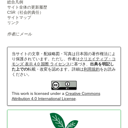
総合凡例
神奈川臨海鉄道配線略図 増補版
サイト全体の更新履歴
CSR（社会的責任）
楽天市場
書泉
とらのあな
メロンブックス
サイトマップ
リンク
作者にメール
当サイトの文章・配線略図・写真は日本国の著作権法によ
り保護されています。ただし、作者は
クリエイティブ・コ
モンズ 表示 4.0 国際 ライセンス
に基づき、
出典を明記し
た上での
転載・改変を認めます。詳細は
利用規約
をお読み
ください。
京葉臨海鉄道配線略図
This work is licensed under a
Creative Commons
Attribution 4.0 International License
.
楽天市場
書泉
とらのあな
メロンブックス