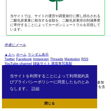
当サイトでは、サイトの運営や調査旅行に際し排出される
二酸化炭素量に相当する金額を、二酸化炭素排出削減事業
に寄付することによってカーボンニュートラルを目指して
います。
名古屋臨海鉄道配線略図
作者にメール
楽天市場
書泉
とらのあな
メロンブックス
上へ
ホーム
ランダム表示
Twitter
Facebook
Instagram
Threads
Mastodon
RSS
YouTube channel
姉妹サイト 廃貨車写真館
PC
スマートフォン
日本語
English
当サイトを利用することによって利用規約及
びプライバシーポリシーに同意したものとみ
当サイトははAmazonアソシエイト・楽天アフィリエイトに参加
しています。サイト中の商品リンクはアフィリエイトリンクを含
なします。
詳細
む場合がございます。
/about/press/2023/c102/
閉じる