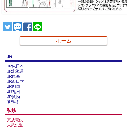
山森林鐵路
楽天市場
書泉
とらのあな
メロンブックス
ツイート
トゥート
シェア
シェア
ホーム
JR
JR東日本
JR北海道
JR東海
JR西日本
JR四国
配線略図で辿る首都圏の回送列車2 特急型車両編
JR九州
JR貨物
楽天市場
書泉
とらのあな
メロンブックス
新幹線
私鉄
京成電鉄
東武鉄道