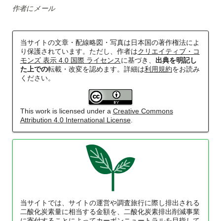
作者にメール
鹿島・衣浦・水島臨海鉄道配線略図
当サイトの文章・配線略図・写真は日本国の著作権法によ
り保護されています。ただし、作者は
クリエイティブ・コ
楽天市場
書泉
BOOTH
モンズ 表示 4.0 国際 ライセンス
に基づき、
出典を明記し
た上での
転載・改変を認めます。詳細は
利用規約
をお読み
ください。
This work is licensed under a
Creative Commons
Attribution 4.0 International License
.
阪急電鉄・阪神電気鉄道配線略図1975
楽天市場
書泉
メロンブックス
BOOTH
当サイトでは、サイトの運営や調査旅行に際し排出される
二酸化炭素量に相当する金額を、二酸化炭素排出削減事業
に寄付することによってカーボンニュートラルを目指して