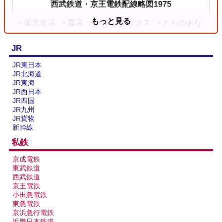
西武鉄道・京王電鉄配線略図1975
もっと見る
楽天市場
書泉
メロンブックス
とらのあな
JR
JR東日本
JR北海道
JR東海
JR西日本
JR四国
JR九州
JR貨物
新幹線
私鉄
台湾全島配線略図2025 臺灣鐵路公司・臺灣高鐵・阿
京成電鉄
里山森林鐵路
東武鉄道
西武鉄道
楽天市場
書泉
メロンブックス
とらのあな
京王電鉄
台灣虎之穴網路商店
BOOTH
小田急電鉄
東急電鉄
京浜急行電鉄
近畿日本鉄道