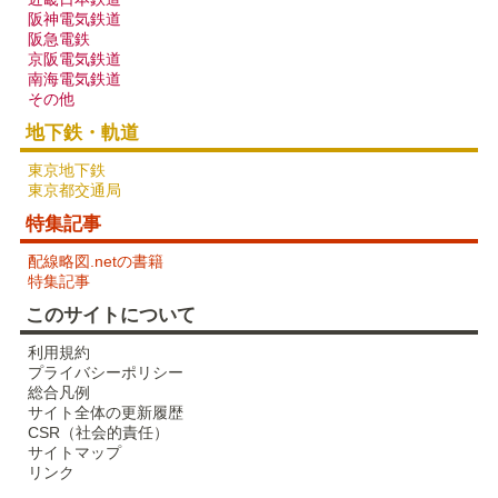
阪神電気鉄道
阪急電鉄
京阪電気鉄道
南海電気鉄道
その他
地下鉄・軌道
東京地下鉄
東京都交通局
特集記事
配線略図で辿る未成線
配線略図.netの書籍
楽天市場
書泉
メロンブックス
とらのあな
特集記事
BOOTH
このサイトについて
利用規約
プライバシーポリシー
総合凡例
サイト全体の更新履歴
CSR（社会的責任）
サイトマップ
リンク