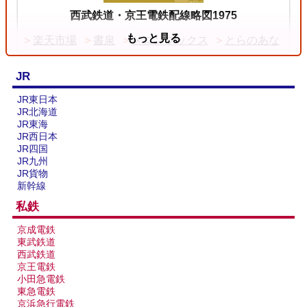
西武鉄道・京王電鉄配線略図1975
もっと見る
楽天市場
書泉
メロンブックス
とらのあな
JR
JR東日本
JR北海道
JR東海
JR西日本
JR四国
JR九州
JR貨物
新幹線
私鉄
台湾全島配線略図2025 臺灣鐵路公司・臺灣高鐵・阿
京成電鉄
里山森林鐵路
東武鉄道
西武鉄道
楽天市場
書泉
メロンブックス
とらのあな
京王電鉄
台灣虎之穴網路商店
BOOTH
小田急電鉄
東急電鉄
京浜急行電鉄