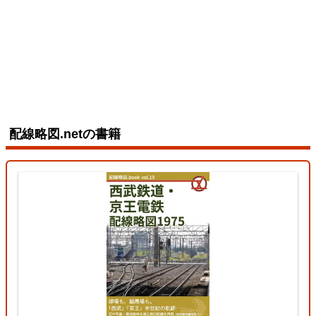
配線略図.netの書籍