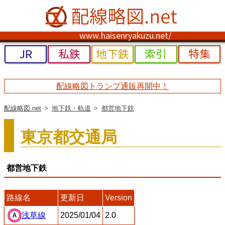
www.haisenryakuzu.net/
JR
私鉄
地下鉄
索引
特集
配線略図トランプ通販再開中！
配線略図.net
地下鉄・軌道
都営地下鉄
東京都交通局
都営地下鉄
路線名
更新日
Version
2025/01/04
2.0
浅草線