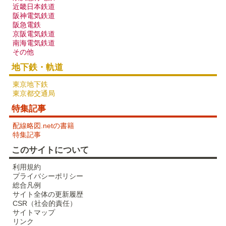
近畿日本鉄道
阪神電気鉄道
阪急電鉄
京阪電気鉄道
南海電気鉄道
その他
地下鉄・軌道
東京地下鉄
東京都交通局
特集記事
配線略図で辿る未成線
配線略図.netの書籍
楽天市場
書泉
メロンブックス
とらのあな
特集記事
BOOTH
このサイトについて
利用規約
プライバシーポリシー
総合凡例
サイト全体の更新履歴
CSR（社会的責任）
サイトマップ
リンク