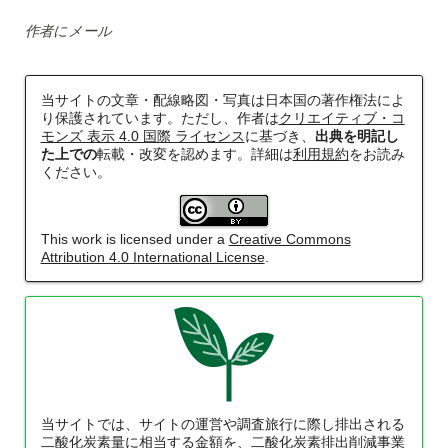
作者にメール
鹿島・衣浦・水島臨海鉄道配線略図
当サイトの文章・配線略図・写真は日本国の著作権法によ
り保護されています。ただし、作者は
クリエイティブ・コ
楽天市場
書泉
BOOTH
モンズ 表示 4.0 国際 ライセンス
に基づき、
出典を明記し
た上での
転載・改変を認めます。詳細は
利用規約
をお読み
ください。
This work is licensed under a
Creative Commons
Attribution 4.0 International License
.
阪急電鉄・阪神電気鉄道配線略図1975
楽天市場
書泉
メロンブックス
BOOTH
当サイトでは、サイトの運営や調査旅行に際し排出される
二酸化炭素量に相当する金額を、二酸化炭素排出削減事業