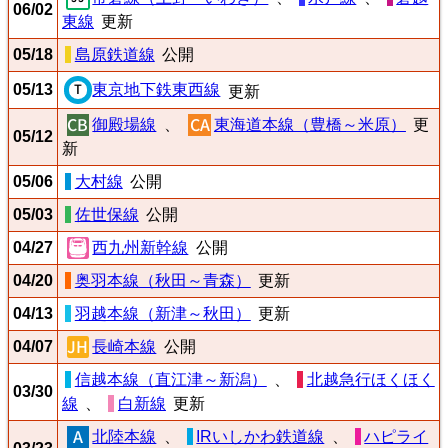
06/02
東線
更新
05/18
島原鉄道線
公開
05/13
東京地下鉄東西線
更新
御殿場線
、
東海道本線（豊橋～米原）
更
05/12
新
05/06
大村線
公開
05/03
佐世保線
公開
04/27
西九州新幹線
公開
04/20
奥羽本線（秋田～青森）
更新
04/13
羽越本線（新津～秋田）
更新
04/07
長崎本線
公開
信越本線（直江津～新潟）
、
北越急行ほくほく
03/30
線
、
白新線
更新
北陸本線
、
IRいしかわ鉄道線
、
ハピライ