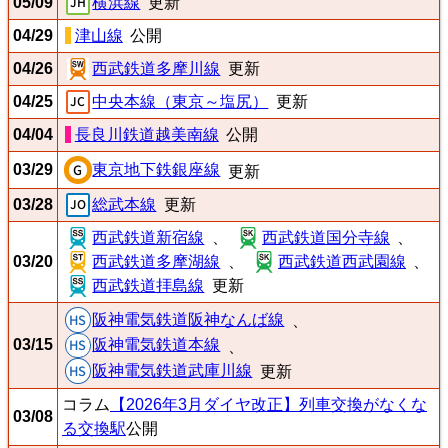
05/09
横浜線
更新
04/29
津山線
公開
04/26
西武鉄道多摩川線
更新
04/25
中央本線（東京～塩尻）
更新
04/04
長良川鉄道越美南線
公開
03/29
東京地下鉄銀座線
更新
03/28
総武本線
更新
西武鉄道新宿線
、
西武鉄道国分寺線
、
03/20
西武鉄道多摩湖線
、
西武鉄道西武園線
、
西武鉄道拝島線
更新
阪神電気鉄道阪神なんば線
、
03/15
阪神電気鉄道本線
、
阪神電気鉄道武庫川線
更新
コラム
【2026年3月ダイヤ改正】列車交換がなくな
03/08
る交換駅
公開