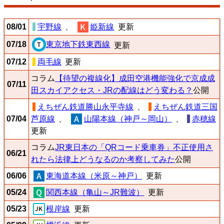
08/01
宇野線
、
姫新線
更新
07/18
東京地下鉄東西線
更新
07/12
両毛線
更新
コラム
【待望の複線化】成田空港機能強化で京成成
07/11
田スカイアクセス・JRの配線はどう変わる？
公開
えちぜん鉄道勝山永平寺線
、
えちぜん鉄道三国
07/04
芦原線
、
山陽本線（神戸～岡山）
、
赤穂線
更新
コラム
JR東日本の「QRコード乗車券」不正使用さ
06/21
れたら法律上どうなるのか考察してみた
公開
06/06
東海道本線（米原～神戸）
更新
05/24
関西本線（亀山～JR難波）
更新
05/23
根岸線
更新