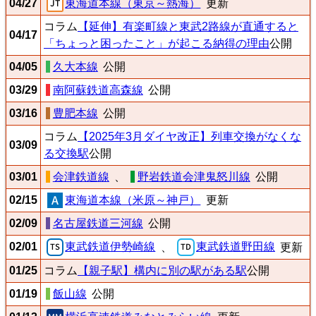
04/27
東海道本線（東京～熱海）
更新
コラム
【延伸】有楽町線と東武2路線が直通すると
04/17
「ちょっと困ったこと」が起こる納得の理由
公開
04/05
久大本線
公開
03/29
南阿蘇鉄道高森線
公開
03/16
豊肥本線
公開
コラム
【2025年3月ダイヤ改正】列車交換がなくな
03/09
る交換駅
公開
03/01
会津鉄道線
、
野岩鉄道会津鬼怒川線
公開
02/15
東海道本線（米原～神戸）
更新
02/09
名古屋鉄道三河線
公開
02/01
東武鉄道伊勢崎線
東武鉄道野田線
、
更新
01/25
コラム
【親子駅】構内に別の駅がある駅
公開
01/19
飯山線
公開