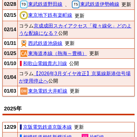
02/28
東武鉄道野田線
東武鉄道伊勢崎線
、
更新
02/15
東京地下鉄有楽町線
更新
コラム
京成成田スカイアクセス「複々線化」どのよ
02/14
うな配線になる？
公開
01/31
西武鉄道池袋線
更新
01/25
東海道本線（熱海～豊橋）
更新
01/10
和歌山電鐵貴志川線
公開
コラム
【2026年3月ダイヤ改正】京葉線新港信号場
01/04
が使用停止へ
公開
01/03
東急電鉄大井町線
更新
2025年
12/29
京阪電気鉄道京阪本線
更新