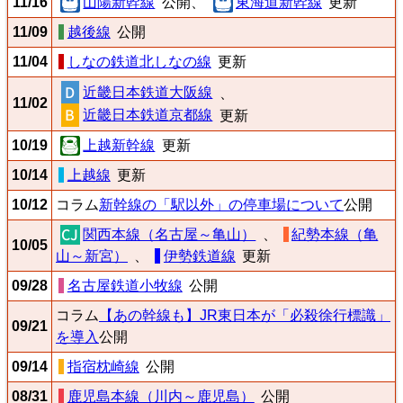
11/16
山陽新幹線
公開、
東海道新幹線
更新
11/09
越後線
公開
11/04
しなの鉄道北しなの線
更新
近畿日本鉄道大阪線
、
11/02
近畿日本鉄道京都線
更新
10/19
上越新幹線
更新
10/14
上越線
更新
10/12
コラム
新幹線の「駅以外」の停車場について
公開
関西本線（名古屋～亀山）
、
紀勢本線（亀
10/05
山～新宮）
、
伊勢鉄道線
更新
09/28
名古屋鉄道小牧線
公開
コラム
【あの幹線も】JR東日本が「必殺徐行標識」
09/21
を導入
公開
09/14
指宿枕崎線
公開
08/31
鹿児島本線（川内～鹿児島）
公開