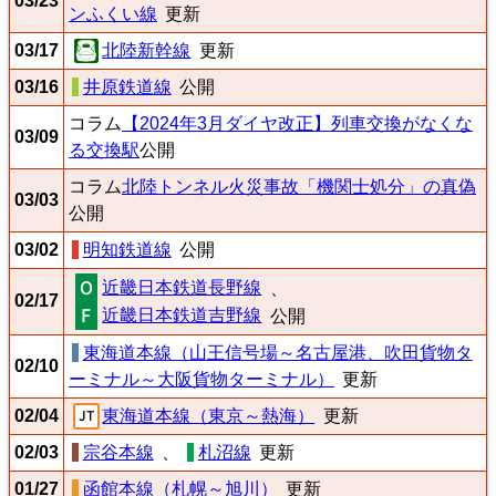
03/23
ンふくい線
更新
03/17
北陸新幹線
更新
03/16
井原鉄道線
公開
コラム
【2024年3月ダイヤ改正】列車交換がなくな
03/09
る交換駅
公開
コラム
北陸トンネル火災事故「機関士処分」の真偽
03/03
公開
03/02
明知鉄道線
公開
近畿日本鉄道長野線
、
02/17
近畿日本鉄道吉野線
公開
東海道本線（山王信号場～名古屋港、吹田貨物タ
02/10
ーミナル～大阪貨物ターミナル）
更新
02/04
東海道本線（東京～熱海）
更新
02/03
宗谷本線
、
札沼線
更新
01/27
函館本線（札幌～旭川）
更新