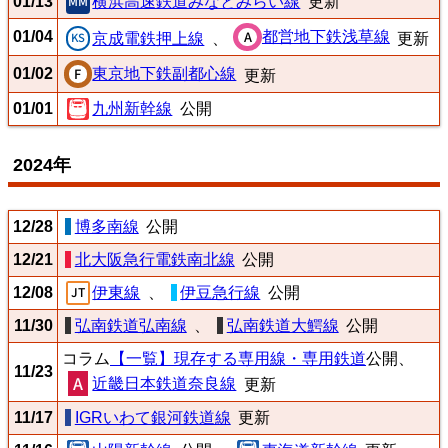
01/13
横浜高速鉄道みなとみらい線
更新
01/04
都営地下鉄浅草線
京成電鉄押上線
、
更新
01/02
東京地下鉄副都心線
更新
01/01
九州新幹線
公開
2024年
12/28
博多南線
公開
12/21
北大阪急行電鉄南北線
公開
12/08
伊東線
、
伊豆急行線
公開
11/30
弘南鉄道弘南線
、
弘南鉄道大鰐線
公開
コラム
【一覧】現存する専用線・専用鉄道
公開、
11/23
近畿日本鉄道奈良線
更新
11/17
IGRいわて銀河鉄道線
更新