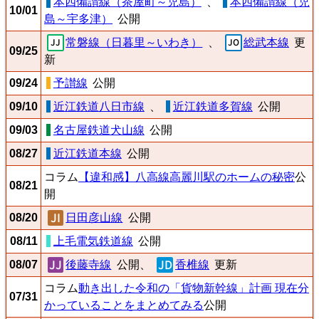
本四備讃線（茶屋町～児島）
、
本四備讃線（児
10/01
島～宇多津）
公開
常磐線（日暮里～いわき）
、
総武本線
更
09/25
新
09/24
予讃線
公開
09/10
近江鉄道八日市線
、
近江鉄道多賀線
公開
09/03
名古屋鉄道犬山線
公開
08/27
近江鉄道本線
公開
コラム
【違和感】八高線高麗川駅のホームの秘密
公
08/21
開
08/20
日田彦山線
公開
08/11
上毛電気鉄道線
公開
08/07
後藤寺線
公開、
香椎線
更新
コラム
動き出した令和の「貨物新幹線」計画 現在分
07/31
かっていることをまとめてみる
公開