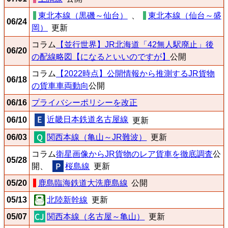
東北本線（黒磯～仙台）
、
東北本線（仙台～盛
06/24
岡）
更新
コラム
【並行世界】JR北海道「42無人駅廃止」後
06/20
の配線略図【になるといいのですが】
公開
コラム
【2022時点】公開情報から推測するJR貨物
06/18
の貨車車両動向
公開
06/16
プライバシーポリシーを改正
近畿日本鉄道名古屋線
06/10
更新
06/03
関西本線（亀山～JR難波）
更新
コラム
衛星画像からJR貨物のレア貨車を徹底調査
公
05/28
開、
桜島線
更新
05/20
鹿島臨海鉄道大洗鹿島線
公開
05/13
北陸新幹線
更新
05/07
関西本線（名古屋～亀山）
更新