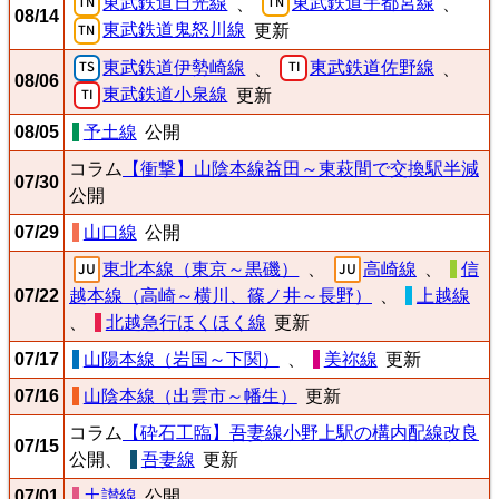
東武鉄道日光線
東武鉄道宇都宮線
、
、
08/14
東武鉄道鬼怒川線
更新
東武鉄道伊勢崎線
東武鉄道佐野線
、
、
08/06
東武鉄道小泉線
更新
08/05
予土線
公開
コラム
【衝撃】山陰本線益田～東萩間で交換駅半減
07/30
公開
07/29
山口線
公開
東北本線（東京～黒磯）
、
高崎線
、
信
07/22
越本線（高崎～横川、篠ノ井～長野）
、
上越線
、
北越急行ほくほく線
更新
07/17
山陽本線（岩国～下関）
、
美祢線
更新
07/16
山陰本線（出雲市～幡生）
更新
コラム
【砕石工臨】吾妻線小野上駅の構内配線改良
07/15
公開、
吾妻線
更新
07/01
土讃線
公開