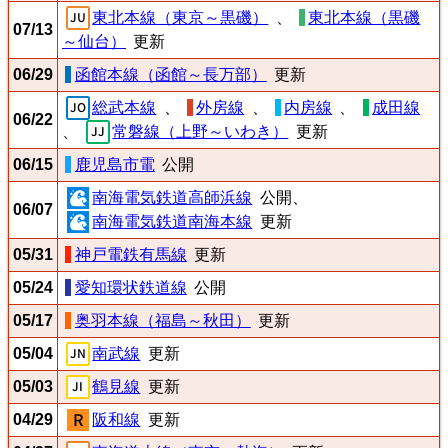
東北本線（東京～黒磯）
、
東北本線（黒磯
07/13
～仙台）
更新
06/29
函館本線（函館～長万部）
更新
総武本線
、
外房線
、
内房線
、
成田線
06/22
、
常磐線（上野～いわき）
更新
06/15
鹿児島市電
公開
南海電気鉄道高師浜線
公開、
06/07
南海電気鉄道南海本線
更新
05/31
神戸電鉄有馬線
更新
05/24
愛知環状鉄道線
公開
05/17
奥羽本線（福島～秋田）
更新
05/04
南武線
更新
05/03
鶴見線
更新
04/29
阪和線
更新