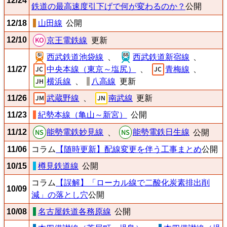
12/24
鉄道の最高速度引下げで何が変わるのか？
公開
12/18
山田線
公開
12/10
京王電鉄線
更新
西武鉄道池袋線
、
西武鉄道新宿線
、
11/27
中央本線（東京～塩尻）
、
青梅線
、
横浜線
、
八高線
更新
11/26
武蔵野線
、
南武線
更新
11/23
紀勢本線（亀山～新宮）
公開
能勢電鉄妙見線
能勢電鉄日生線
11/12
、
公開
11/06
コラム
【随時更新】配線変更を伴う工事まとめ
公開
10/15
樽見鉄道線
公開
コラム
【誤解】「ローカル線で二酸化炭素排出削
10/09
減」の落とし穴
公開
10/08
名古屋鉄道各務原線
公開