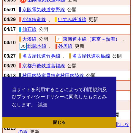
05/01
京阪電気鉄道交野線
公開
04/29
小湊鉄道線
、
いすみ鉄道線
更新
04/17
仙石線
公開
大湊線
公開、
東海道本線（東京～熱海）
、
04/10
総武本線
、
外房線
更新
03/27
名古屋鉄道竹鼻線
、
名古屋鉄道羽島線
公開
03/20
京都丹後鉄道宮福線
公開
03/13
秋田内陸縦貫鉄道秋田内陸線
公開
03/06
京阪電気鉄道宇治線
公開
当サイトを利用することによって利用規約及
02/27
京都丹後鉄道宮津線
公開
びプライバシーポリシーに同意したものとみ
なします。
詳細
02/23
名古屋鉄道知多新線
公開
02/20
えちごトキめき鉄道妙高はねうまライン
公開
閉じる
しなの鉄道北しなの線
公開、
しなの鉄道北しな
02/13
の線
更新