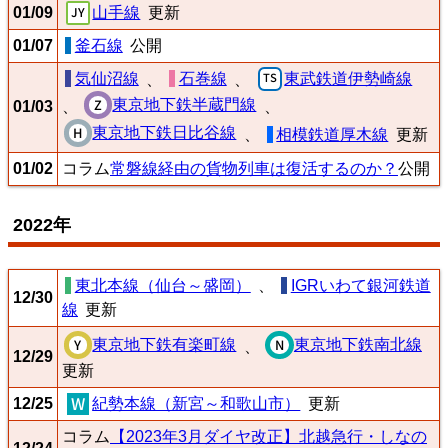
01/09
山手線
更新
01/07
釜石線
公開
東武鉄道伊勢崎線
気仙沼線
、
石巻線
、
東京地下鉄半蔵門線
01/03
、
、
東京地下鉄日比谷線
、
相模鉄道厚木線
更新
01/02
コラム
常磐線経由の貨物列車は復活するのか？
公開
2022年
東北本線（仙台～盛岡）
、
IGRいわて銀河鉄道
12/30
線
更新
東京地下鉄有楽町線
東京地下鉄南北線
、
12/29
更新
12/25
紀勢本線（新宮～和歌山市）
更新
コラム
【2023年3月ダイヤ改正】北越急行・しなの