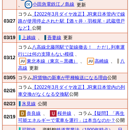
小田急電鉄江ノ島線
、
更新
コラム
【2022年3月ダイヤ改正】JR東日本管内で線
03/27
路が使用停止された駅【酒々井・羽根尾・武蔵増戸
など】
公開
03/19
上越線
、
吾妻線
更新
コラム
八高線北藤岡駅で架線撤去！ ただし列車運
行には何の支障もない模様
、
03/12
東北本線（東京～黒磯）
、
高崎線
、
八
高線
更新
03/05
コラム
JR貨物の新車が甲種輸送になる理由
公開
コラム
【2022年3月ダイヤ改正】JR東日本管内の列
02/26
車交換がなくなる交換駅
公開
02/23
氷見線
公開
奈良線
、
桜井線
、コラム
【疑問】「再生
02/19
可能エネルギーで電車を運行」は本当なのか？
公開
可部線
、資料館
鉄道営業法（1900年時点）
、
日