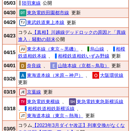
05/03
陸羽東線
公開
04/30
東急電鉄田園都市線
更新
04/29
東武鉄道東上本線
更新
コラム
【真相】川越線デッドロックの原因と「異線
04/23
進入」騒動の顛末
公開
東北本線（東京～黒磯）
、
烏山線
、
相模
04/15
鉄道相鉄本線
、
相模鉄道相鉄いずみ野線
更新
04/01
奈良線
、
山陰本線（京都～鳥取）
更新
東海道本線（米原～神戸）
、
大阪環状線
03/26
更新
03/19
京葉線
更新
東急電鉄東横線
、
東急電鉄東急新横浜線
03/18
、
相模鉄道相鉄新横浜線
、
東海道本線（東京～熱海）
更新
コラム
【2023年3月ダイヤ改正】列車交換がなくな
03/05