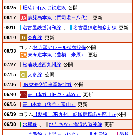
08/25
肥薩おれんじ鉄道線
公開
08/17
鹿児島本線（門司港～八代）
更新
08/11
名古屋鉄道河和線
、
名古屋鉄道知多新線
更新
08/10
奈良線
更新
コラム
笠寺駅のレール積替設備
公開、
08/03
東海道本線（豊橋～米原）
更新
07/27
松浦鉄道西九州線
公開
07/15
太多線
公開
07/06
JR東海交通事業城北線
公開
06/30
高山本線（岐阜～猪谷）
更新
06/16
高山本線（猪谷～富山）
更新
06/09
コラム
【悲報】JR九州、転轍機標識を廃止か
公開
06/08
水郡線
、
ひたちなか海浜鉄道湊線
更新
常磐線（上野～いわき）
、
水戸線
、
磐越