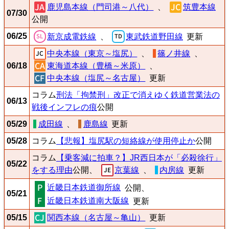
鹿児島本線（門司港～八代）
、
筑豊本線
07/30
公開
06/25
新京成電鉄線
東武鉄道野田線
、
更新
中央本線（東京～塩尻）
、
篠ノ井線
、
06/18
東海道本線（豊橋～米原）
、
中央本線（塩尻～名古屋）
更新
コラム
刑法「拘禁刑」改正で消えゆく鉄道営業法の
06/13
戦後インフレの痕
公開
05/29
成田線
、
鹿島線
更新
05/28
コラム
【悲報】塩尻駅の短絡線が使用停止か
公開
コラム
【乗客減に拍車？】JR西日本が「必殺徐行」
05/22
をする理由
公開、
京葉線
、
内房線
更新
近畿日本鉄道御所線
公開、
05/21
近畿日本鉄道南大阪線
更新
05/15
関西本線（名古屋～亀山）
更新