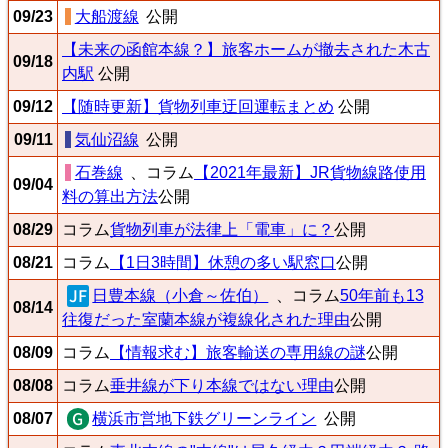
09/23
大船渡線
公開
【未来の函館本線？】旅客ホームが撤去された木古
09/18
内駅
公開
09/12
【随時更新】貨物列車迂回運転まとめ
公開
09/11
気仙沼線
公開
石巻線
、コラム
【2021年最新】JR貨物線路使用
09/04
料の算出方法
公開
08/29
コラム
貨物列車が法律上「電車」に？
公開
08/21
コラム
【1日3時間】休憩の多い駅窓口
公開
日豊本線（小倉～佐伯）
、コラム
50年前も13
08/14
往復だった室蘭本線が複線化された理由
公開
08/09
コラム
【情報求む】旅客輸送の専用線の謎
公開
08/08
コラム
垂井線が下り本線ではない理由
公開
08/07
横浜市営地下鉄グリーンライン
公開