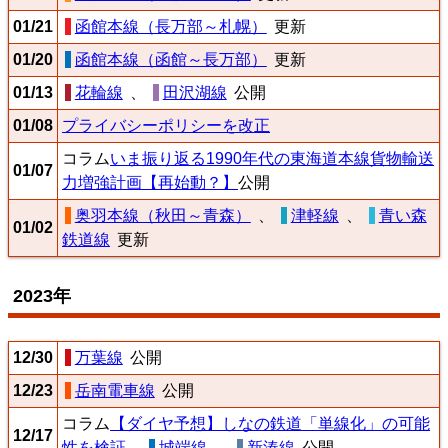
01/21
函館本線（長万部～札幌）
更新
01/20
函館本線（函館～長万部）
更新
01/13
花輪線
、
田沢湖線
公開
01/08
プライバシーポリシーを改正
コラム
いま振り返る1990年代の東海道本線貨物輸送
01/07
力増強計画【再始動？】
公開
奥羽本線（秋田～青森）
、
津軽線
、
青い森
01/02
鉄道線
更新
2023年
12/30
万葉線
公開
12/23
岳南電車線
公開
コラム
【ダイヤ予想】しなの鉄道「単線化」の可能
12/17
性を検証
、
城端線
、
新湊線
公開