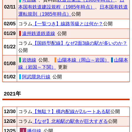
02/11
本国有鉄道建設規程（1985年時点）
、
日本国有鉄道
運転規則（1985年時点）
公開
02/05
コラム
【一覧つき】線路等級とは何か？
公開
01/29
遠州鉄道鉄道線
公開
コラム
【国鉄型配線】なぜ2面3線の駅が多いのか？
01/22
公開
岩徳線
公開、
山陽本線（岡山～岩国）
山陽本
01/08
線（岩国～下関）
更新
01/02
阿武隈急行線
公開
2021年
12/30
コラム
【無駄？】構内配線が2ルートある駅
公開
12/26
コラム
【なぜ】北柏駅の駅舎が巨大すぎる
公開
12/25
播但線
公開