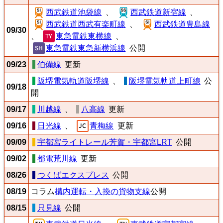
西武鉄道池袋線
、
西武鉄道新宿線
、
西武鉄道西武有楽町線
、
西武鉄道豊島線
09/30
、
東急電鉄東横線
、
東急電鉄東急新横浜線
公開
09/23
伯備線
更新
阪堺電気軌道阪堺線
、
阪堺電気軌道上町線
公
09/18
開
09/17
川越線
、
八高線
更新
09/16
日光線
、
青梅線
更新
09/09
宇都宮ライトレール芳賀・宇都宮LRT
公開
09/02
都電荒川線
更新
08/26
つくばエクスプレス
公開
08/19
コラム
構内運転・入換の貨物支線
公開
08/15
只見線
公開