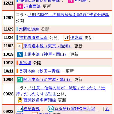
相模鉄道相鉄新横浜線
、
片町線
、
12/21
JR東西線
更新
コラム
「明治時代」の建設経緯を配線に残す分岐駅
12/07
公開
11/29
水間鉄道線
公開
11/24
福井鉄道福武線
公開、
伊東線
更新
11/03
東海道本線（東京～熱海）
更新
10/19
山陽本線（神戸～岡山）
更新
10/18
参宮線
公開
10/11
奥羽本線（秋田～青森）
更新
10/04
関西本線（名古屋～亀山）
更新
コラム
「注意」信号の前が「減速」だったり「進
09/28
行」だったりする理由
公開、
西武鉄道多摩湖線
更新
京浜急行電鉄久里浜線
横須賀線
、
、
八
09/23