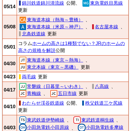
錦川鉄道錦川清流線
公開、
東急電鉄目黒線
05/14
更新
東海道本線（熱海～豊橋）
、
05/08
東海道本線（米原～神戸）
、
名古屋本線
、
北条鉄道線
更新
コラム
ホームの高さは1種類でない？JRのホームの
05/01
高さの規格を解説
公開
東海道本線（東京～熱海）
、
04/30
東北本線（東京～黒磯）
更新
04/23
両毛線
更新
常磐線（日暮里～いわき）
、
八高線
、
04/17
青梅線
、
五日市線
更新
わたらせ渓谷鉄道線
公開、
秩父鉄道三ケ尻線
04/10
更新
東武鉄道伊勢崎線
東武鉄道桐生線
、
、
小田急電鉄小田原線
小田急電鉄多摩線
04/03
、