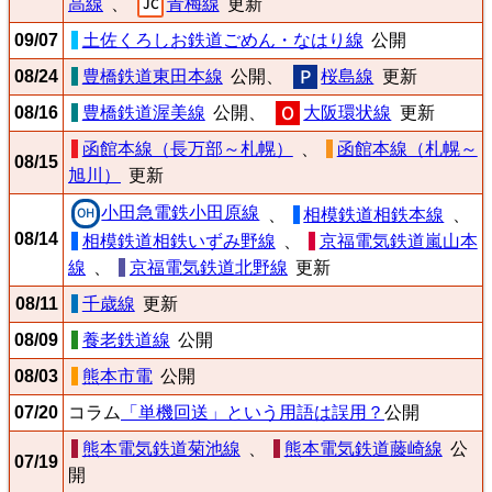
高線
、
青梅線
更新
09/07
土佐くろしお鉄道ごめん・なはり線
公開
08/24
豊橋鉄道東田本線
公開、
桜島線
更新
08/16
豊橋鉄道渥美線
公開、
大阪環状線
更新
函館本線（長万部～札幌）
、
函館本線（札幌～
08/15
旭川）
更新
小田急電鉄小田原線
、
相模鉄道相鉄本線
、
08/14
相模鉄道相鉄いずみ野線
、
京福電気鉄道嵐山本
線
、
京福電気鉄道北野線
更新
08/11
千歳線
更新
08/09
養老鉄道線
公開
08/03
熊本市電
公開
07/20
コラム
「単機回送」という用語は誤用？
公開
熊本電気鉄道菊池線
、
熊本電気鉄道藤崎線
公
07/19
開