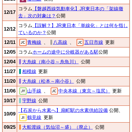
コラム
【磐越西線気動車化】JR東日本の「架線撤
12/17
去」次の対象は？
公開
コラム
【誤解？】JR東日本「単線化」とは何を指し
12/12
ているのか？
公開
12/11
青梅線
、
八高線
、
五日市線
更新
12/05
コラム
ホームの途中に分岐器がある駅
公開
12/04
大糸線（南小谷～糸魚川）
公開
11/27
相模線
更新
11/20
大糸線（松本～南小谷）
公開
11/06
山手線
、
中央本線（東京～塩尻）
更新
10/17
宇野線
公開
【石炭から水素へ】扇町駅の水素供給設備
公開、
10/09
鶴見線
更新
09/25
大船渡線（気仙沼～盛）（廃止）
公開