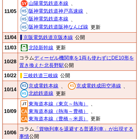
山陽電気鉄道本線
、
阪神電気鉄道神戸高速線
11/05
、
阪神電気鉄道本線
、
阪神電気鉄道阪神なんば線
更新
11/04
京阪電気鉄道京阪本線
公開
11/03
北陸新幹線
更新
コラム
ディーゼル機関車を1両も使わずにDE10形を
10/28
置き換えた北長野駅
公開
10/22
三岐鉄道三岐線
公開
京成電鉄本線
京成電鉄成田空港線
、
、
10/14
北総鉄道線
更新
東海道本線（東京～熱海）
、
10/09
東海道本線（熱海～豊橋）
、
東海道本線（豊橋～米原）
更新
コラム
「貨物列車を退避する普通列車」が出現する
10/06
事情
公開