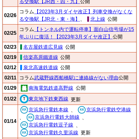
る交換駅【JR西・四・九】
公開
コラム
【2023年3月ダイヤ改正】列車交換がなくな
02/26
る交換駅【JR北・東・海】
、
北上線
公開
コラム
【トンネル内で運転停車】面白山信号場が15
02/25
年ぶりに復活！【2023年3月ダイヤ改正】
公開
02/23
名古屋鉄道広見線
公開
02/19
信楽高原鐵道線
公開
02/12
泉北高速鉄道線
公開
02/11
コラム
武蔵野線西船橋駅に連絡線がない理由
公開
01/29
南海電気鉄道高野線
公開
01/22
東京地下鉄東西線
更新
京浜急行電鉄本線
京浜急行電鉄空港線
、
京浜急行電鉄大師線
、
、
01/14
京浜急行電鉄逗子線
、
京浜急行電鉄久里浜線
更新