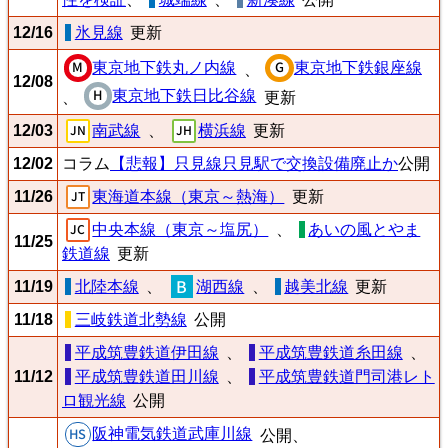
12/16
氷見線
更新
東京地下鉄丸ノ内線
東京地下鉄銀座線
、
12/08
東京地下鉄日比谷線
、
更新
12/03
南武線
、
横浜線
更新
12/02
コラム
【悲報】只見線只見駅で交換設備廃止か
公開
11/26
東海道本線（東京～熱海）
更新
中央本線（東京～塩尻）
、
あいの風とやま
11/25
鉄道線
更新
11/19
北陸本線
、
湖西線
、
越美北線
更新
11/18
三岐鉄道北勢線
公開
平成筑豊鉄道伊田線
、
平成筑豊鉄道糸田線
、
11/12
平成筑豊鉄道田川線
、
平成筑豊鉄道門司港レト
ロ観光線
公開
阪神電気鉄道武庫川線
公開、