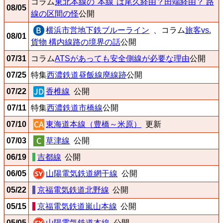
コラム
東北本線の"本線"は尾久経由？田端経由？ 路
08/05
線の区間の怪
公開
横浜市営地下鉄ブルーライン
、コラム
旅客vs.
08/01
貨物 構内線路の境界の話
公開
07/31
コラム
ATSがあっても安全側線が必要な理由
公開
07/25
特集
西濃鉄道昼飯線廃線跡
公開
07/22
香椎線
公開
07/11
特集
西濃鉄道市橋線
公開
07/10
東海道本線（豊橋～米原）
更新
07/03
草津線
公開
06/19
吉都線
公開
06/05
山陽電気鉄道網干線
公開
05/22
京福電気鉄道北野線
公開
05/15
京福電気鉄道嵐山本線
公開
05/05
山陽電気鉄道本線
公開