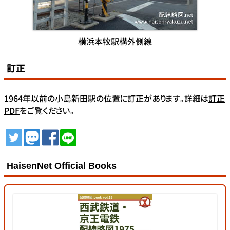
横浜本牧駅構外側線
訂正
1964年以前の小島新田駅の位置に訂正があります。詳細は
訂正
PDF
をご覧ください。
ツイート
トゥート
シェア
シェア
HaisenNet Official Books