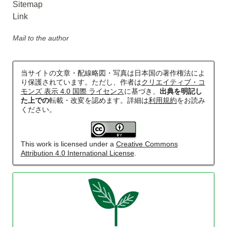
Sitemap
Link
阪急電鉄・阪神電気鉄道配線略図1975
Mail to the author
楽天市場
書泉
メロンブックス
BOOTH
当サイトの文章・配線略図・写真は日本国の著作権法によ
り保護されています。ただし、作者は
クリエイティブ・コ
モンズ 表示 4.0 国際 ライセンス
に基づき、
出典を明記し
た上での
転載・改変を認めます。詳細は
利用規約
をお読み
ください。
This work is licensed under a
Creative Commons
Attribution 4.0 International License
.
東武鉄道配線略図1975
楽天市場
書泉
メロンブックス
BOOTH