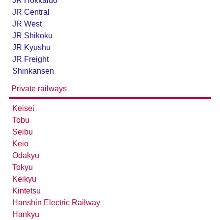
JR Hokkaido
台湾全島配線略図2025 臺灣鐵路公司・臺灣高鐵・阿
JR Central
里山森林鐵路
JR West
楽天市場
書泉
メロンブックス
とらのあな
JR Shikoku
台灣虎之穴網路商店
BOOTH
JR Kyushu
JR Freight
Shinkansen
Private railways
Keisei
Tobu
Seibu
Keio
Odakyu
Tokyu
配線略図で辿る未成線
Keikyu
楽天市場
書泉
メロンブックス
とらのあな
Kintetsu
BOOTH
Hanshin Electric Railway
Hankyu