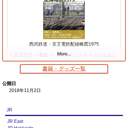
西武鉄道・京王電鉄配線略図1975
More...
楽天市場
書泉
メロンブックス
とらのあな
書籍・グッズ一覧
公開日
2018年11月2日
JR
JR East