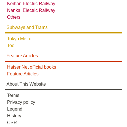
Keihan Electric Railway
Nankai Electric Railway
Others
Subways and Trams
Tokyo Metro
Toei
Feature Articles
鹿島・衣浦・水島臨海鉄道配線略図
HaisenNet official books
楽天市場
書泉
BOOTH
Feature Articles
About This Website
Terms
Privacy policy
Legend
History
CSR