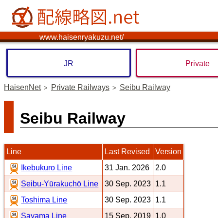
www.haisenryakuzu.net/
JR
Private
HaisenNet
Private Railways
Seibu Railway
Seibu Railway
Line
Last Revised
Version
Ikebukuro Line
31 Jan. 2026
2.0
Seibu-Yūrakuchō Line
30 Sep. 2023
1.1
Toshima Line
30 Sep. 2023
1.1
Sayama Line
15 Sep. 2019
1.0