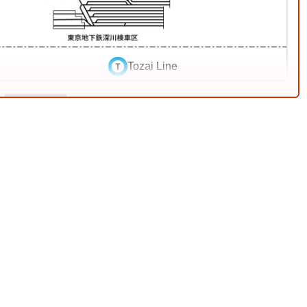
9
Tozai Line
4 Jul. 2026
Tobu Railway Isesaki Line
12
Echizen Railway Katsuyama Eiheiji Line