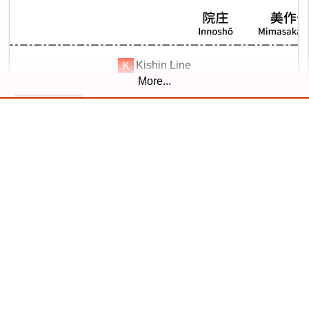
8
Kishin Line
More...
11 Jul. 2026
Yamanote Line
11
【待望の複線化】成田空港機能強化で京成成田スカイア
クセス・JRの配線はどう変わる？