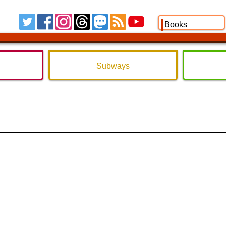
Tw
FB
IG
TH
MS
RSS
YT
Books
Subways