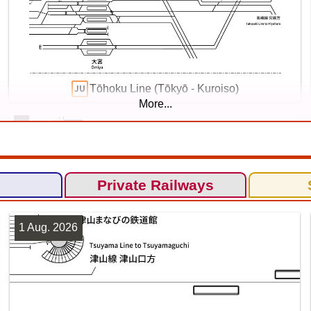
Tōhoku Line (Tōkyō - Kuroiso)
More...
5
Private Railways
1 Aug. 2026
Yokohama Line