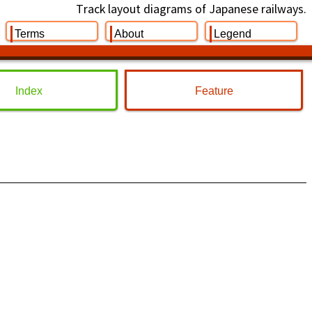
Track layout diagrams of Japanese railways.
Terms
About
Legend
Index
Feature