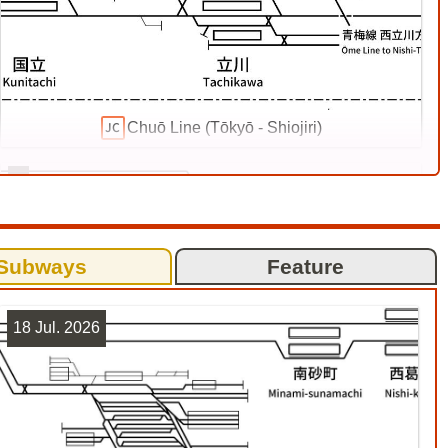
Chuō Line (Tōkyō - Shiojiri)
6
Subways
Feature
18 Jul. 2026
Sōbu Line