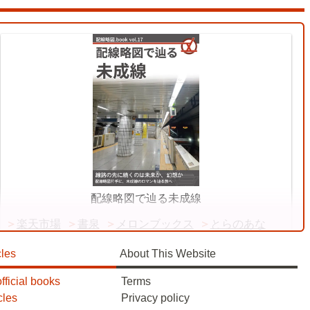
Keio Keiō Line
配線略図で辿る未成線
楽天市場
書泉
メロンブックス
とらのあな
BOOTH
cles
About This Website
fficial books
Terms
cles
Privacy policy