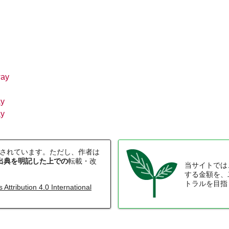
way
阪急電鉄・阪神電気鉄道配線略図1975
ay
ay
楽天市場
書泉
メロンブックス
BOOTH
されています。ただし、作者は
出典を明記した上での
転載・改
当サイトでは
する金額を、
トラルを目指
ttribution 4.0 International