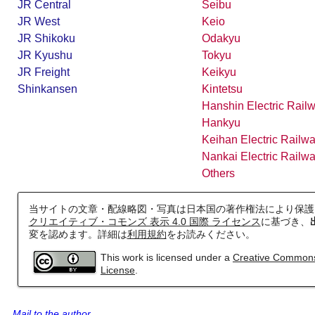
JR Central
Seibu
JR West
Keio
JR Shikoku
Odakyu
JR Kyushu
Tokyu
JR Freight
Keikyu
Shinkansen
Kintetsu
Hanshin Electric Rail
Hankyu
鹿島・衣浦・水島臨海鉄道配線略図
Keihan Electric Railw
Nankai Electric Railw
楽天市場
書泉
BOOTH
Others
当サイトの文章・配線略図・写真は日本国の著作権法により保護
クリエイティブ・コモンズ 表示 4.0 国際 ライセンス
に基づき、
変を認めます。詳細は
利用規約
をお読みください。
This work is licensed under a
Creative Commons A
License
.
Mail to the author