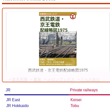
Kansai Line (Kameyama - JR Namba)
19
西武鉄道・京王電鉄配線略図1975
楽天市場
書泉
メロンブックス
とらのあな
JR
Private railways
JR East
Keisei
Tokyo Metro Yurakucho Line
JR Hokkaido
Tobu