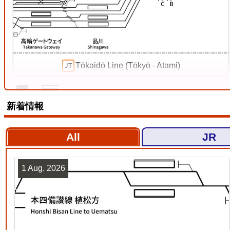
Tōkaidō Line (Tōkyō - Atami)
4
新着情報
All
JR
1 Aug. 2026
Tōkaidō Line (Maibara - Kōbe)