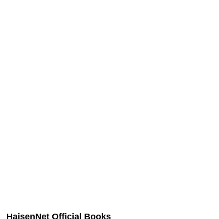
4 Jul. 2026
Seibu Railway Ikebukuro Line
13
Echizen Railway Mikuni Awara Line
Hanwa Line
16
HaisenNet Official Books