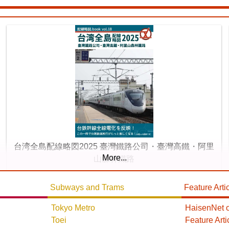
Tōkaidō Shinkansen
20
台湾全島配線略図2025 臺灣鐵路公司・臺灣高鐵・阿里
More...
山森林鐵路
楽天市場
書泉
メロンブックス
とらのあな
Subways and Trams
Feature Arti
台灣虎之穴網路商店
BOOTH
Tokyo Metro
HaisenNet o
Tokyo Metro Ginza Line
Toei
Feature Arti