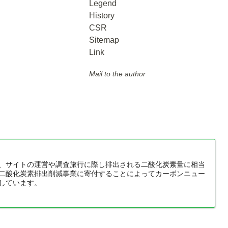
Legend
History
CSR
Sitemap
Link
Mail to the author
東武鉄道配線略図1975
楽天市場
書泉
メロンブックス
BOOTH
、サイトの運営や調査旅行に際し排出される二酸化炭素量に相当
二酸化炭素排出削減事業に寄付することによってカーボンニュー
しています。