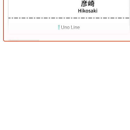
7
Uno Line
12 Jul. 2026
Jōban Line (Ueno - Iwaki)
10
Ryōmō Line