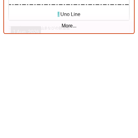
Uno Line
More...
1 Aug. 2026
Chuō Line (Tōkyō - Shiojiri)
4
Kishin Line
18 Jul. 2026
Tōkaidō Line (Maibara - Kōbe)