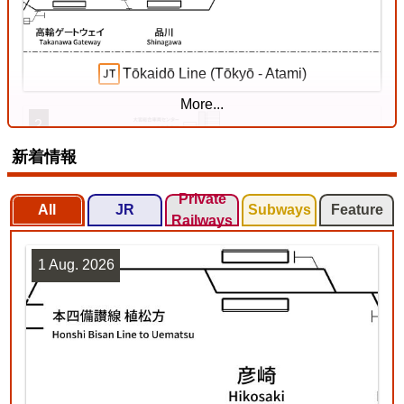
Tōkaidō Line (Tōkyō - Atami)
More...
2
新着情報
Private
All
JR
Subways
Feature
Railways
1 Aug. 2026
Tōhoku Line (Tōkyō - Kuroiso)
3