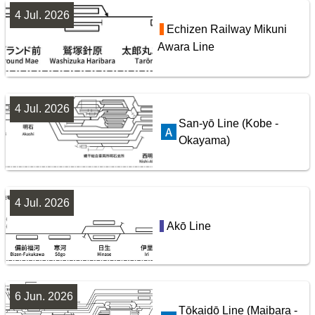
4 Jul. 2026
Echizen Railway Mikuni
Awara Line
4 Jul. 2026
San-yō Line (Kobe -
Okayama)
4 Jul. 2026
Akō Line
6 Jun. 2026
Tōkaidō Line (Maibara -