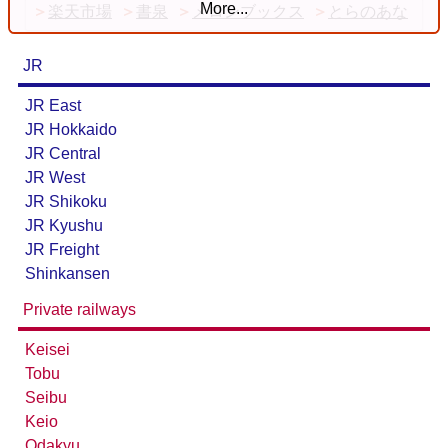
More...
楽天市場
書泉
メロンブックス
とらのあな
JR
JR East
JR Hokkaido
JR Central
JR West
JR Shikoku
JR Kyushu
JR Freight
台湾全島配線略図2025 臺灣鐵路公司・臺灣高鐵・阿
Shinkansen
里山森林鐵路
Private railways
楽天市場
書泉
メロンブックス
とらのあな
Keisei
台灣虎之穴網路商店
BOOTH
Tobu
Seibu
Keio
Odakyu