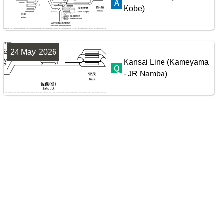
Kōbe)
24 May. 2026
Kansai Line (Kameyama
- JR Namba)