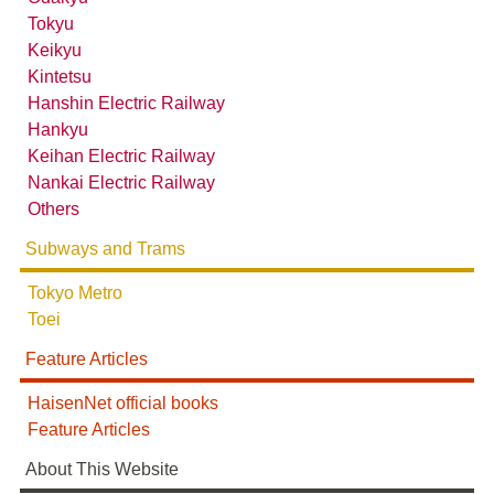
Tokyu
Keikyu
Kintetsu
Hanshin Electric Railway
Hankyu
Keihan Electric Railway
Nankai Electric Railway
配線略図で辿る未成線
Others
楽天市場
書泉
メロンブックス
とらのあな
Subways and Trams
BOOTH
Tokyo Metro
Toei
Feature Articles
HaisenNet official books
Feature Articles
About This Website