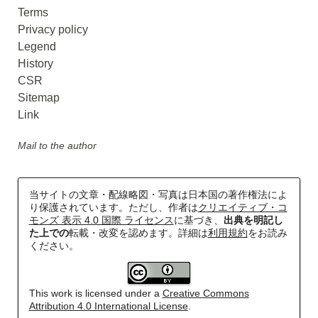
Terms
Privacy policy
鹿島・衣浦・水島臨海鉄道配線略図
Legend
楽天市場
書泉
BOOTH
History
CSR
Sitemap
Link
Mail to the author
当サイトの文章・配線略図・写真は日本国の著作権法によ
り保護されています。ただし、作者は
クリエイティブ・コ
モンズ 表示 4.0 国際 ライセンス
に基づき、
出典を明記し
た上での
転載・改変を認めます。詳細は
利用規約
をお読み
阪急電鉄・阪神電気鉄道配線略図1975
ください。
楽天市場
書泉
メロンブックス
BOOTH
This work is licensed under a
Creative Commons
Attribution 4.0 International License
.