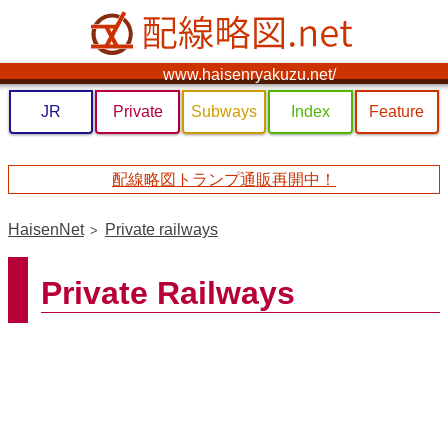
www.haisenryakuzu.net/
JR
Private
Subways
Index
Feature
配線略図トランプ通販再開中！
HaisenNet
Private railways
Private Railways