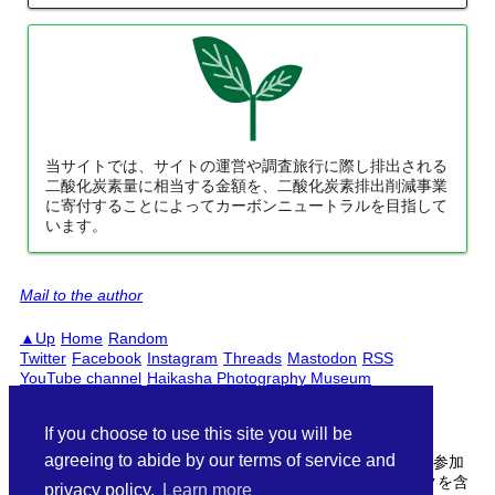
当サイトでは、サイトの運営や調査旅行に際し排出される
二酸化炭素量に相当する金額を、二酸化炭素排出削減事業
に寄付することによってカーボンニュートラルを目指して
東武鉄道配線略図1975
います。
楽天市場
書泉
メロンブックス
BOOTH
Mail to the author
Up
Home
Random
Twitter
Facebook
Instagram
Threads
Mastodon
RSS
YouTube channel
Haikasha Photography Museum
PC
Smartphones
日本語
English
If you choose to use this site you will be
agreeing to abide by our terms of service and
当サイトははAmazonアソシエイト・楽天アフィリエイトに参加
しています。サイト中の商品リンクはアフィリエイトリンクを含
privacy policy.
Learn more