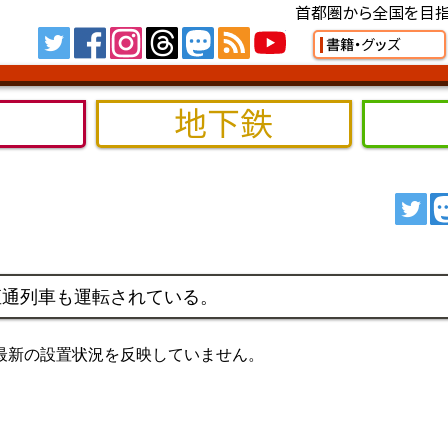
首都圏から全国を目指
Tw
FB
IG
TH
MS
RSS
YT
書籍・グッズ
地下鉄
ツ
直通列車も運転されている。
最新の設置状況を反映していません。