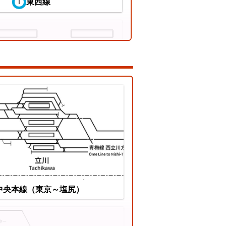
東西線
ちぜん鉄道勝山永平寺線
中央本線（東京～塩尻）