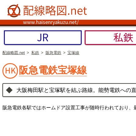
www.haisenryakuzu.net/
JR
私鉄
配線略図.net
私鉄
阪急電鉄
宝塚線
阪急電鉄宝塚線
大阪梅田駅と宝塚駅を結ぶ路線。能勢電鉄への
阪急電鉄各駅ではホームドア設置工事が随時行われており、