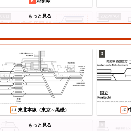
姫新線
もっと見る
/07/11
2026/07/04
3
望の複線化】成田空港機能強化で京成成田
え
カイアクセス・JRの配線はどう変わる？
/07/04
東北本線（東京～黒磯）
6
もっと見る