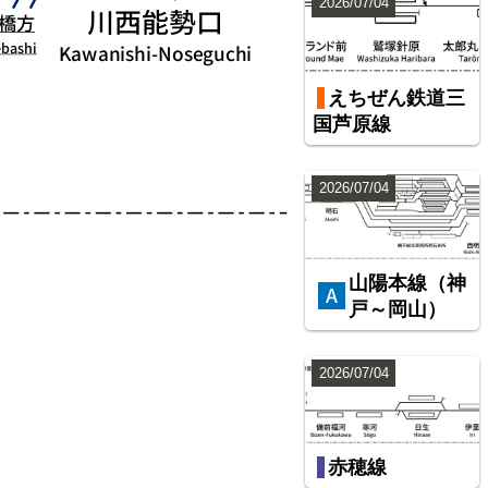
2026/07/04
えちぜん鉄道三
国芦原線
2026/07/04
山陽本線（神
戸～岡山）
2026/07/04
赤穂線