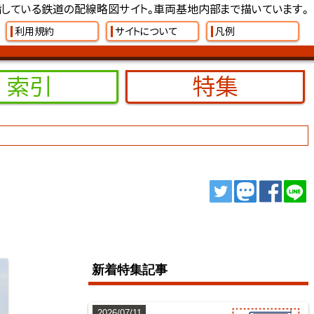
している鉄道の配線略図サイト。車両基地内部まで描いています。
利用規約
サイトについて
凡例
索引
特集
ツイート
トゥート
シェ
新着特集記事
2026/07/11