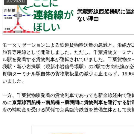
2023/02/11
武蔵野線西船橋駅に連
ない理由
モータリゼーションによる鉄道貨物輸送量の急減と、沿線が
旅客専用線として開業しました。ただし、千葉貨物ターミナ
ル駅を発着する貨物列車が運転されていました。千葉貨物タ
我駅・新小岩操駅（現新小岩信号場駅）の2駅で方向転換が
貨物ターミナル駅自体の貨物取扱量の減少も止まらず、199
いました。
一方、千葉貨物駅発着の貨物列車であっても新金線経由で運
めに
京葉線西船橋～南船橋～蘇我間に貨物列車を運行する計
府の補助金を受ける関係で京葉臨海鉄道を整備主体として実施