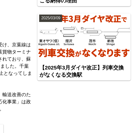
こる納得の理由
2025/03/09
受け、京葉線は
葉貨物ターミナ
されており、蘇
りました。千葉
【2025年3月ダイヤ改正】列車交換
止となってしま
がなくなる交換駅
、輸送改善のた
応化事業」は政
。