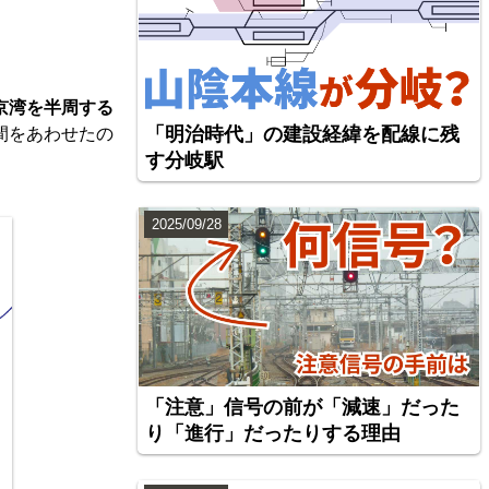
京湾を半周する
「明治時代」の建設経緯を配線に残
間をあわせたの
す分岐駅
2025/09/28
「注意」信号の前が「減速」だった
り「進行」だったりする理由