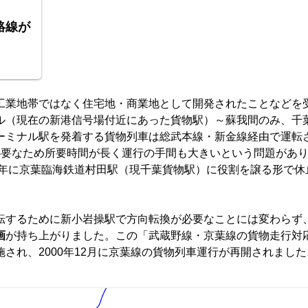
絡線が
工業地帯ではなく住宅地・商業地として開発されたことなどを
ル（現在の新港信号場付近にあった貨物駅）～蘇我間のみ、千
ーミナル駅を発着する貨物列車は総武本線・新金線経由で運転
必要なため所要時間が長く運行の手間も大きいという問題があ
6年に京葉臨海鉄道村田駅（現千葉貨物駅）に役割を譲る形で休
転するために新小岩操駅で方向転換が必要なことには変わらず
画
が持ち上がりました。この「武蔵野線・京葉線の貨物走行対
され、2000年12月に京葉線の貨物列車運行が再開されました