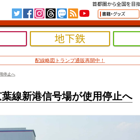
首都圏から全国を目指
Tw
FB
IG
TH
MS
RSS
YT
書籍・グッズ
地下鉄
配線略図トランプ通販再開中！
使用停止へ
】京葉線新港信号場が使用停止へ