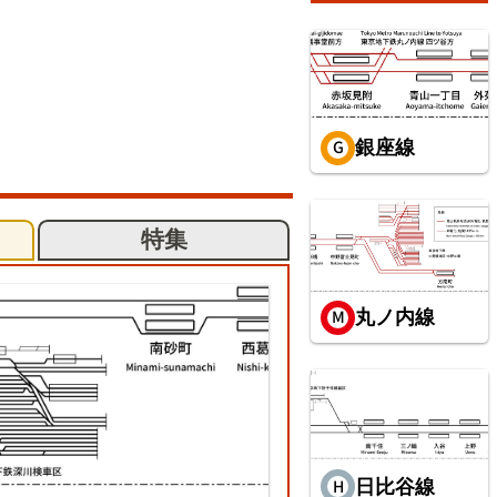
銀座線
特集
丸ノ内線
日比谷線