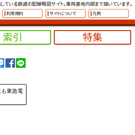
している鉄道の配線略図サイト。車両基地内部まで描いています。
利用規約
サイトについて
凡例
索引
特集
イート
トゥート
シェア
シェア
にも東急電