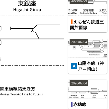
2026/07/04
えちぜん鉄道三
国芦原線
2026/07/04
山陽本線（神
戸～岡山）
2026/07/04
赤穂線