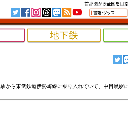
首都圏から全国を目指
Tw
FB
IG
TH
MS
RSS
YT
書籍・グッズ
地下鉄
ツ
住駅から東武鉄道伊勢崎線に乗り入れていて、中目黒駅