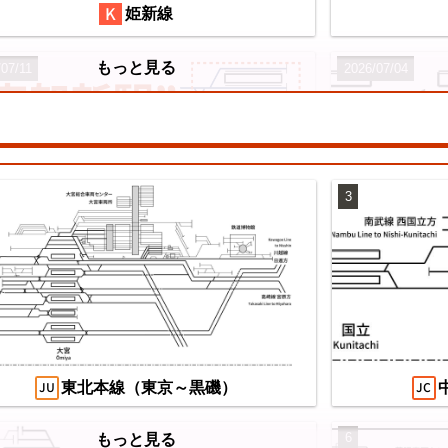
姫新線
もっと見る
/07/11
2026/07/04
3
望の複線化】成田空港機能強化で京成成田
え
カイアクセス・JRの配線はどう変わる？
/07/04
東北本線（東京～黒磯）
6
もっと見る