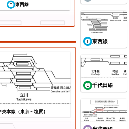
東西線
東西線
ちぜん鉄道勝山永平寺線
千代田線
中央本線（東京～塩尻）