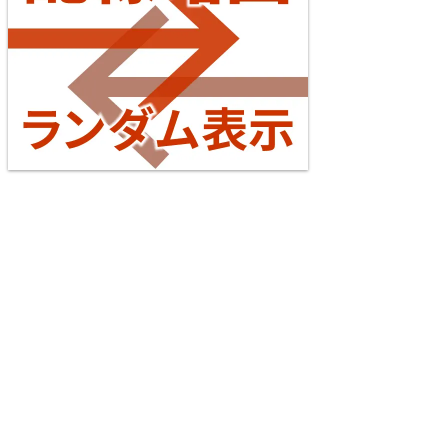
【待望の複線化】成田空港機能強化で京成成田スカ
イアクセス・JRの配線はどう変わる？
2026/07/04
台湾全島配線略図2025 臺灣鐵路公司・臺灣高鐵・阿
東海道本線（米原～神戸）
里山森林鐵路
5
楽天市場
書泉
メロンブックス
とらのあな
台灣虎之穴網路商店
BOOTH
えちぜん鉄道勝山永平寺線
2026/07/04
横浜線