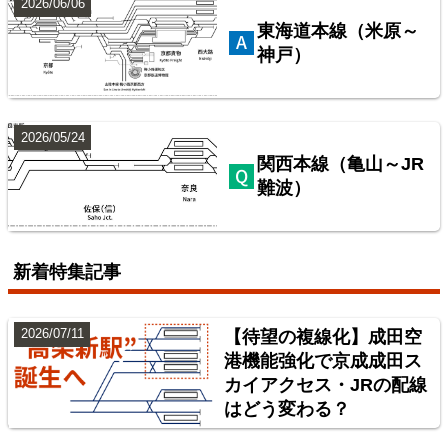
2026/06/06
東海道本線（米原～
神戸）
2026/05/24
関西本線（亀山～JR
難波）
配線略図で辿る首都圏の保線基地
楽天市場
書泉
BOOTH
新着特集記事
2026/07/11
【待望の複線化】成田空
港機能強化で京成成田ス
カイアクセス・JRの配線
はどう変わる？