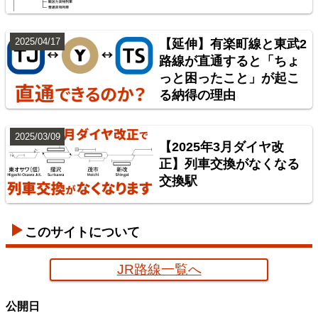
2025/04/17
【延伸】有楽町線と東武2
路線が直通すると「ちょ
っと困ったこと」が起こ
神奈川臨海鉄道配線略図 増補版
る納得の理由
楽天市場
書泉
BOOTH
2025/03/09
【2025年3月ダイヤ改
正】列車交換がなくなる
交換駅
このサイトについて
JR路線一覧へ
京葉臨海鉄道配線略図
公開日