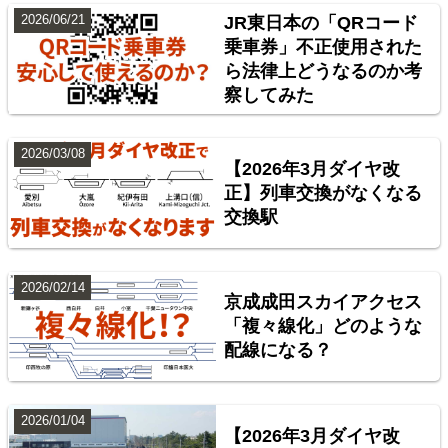
2026/06/21
JR東日本の「QRコード
乗車券」不正使用された
ら法律上どうなるのか考
東北地方臨海鉄道配線略図 福島・仙台・秋田・八戸
察してみた
臨海鉄道
楽天市場
書泉
BOOTH
2026/03/08
【2026年3月ダイヤ改
正】列車交換がなくなる
交換駅
2026/02/14
京成成田スカイアクセス
「複々線化」どのような
配線になる？
台湾全島配線略図 臺灣鐵路管理局・臺灣高鐵・阿里
山森林鐵路
2026/01/04
【2026年3月ダイヤ改