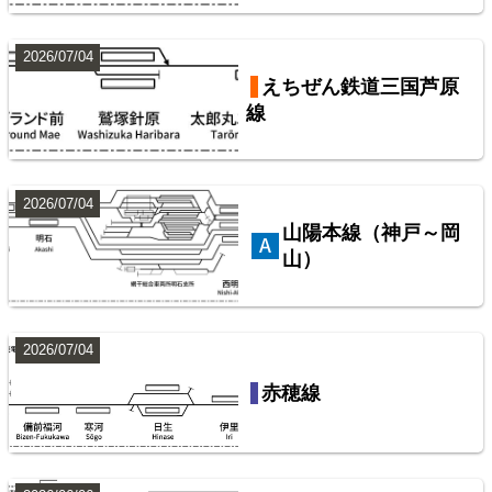
2026/07/04
東武鉄道配線略図1975
えちぜん鉄道三国芦原
線
楽天市場
書泉
メロンブックス
BOOTH
東武鉄道伊勢崎線
10
2026/07/04
山陽本線（神戸～岡
山）
2026/07/04
赤穂線
配線略図で辿るスジ屋の苦労
西武鉄道池袋線
楽天市場
書泉
BOOTH