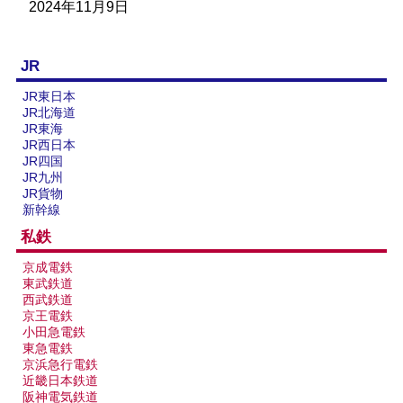
楽天市場
書泉
メロンブックス
BOOTH
2024年11月9日
JR
JR東日本
JR北海道
JR東海
JR西日本
JR四国
JR九州
JR貨物
新幹線
私鉄
京成電鉄
東武鉄道
西武鉄道
京王電鉄
小田急電鉄
東急電鉄
京浜急行電鉄
近畿日本鉄道
阪神電気鉄道