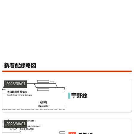
6
配線略図で辿る未成線
楽天市場
書泉
メロンブックス
とらのあな
BOOTH
えちぜん鉄道三国芦原線
2026/07/04
新着配線略図
総武本線
2026/08/01
7
宇野線
鹿島・衣浦・水島臨海鉄道配線略図
山陽本線（神戸～岡山）
楽天市場
書泉
BOOTH
2026/08/01