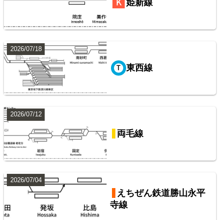
姫新線
常磐線（上野～いわき）
2026/07/18
8
東西線
阪急電鉄・阪神電気鉄道配線略図1975
2026/07/12
楽天市場
書泉
メロンブックス
BOOTH
両毛線
山手線
9
2026/07/04
えちぜん鉄道勝山永平
寺線