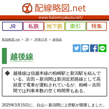
www.haisenryakuzu.net/
JR
私鉄
地下鉄
索引
特集
配線略図.net
JR
JR東日本
越後線
ツイート
トゥート
シェ
越後線
越後線は信越本線の柏崎駅と新潟駅を結んで
いる。吉田～新潟間は新潟近郊路線として高
頻度で電車が運転されているが、柏崎～吉田
間では列車本数の空く時間帯もある。
2025年3月15日に、白山～新潟間に上所駅が開業しました。