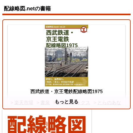
2026/07/12
配線略図.netの書籍
東北本線（東京～黒磯）
3
両毛線
2026/07/11
西武鉄道・京王電鉄配線略図1975
もっと見る
楽天市場
書泉
メロンブックス
とらのあな
中央本線（東京～塩尻）
4