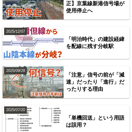
楽天市場
書泉
BOOTH
正】京葉線新港信号場が
使用停止へ
2025/12/07
「明治時代」の建設経緯
を配線に残す分岐駅
2025/09/28
「注意」信号の前が「減
配線略図で辿る首都圏の回送列車2 特急型車両編
速」だったり「進行」だ
ったりする理由
楽天市場
書泉
BOOTH
2025/07/20
「単機回送」という用語
は誤用？