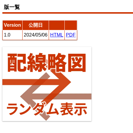
東海道本線（米原～神戸）
版一覧
7
8
Version
公開日
1.0
2024/05/06
HTML
PDF
常磐線（上野～いわき）
10
11