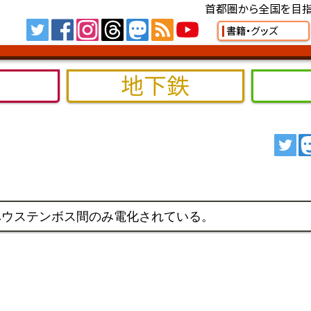
首都圏から全国を目指
Tw
FB
IG
TH
MS
RSS
YT
書籍・グッズ
地下鉄
ツ
ハウステンボス間のみ電化されている。