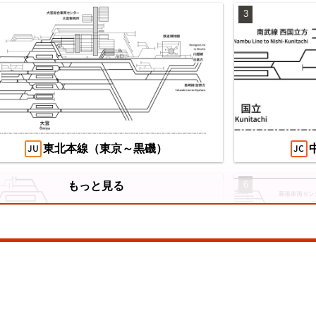
3
望の複線化】成田空港機能強化で京成成田
え
カイアクセス・JRの配線はどう変わる？
/07/04
東北本線（東京～黒磯）
6
もっと見る
山陽本線（神戸～岡山）