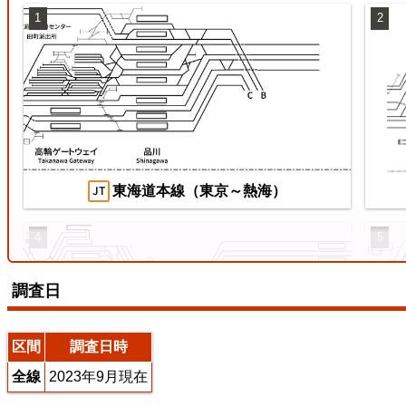
1
2
両毛線
【待
ス
2026/07/04
2026
東海道本線（東京～熱海）
4
5
調査日
えちぜん鉄道三国芦原線
区間
調査日時
全線
2023年9月現在