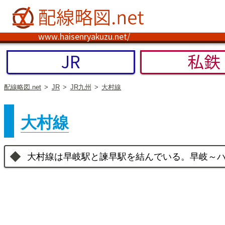
www.haisenryakuzu.net/
JR
私鉄
配線略図.net
JR
JR九州
大村線
大村線
大村線は早岐駅と諫早駅を結んでいる。早岐～