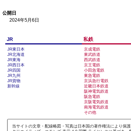
西武鉄道池袋線
公開日
2024年5月6日
13
14
JR
私鉄
JR東日本
京成電鉄
JR北海道
東武鉄道
JR東海
西武鉄道
JR西日本
京王電鉄
JR四国
小田急電鉄
JR九州
東急電鉄
JR貨物
京浜急行電鉄
阪和線
新幹線
近畿日本鉄道
阪神電気鉄道
阪急電鉄
16
17
京阪電気鉄道
南海電気鉄道
その他
当サイトの文章・配線略図・写真は日本国の著作権法により保護