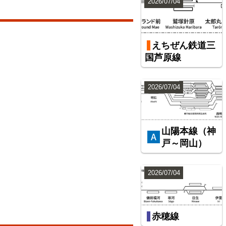
2026/07/04
えちぜん鉄道三
国芦原線
2026/07/04
山陽本線（神
戸～岡山）
2026/07/04
赤穂線