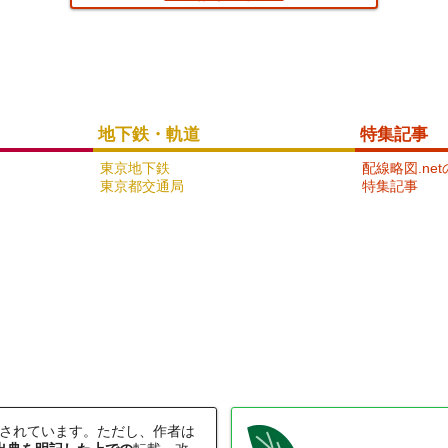
小田急電鉄小田原線
15
地下鉄・軌道
特集記事
東京地下鉄
配線略図.ne
東京都交通局
特集記事
京浜急行電鉄本線
18
されています。ただし、作者は