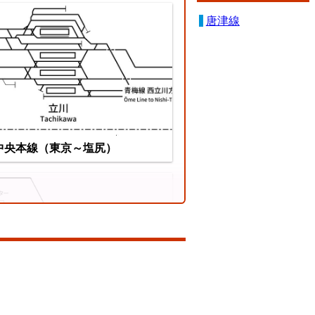
唐津線
ちぜん鉄道勝山永平寺線
中央本線（東京～塩尻）