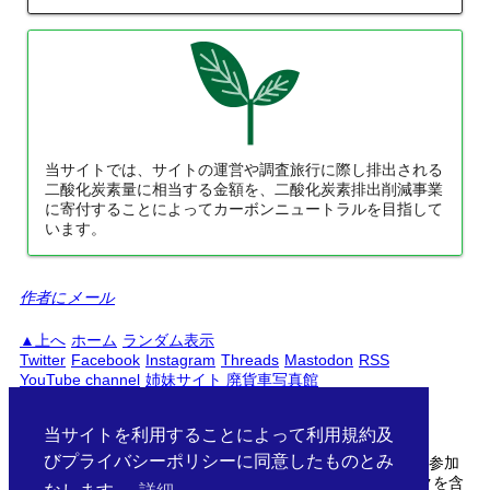
当サイトでは、サイトの運営や調査旅行に際し排出される
二酸化炭素量に相当する金額を、二酸化炭素排出削減事業
に寄付することによってカーボンニュートラルを目指して
います。
作者にメール
上へ
ホーム
ランダム表示
Twitter
Facebook
Instagram
Threads
Mastodon
RSS
YouTube channel
姉妹サイト 廃貨車写真館
PC
スマートフォン
日本語
English
当サイトを利用することによって利用規約及
びプライバシーポリシーに同意したものとみ
当サイトははAmazonアソシエイト・楽天アフィリエイトに参加
しています。サイト中の商品リンクはアフィリエイトリンクを含