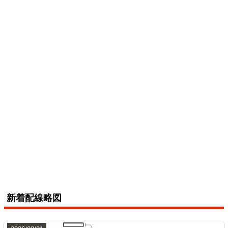
2026/07/04
横浜線
6
配線略図で辿る未成線
えちぜん鉄道三国芦原線
楽天市場
書泉
メロンブックス
とらのあな
BOOTH
2026/07/04
総武本線
新着配線略図
7