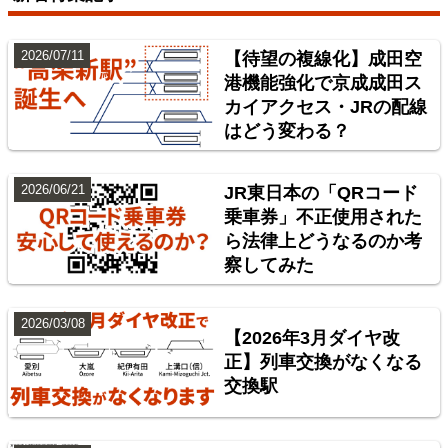
2026/07/11
【待望の複線化】成田空
港機能強化で京成成田ス
カイアクセス・JRの配線
はどう変わる？
2026/06/21
JR東日本の「QRコード
乗車券」不正使用された
ら法律上どうなるのか考
東北地方臨海鉄道配線略図 福島・仙台・秋田・八戸
察してみた
臨海鉄道
楽天市場
書泉
BOOTH
2026/03/08
【2026年3月ダイヤ改
正】列車交換がなくなる
交換駅