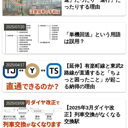
速」だったり「進行」だ
ったりする理由
楽天市場
書泉
BOOTH
2025/07/20
「単機回送」という用語
は誤用？
2025/04/17
【延伸】有楽町線と東武2
路線が直通すると「ちょ
っと困ったこと」が起こ
神奈川臨海鉄道配線略図 増補版
る納得の理由
楽天市場
書泉
BOOTH
2025/03/09
【2025年3月ダイヤ改
正】列車交換がなくなる
交換駅