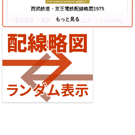
中央本線（東京～塩尻）
西武鉄道・京王電鉄配線略図1975
もっと見る
楽天市場
書泉
メロンブックス
とらのあな
4
【待望の複線化】成田空港機能強化で京成成田スカ
イアクセス・JRの配線はどう変わる？
2026/07/04
東海道本線（米原～神戸）
台湾全島配線略図2025 臺灣鐵路公司・臺灣高鐵・阿
5
里山森林鐵路
楽天市場
書泉
メロンブックス
とらのあな
台灣虎之穴網路商店
BOOTH
えちぜん鉄道勝山永平寺線