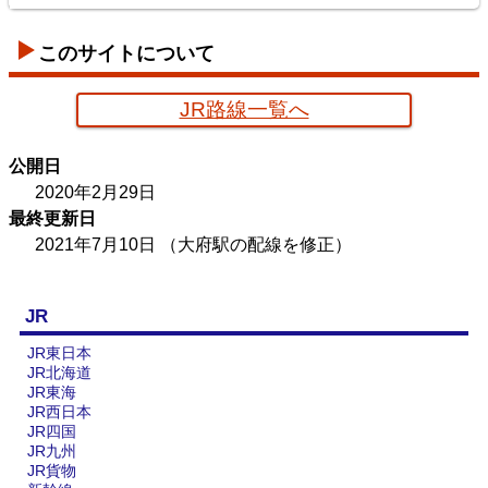
このサイトについて
JR路線一覧へ
京葉臨海鉄道配線略図
公開日
楽天市場
書泉
メロンブックス
BOOTH
2020年2月29日
最終更新日
2021年7月10日
（大府駅の配線を修正）
JR
JR東日本
JR北海道
JR東海
JR西日本
JR四国
JR九州
JR貨物