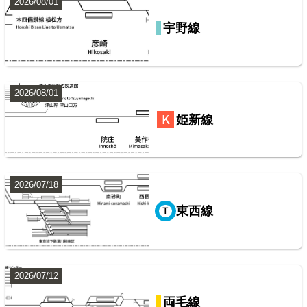
2026/08/01
宇野線
山陽本線（神戸～岡山）
鹿島・衣浦・水島臨海鉄道配線略図
楽天市場
書泉
BOOTH
2026/08/01
常磐線（上野～いわき）
姫新線
8
2026/07/18
東西線
阪急電鉄・阪神電気鉄道配線略図1975
2026/07/12
山手線
楽天市場
書泉
メロンブックス
BOOTH
両毛線