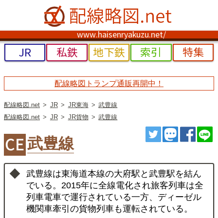
www.haisenryakuzu.net/
JR
私鉄
地下鉄
索引
特集
配線略図トランプ通販再開中！
配線略図.net
JR
JR東海
武豊線
配線略図.net
JR
JR貨物
武豊線
ツイート
トゥート
シェ
武豊線
武豊線は東海道本線の大府駅と武豊駅を結ん
でいる。2015年に全線電化され旅客列車は全
列車電車で運行されている一方、ディーゼル
機関車牽引の貨物列車も運転されている。