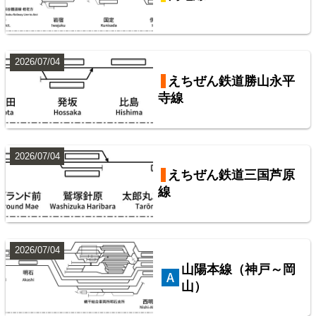
9
2026/07/04
えちぜん鉄道勝山永平
寺線
2026/07/04
東武鉄道伊勢崎線
東武鉄道配線略図1975
えちぜん鉄道三国芦原
線
楽天市場
書泉
メロンブックス
BOOTH
10
2026/07/04
山陽本線（神戸～岡
山）