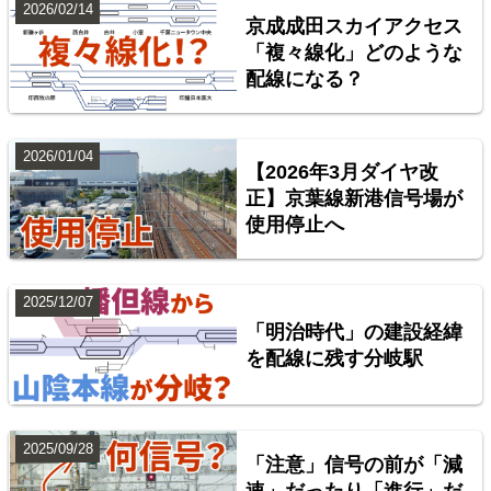
2026/02/14
京成成田スカイアクセス
「複々線化」どのような
配線になる？
台湾全島配線略図 臺灣鐵路管理局・臺灣高鐵・阿里
山森林鐵路
2026/01/04
【2026年3月ダイヤ改
楽天市場
書泉
BOOTH
正】京葉線新港信号場が
使用停止へ
2025/12/07
「明治時代」の建設経緯
を配線に残す分岐駅
2025/09/28
「注意」信号の前が「減
配線略図で辿る首都圏の回送列車2 特急型車両編