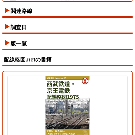
関連路線
東西線
調査日
2026/07/12
版一覧
配線略図.netの書籍
東北本線（東京～黒磯）
3
両毛線
2026/07/11