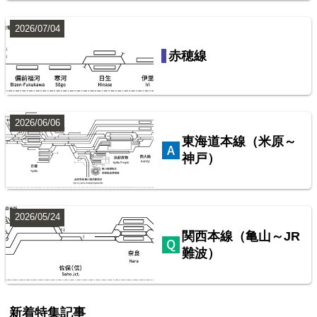
2026/07/04
西武鉄道池袋線
赤穂線
配線略図で辿るスジ屋の苦労
楽天市場
書泉
BOOTH
2026/06/06
東海道本線（米原～
神戸）
2026/05/24
関西本線（亀山～JR
難波）
配線略図で辿る首都圏の保線基地
楽天市場
書泉
BOOTH
新着特集記事