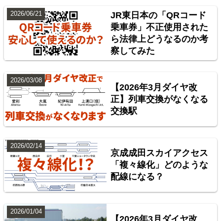
2026/06/21
JR東日本の「QRコード
乗車券」不正使用された
ら法律上どうなるのか考
東北地方臨海鉄道配線略図 福島・仙台・秋田・八戸
察してみた
臨海鉄道
楽天市場
書泉
BOOTH
2026/03/08
【2026年3月ダイヤ改
正】列車交換がなくなる
交換駅
2026/02/14
京成成田スカイアクセス
「複々線化」どのような
配線になる？
台湾全島配線略図 臺灣鐵路管理局・臺灣高鐵・阿里
山森林鐵路
2026/01/04
【2026年3月ダイヤ改