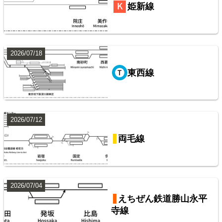
常磐線（上野～いわき）
姫新線
8
2026/07/18
東西線
阪急電鉄・阪神電気鉄道配線略図1975
2026/07/12
山手線
楽天市場
書泉
メロンブックス
BOOTH
両毛線
9
2026/07/04
えちぜん鉄道勝山永平
寺線