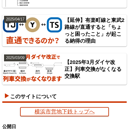
2025/04/17
【延伸】有楽町線と東武2
路線が直通すると「ちょ
っと困ったこと」が起こ
神奈川臨海鉄道配線略図 増補版
る納得の理由
楽天市場
書泉
BOOTH
2025/03/09
【2025年3月ダイヤ改
正】列車交換がなくなる
交換駅
このサイトについて
横浜市営地下鉄トップへ
京葉臨海鉄道配線略図
公開日