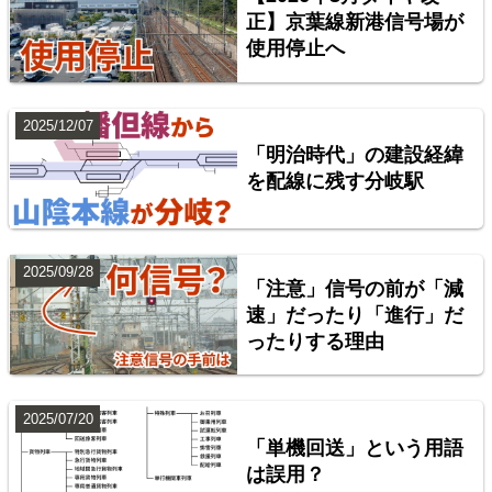
楽天市場
書泉
BOOTH
正】京葉線新港信号場が
使用停止へ
2025/12/07
「明治時代」の建設経緯
を配線に残す分岐駅
2025/09/28
「注意」信号の前が「減
配線略図で辿る首都圏の回送列車2 特急型車両編
速」だったり「進行」だ
ったりする理由
楽天市場
書泉
BOOTH
2025/07/20
「単機回送」という用語
は誤用？