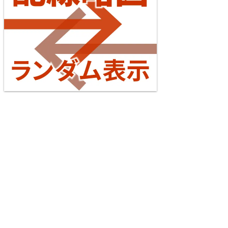
イアクセス・JRの配線はどう変わる？
2026/07/04
東海道本線（米原～神戸）
台湾全島配線略図2025 臺灣鐵路公司・臺灣高鐵・阿
5
里山森林鐵路
楽天市場
書泉
メロンブックス
とらのあな
台灣虎之穴網路商店
BOOTH
えちぜん鉄道勝山永平寺線
2026/07/04
横浜線
6