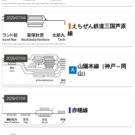
2026/07/04
東武鉄道伊勢崎線
東武鉄道配線略図1975
えちぜん鉄道三国芦原
線
楽天市場
書泉
メロンブックス
BOOTH
10
2026/07/04
山陽本線（神戸～岡
山）
2026/07/04
西武鉄道池袋線
赤穂線
配線略図で辿るスジ屋の苦労
楽天市場
書泉
BOOTH