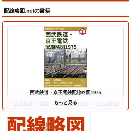
配線略図.netの書籍
東北本線（東京～黒磯）
3
両毛線
2026/07/11
中央本線（東京～塩尻）
西武鉄道・京王電鉄配線略図1975
もっと見る
楽天市場
書泉
メロンブックス
とらのあな
4
【待望の複線化】成田空港機能強化で京成成田スカ