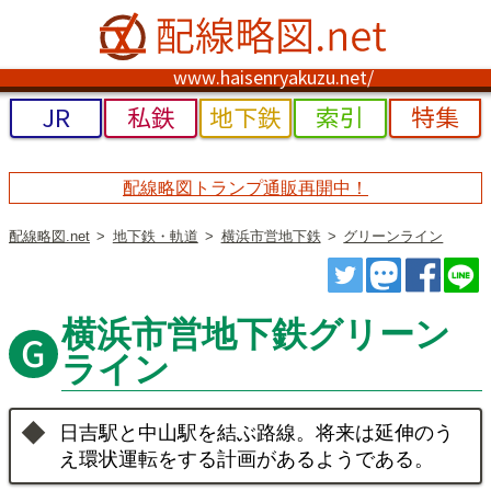
www.haisenryakuzu.net/
JR
私鉄
地下鉄
索引
特集
配線略図トランプ通販再開中！
配線略図.net
地下鉄・軌道
横浜市営地下鉄
グリーンライン
ツイート
トゥート
シェ
横浜市営地下鉄グリーン
ライン
日吉駅と中山駅を結ぶ路線。将来は延伸のう
え環状運転をする計画があるようである。