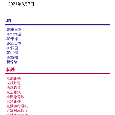
楽天市場
書泉
メロンブックス
BOOTH
2021年8月7日
JR
JR東日本
JR北海道
JR東海
JR西日本
JR四国
JR九州
JR貨物
新幹線
私鉄
京成電鉄
東武鉄道
西武鉄道
京王電鉄
小田急電鉄
東急電鉄
京浜急行電鉄
近畿日本鉄道