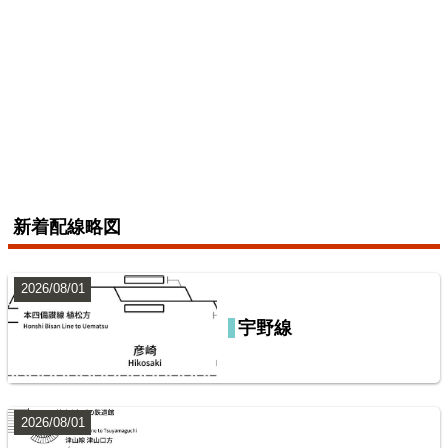
配線略図で辿る未成線
えちぜん鉄道三国芦原線
楽天市場
書泉
メロンブックス
とらのあな
BOOTH
2026/07/04
総武本線
新着配線略図
7
2026/08/01
宇野線
山陽本線（神戸～岡山）
鹿島・衣浦・水島臨海鉄道配線略図
楽天市場
書泉
BOOTH
2026/08/01