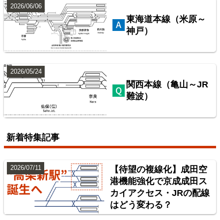
2026/06/06
東海道本線（米原～
神戸）
2026/05/24
関西本線（亀山～JR
難波）
配線略図で辿る首都圏の保線基地
楽天市場
書泉
BOOTH
新着特集記事
2026/07/11
【待望の複線化】成田空
港機能強化で京成成田ス
カイアクセス・JRの配線
はどう変わる？