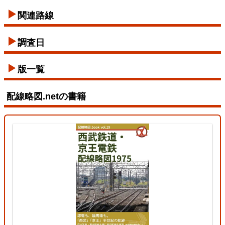
関連路線
東西線
調査日
2026/07/12
版一覧
配線略図.netの書籍
東北本線（東京～黒磯）
3
両毛線
2026/07/11