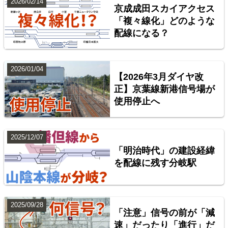
2026/02/14
京成成田スカイアクセス
「複々線化」どのような
配線になる？
台湾全島配線略図 臺灣鐵路管理局・臺灣高鐵・阿里
山森林鐵路
2026/01/04
【2026年3月ダイヤ改
楽天市場
書泉
BOOTH
正】京葉線新港信号場が
使用停止へ
2025/12/07
「明治時代」の建設経緯
を配線に残す分岐駅
2025/09/28
「注意」信号の前が「減
配線略図で辿る首都圏の回送列車2 特急型車両編
速」だったり「進行」だ