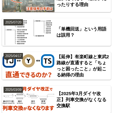
ったりする理由
楽天市場
書泉
BOOTH
2025/07/20
「単機回送」という用語
は誤用？
2025/04/17
【延伸】有楽町線と東武2
路線が直通すると「ちょ
っと困ったこと」が起こ
神奈川臨海鉄道配線略図 増補版
る納得の理由
楽天市場
書泉
BOOTH
2025/03/09
【2025年3月ダイヤ改
正】列車交換がなくなる
交換駅