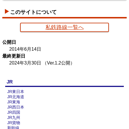
このサイトについて
私鉄路線一覧へ
京葉臨海鉄道配線略図
公開日
楽天市場
書泉
メロンブックス
BOOTH
2014年6月14日
最終更新日
2024年3月30日
（Ver.1.2公開）
JR
JR東日本
JR北海道
JR東海
JR西日本
JR四国
JR九州
JR貨物
新幹線