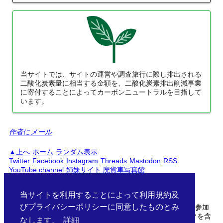
当サイトでは、サイトの運営や調査旅行に際し排出される
二酸化炭素量に相当する金額を、二酸化炭素排出削減事業
に寄付することによってカーボンニュートラルを目指して
います。
作者にメール
上へ
ホーム
ランダム表示
Twitter
Facebook
Instagram
Threads
Mastodon
RSS
YouTube channel
姉妹サイト 廃貨車写真館
PC
スマートフォン
日本語
English
当サイトを利用することによって利用規約及
びプライバシーポリシーに同意したものとみ
当サイトははAmazonアソシエイト・楽天アフィリエイトに参加
しています。サイト中の商品リンクはアフィリエイトリンクを含
なします。
詳細