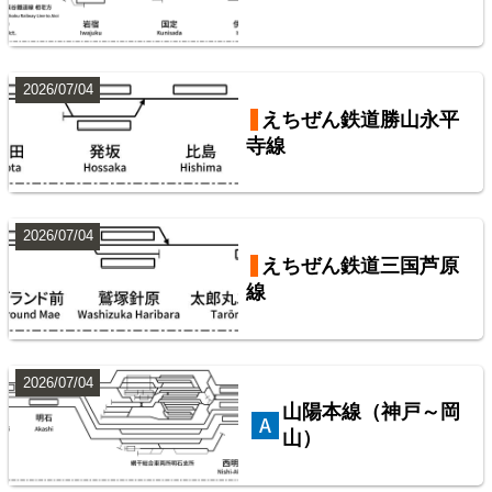
9
2026/07/04
えちぜん鉄道勝山永平
寺線
2026/07/04
東武鉄道伊勢崎線
東武鉄道配線略図1975
えちぜん鉄道三国芦原
線
楽天市場
書泉
メロンブックス
BOOTH
10
2026/07/04
山陽本線（神戸～岡
山）