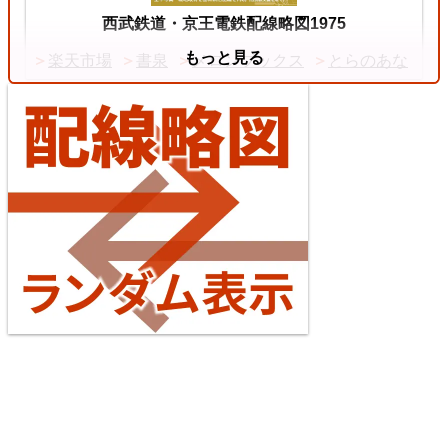
中央本線（東京～塩尻）
西武鉄道・京王電鉄配線略図1975
もっと見る
楽天市場
書泉
メロンブックス
とらのあな
4
【待望の複線化】成田空港機能強化で京成成田スカ
イアクセス・JRの配線はどう変わる？
2026/07/04
東海道本線（米原～神戸）
台湾全島配線略図2025 臺灣鐵路公司・臺灣高鐵・阿
5
里山森林鐵路
楽天市場
書泉
メロンブックス
とらのあな
台灣虎之穴網路商店
BOOTH
えちぜん鉄道勝山永平寺線