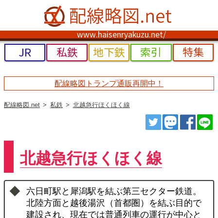
www.haisenryakuzu.net/
JR
私鉄
地下鉄
索引
特集
配線略図トランプ通販再開中！
配線略図.net
私鉄
北越急行ほくほく線
ツイート
トゥート
シェ
北越急行ほくほく線
六日町駅と犀潟駅を結ぶ第三セクター鉄道。
北陸方面と越後湯沢（首都圏）を結ぶ目的で
建設され、現在では普通列車の運行が中心と