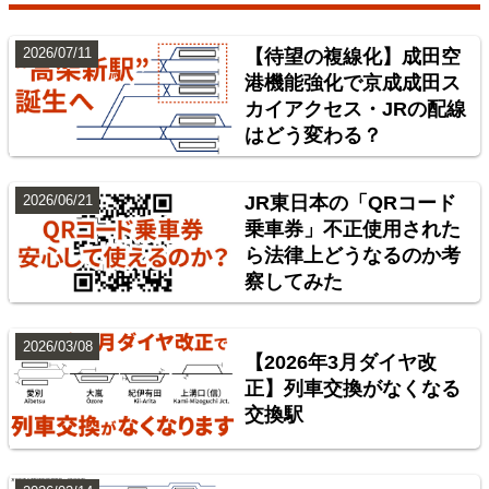
2026/07/11
【待望の複線化】成田空
港機能強化で京成成田ス
カイアクセス・JRの配線
はどう変わる？
2026/06/21
JR東日本の「QRコード
乗車券」不正使用された
ら法律上どうなるのか考
東北地方臨海鉄道配線略図 福島・仙台・秋田・八戸
察してみた
臨海鉄道
楽天市場
書泉
BOOTH
2026/03/08
【2026年3月ダイヤ改
正】列車交換がなくなる
交換駅