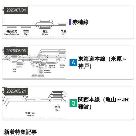
2026/07/04
西武鉄道池袋線
赤穂線
配線略図で辿るスジ屋の苦労
楽天市場
書泉
BOOTH
2026/06/06
東海道本線（米原～
神戸）
2026/05/24
関西本線（亀山～JR
難波）
配線略図で辿る首都圏の保線基地
楽天市場
書泉
BOOTH
新着特集記事