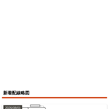
2026/07/04
横浜線
6
配線略図で辿る未成線
えちぜん鉄道三国芦原線
楽天市場
書泉
メロンブックス
とらのあな
BOOTH
2026/07/04
総武本線
新着配線略図
7
2026/08/01