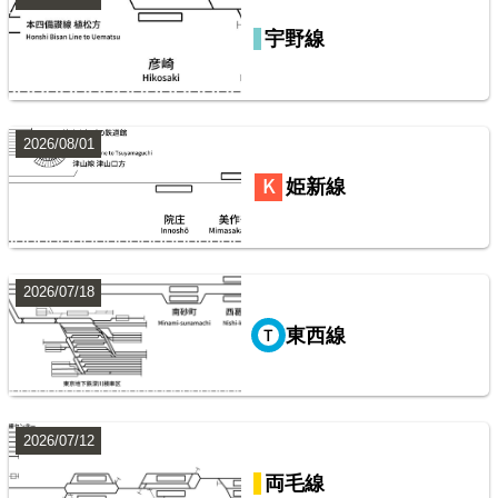
宇野線
山陽本線（神戸～岡山）
鹿島・衣浦・水島臨海鉄道配線略図
楽天市場
書泉
BOOTH
2026/08/01
常磐線（上野～いわき）
姫新線
8
2026/07/18
東西線
阪急電鉄・阪神電気鉄道配線略図1975
2026/07/12
山手線
楽天市場
書泉
メロンブックス
BOOTH
両毛線