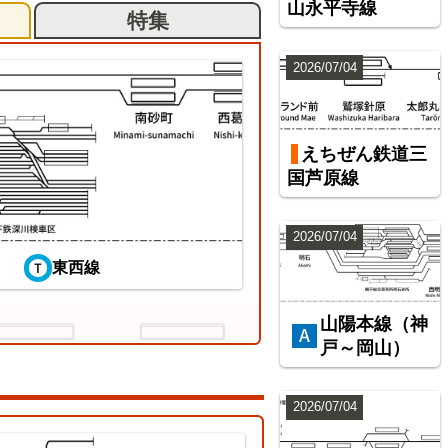
山永平寺線
特集
2026/07/04
えちぜん鉄道三
国芦原線
2026/07/04
東西線
山陽本線（神
戸～岡山）
2026/07/04