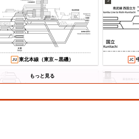
3
望の複線化】成田空港機能強化で京成成田
え
カイアクセス・JRの配線はどう変わる？
/07/04
東北本線（東京～黒磯）
6
もっと見る
山陽本線（神戸～岡山）
横浜線