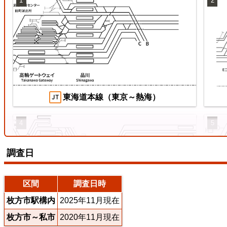
1
2
両毛線
【待
ス
2026/07/04
2026
東海道本線（東京～熱海）
4
5
調査日
えちぜん鉄道三国芦原線
区間
調査日時
枚方市駅構内
2025年11月現在
枚方市～私市
2020年11月現在
東海道本線（米原～神戸）