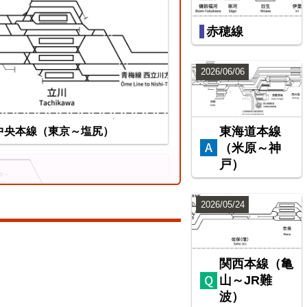
赤穂線
ちぜん鉄道勝山永平寺線
2026/06/06
東海道本線
中央本線（東京～塩尻）
（米原～神
戸）
2026/05/24
関西本線（亀
山～JR難
波）
総武本線