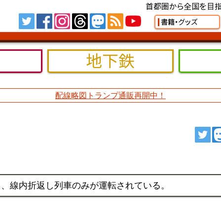
首都圏から全国を目指
Tw
FB
IG
TH
MS
RSS
YT
書籍・グッズ
地下鉄
配線略図トランプ通販再開中！
ツ
り、線内折返し列車のみが運転されている。