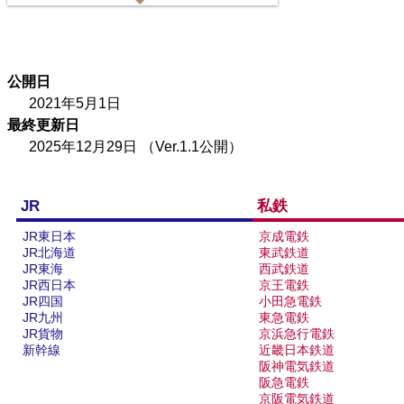
西武鉄道池袋線
13
14
公開日
2021年5月1日
最終更新日
2025年12月29日
（Ver.1.1公開）
JR
私鉄
JR東日本
京成電鉄
阪和線
JR北海道
東武鉄道
JR東海
西武鉄道
JR西日本
京王電鉄
16
17
JR四国
小田急電鉄
JR九州
東急電鉄
JR貨物
京浜急行電鉄
新幹線
近畿日本鉄道
阪神電気鉄道
阪急電鉄
京阪電気鉄道