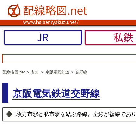
www.haisenryakuzu.net/
JR
私鉄
配線略図.net
私鉄
京阪電気鉄道
交野線
京阪電気鉄道交野線
枚方市駅と私市駅を結ぶ路線。全線が複線であ