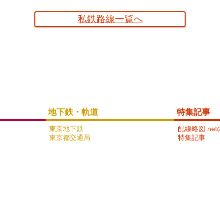
小田急電鉄小田原線
私鉄路線一覧へ
15
地下鉄・軌道
特集記事
東京地下鉄
配線略図.ne
京浜急行電鉄本線
東京都交通局
特集記事
18