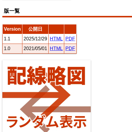
版一覧
7
8
Version
公開日
1.1
2025/12/29
HTML
PDF
1.0
2021/05/01
HTML
PDF
常磐線（上野～いわき）
10
11