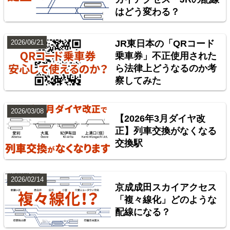
はどう変わる？
2026/06/21
JR東日本の「QRコード
乗車券」不正使用された
ら法律上どうなるのか考
東北地方臨海鉄道配線略図 福島・仙台・秋田・八戸
察してみた
臨海鉄道
楽天市場
書泉
BOOTH
2026/03/08
【2026年3月ダイヤ改
正】列車交換がなくなる
交換駅
2026/02/14
京成成田スカイアクセス
「複々線化」どのような
配線になる？