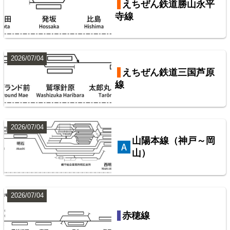
えちぜん鉄道勝山永平
寺線
2026/07/04
東武鉄道配線略図1975
えちぜん鉄道三国芦原
線
楽天市場
書泉
メロンブックス
BOOTH
2026/07/04
山陽本線（神戸～岡
山）
2026/07/04
赤穂線
配線略図で辿るスジ屋の苦労