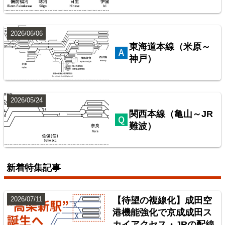
楽天市場
書泉
BOOTH
2026/06/06
東海道本線（米原～
神戸）
2026/05/24
関西本線（亀山～JR
難波）
配線略図で辿る首都圏の保線基地
楽天市場
書泉
BOOTH
新着特集記事
2026/07/11
【待望の複線化】成田空
港機能強化で京成成田ス
カイアクセス・JRの配線