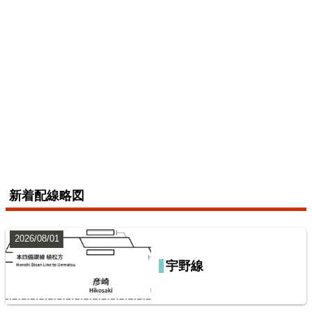
配線略図で辿る未成線
楽天市場
書泉
メロンブックス
とらのあな
BOOTH
新着配線略図
2026/08/01
宇野線
鹿島・衣浦・水島臨海鉄道配線略図