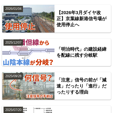
台湾全島配線略図 臺灣鐵路管理局・臺灣高鐵・阿里
山森林鐵路
2026/01/04
【2026年3月ダイヤ改
楽天市場
書泉
BOOTH
正】京葉線新港信号場が
使用停止へ
2025/12/07
「明治時代」の建設経緯
を配線に残す分岐駅
2025/09/28
「注意」信号の前が「減
配線略図で辿る首都圏の回送列車2 特急型車両編
速」だったり「進行」だ
ったりする理由
楽天市場
書泉
BOOTH
2025/07/20