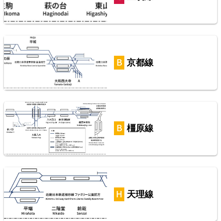
【待望の複線化】成田空港機能強化で京成成田スカ
イアクセス・JRの配線はどう変わる？
京都線
2026/07/04
東海道本線（米原～神戸）
5
橿原線
えちぜん鉄道勝山永平寺線
2026/07/04
天理線
横浜線