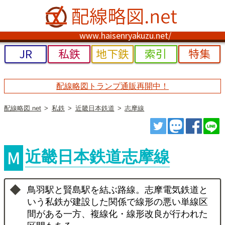
www.haisenryakuzu.net/
JR
私鉄
地下鉄
索引
特集
配線略図トランプ通販再開中！
配線略図.net
私鉄
近畿日本鉄道
志摩線
ツイート
トゥート
シェ
近畿日本鉄道志摩線
鳥羽駅と賢島駅を結ぶ路線。志摩電気鉄道と
いう私鉄が建設した関係で線形の悪い単線区
間がある一方、複線化・線形改良が行われた