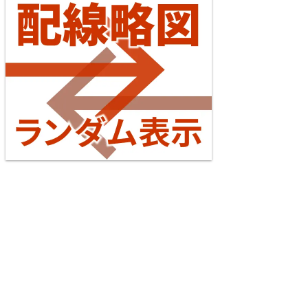
台湾全島配線略図2025 臺灣鐵路公司・臺灣高鐵・阿
里山森林鐵路
楽天市場
書泉
メロンブックス
とらのあな
台灣虎之穴網路商店
BOOTH