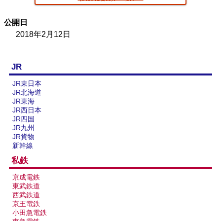
京葉臨海鉄道配線略図
公開日
楽天市場
書泉
メロンブックス
BOOTH
2018年2月12日
JR
JR東日本
JR北海道
JR東海
JR西日本
JR四国
JR九州
JR貨物
新幹線
私鉄
京成電鉄
東武鉄道
西武鉄道
京王電鉄
小田急電鉄