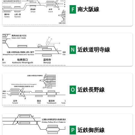
南大阪線
常磐線（上野～いわき）
8
近鉄道明寺線
近鉄長野線
山手線
9
近鉄御所線