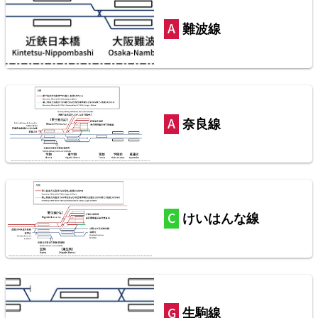
難波線
2026/07/12
東北本線（東京～黒磯）
3
奈良線
両毛線
2026/07/11
けいはんな線
中央本線（東京～塩尻）
4
生駒線