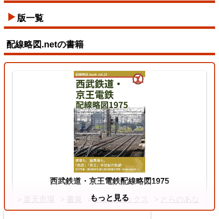
版一覧
配線略図.netの書籍
西武鉄道・京王電鉄配線略図1975
もっと見る
楽天市場
書泉
メロンブックス
とらのあな