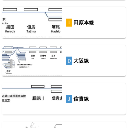
6
田原本線
えちぜん鉄道三国芦原線
2026/07/04
大阪線
総武本線
7
信貴線
山陽本線（神戸～岡山）