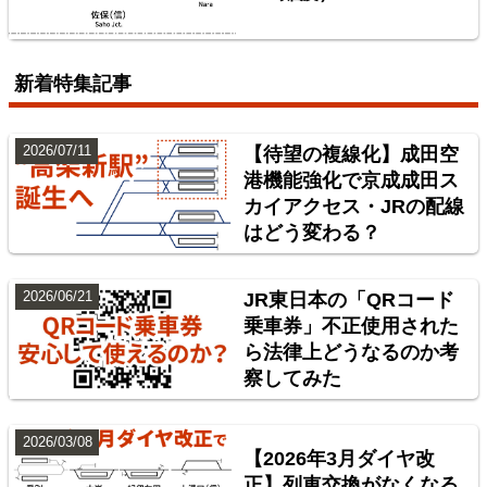
配線略図で辿る首都圏の保線基地
楽天市場
書泉
BOOTH
新着特集記事
2026/07/11
【待望の複線化】成田空
港機能強化で京成成田ス
カイアクセス・JRの配線
はどう変わる？
2026/06/21
JR東日本の「QRコード
乗車券」不正使用された
ら法律上どうなるのか考
東北地方臨海鉄道配線略図 福島・仙台・秋田・八戸
察してみた
臨海鉄道
楽天市場
書泉
BOOTH
2026/03/08
【2026年3月ダイヤ改
正】列車交換がなくなる