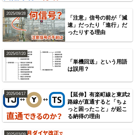
2025/09/28
「注意」信号の前が「減
配線略図で辿る首都圏の回送列車2 特急型車両編
速」だったり「進行」だ
ったりする理由
楽天市場
書泉
BOOTH
2025/07/20
「単機回送」という用語
は誤用？
2025/04/17
【延伸】有楽町線と東武2
路線が直通すると「ちょ
っと困ったこと」が起こ
神奈川臨海鉄道配線略図 増補版
る納得の理由
楽天市場
書泉
BOOTH
2025/03/09