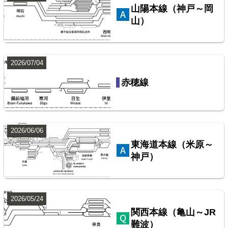
山陽本線（神戸～岡
山）
2026/07/04
西武鉄道池袋線
赤穂線
配線略図で辿るスジ屋の苦労
楽天市場
書泉
BOOTH
2026/06/06
東海道本線（米原～
神戸）
2026/05/24
関西本線（亀山～JR
難波）