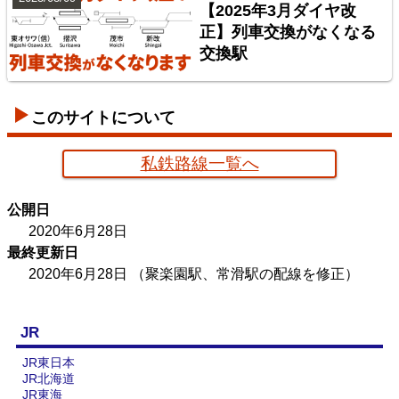
【2025年3月ダイヤ改
正】列車交換がなくなる
交換駅
このサイトについて
私鉄路線一覧へ
京葉臨海鉄道配線略図
公開日
楽天市場
書泉
メロンブックス
BOOTH
2020年6月28日
最終更新日
2020年6月28日
（聚楽園駅、常滑駅の配線を修正）
JR
JR東日本
JR北海道
JR東海