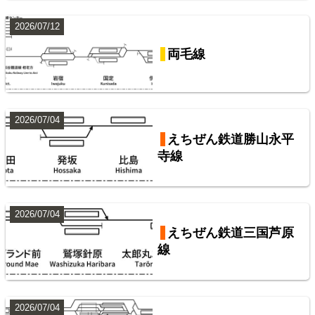
阪急電鉄・阪神電気鉄道配線略図1975
2026/07/12
山手線
楽天市場
書泉
メロンブックス
BOOTH
両毛線
9
2026/07/04
えちぜん鉄道勝山永平
寺線
2026/07/04
東武鉄道伊勢崎線
東武鉄道配線略図1975
えちぜん鉄道三国芦原
線
楽天市場
書泉
メロンブックス
BOOTH
10
2026/07/04