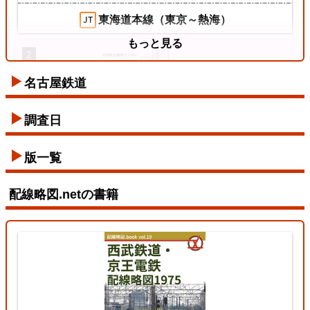
東海道本線（東京～熱海）
もっと見る
2
名古屋鉄道
東西線
調査日
2026/07/12
版一覧
配線略図.netの書籍
東北本線（東京～黒磯）
3
両毛線