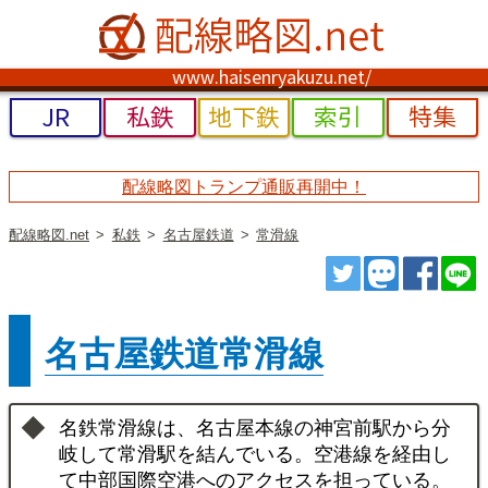
www.haisenryakuzu.net/
JR
私鉄
地下鉄
索引
特集
配線略図トランプ通販再開中！
配線略図.net
私鉄
名古屋鉄道
常滑線
ツイート
トゥート
シェ
名古屋鉄道常滑線
名鉄常滑線は、名古屋本線の神宮前駅から分
岐して常滑駅を結んでいる。空港線を経由し
て中部国際空港へのアクセスを担っている。