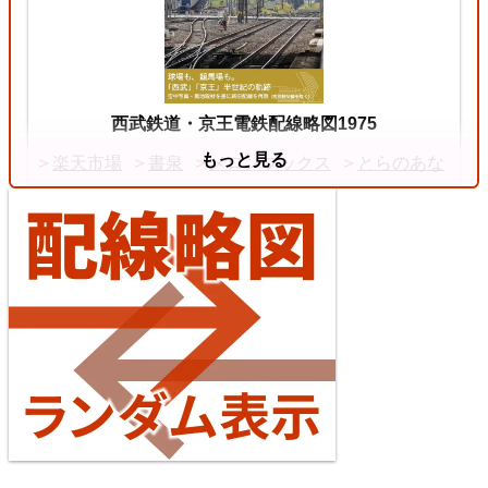
2026/07/11
中央本線（東京～塩尻）
西武鉄道・京王電鉄配線略図1975
もっと見る
楽天市場
書泉
メロンブックス
とらのあな
4
【待望の複線化】成田空港機能強化で京成成田スカ
イアクセス・JRの配線はどう変わる？
2026/07/04
東海道本線（米原～神戸）
台湾全島配線略図2025 臺灣鐵路公司・臺灣高鐵・阿
5
里山森林鐵路