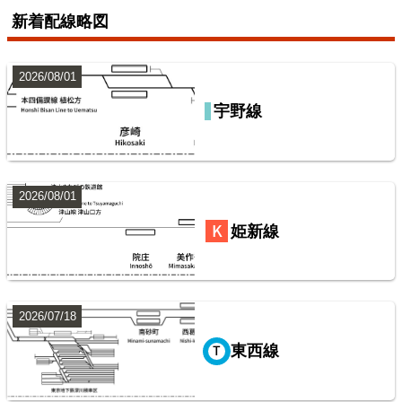
新着配線略図
7
2026/08/01
宇野線
山陽本線（神戸～岡山）
鹿島・衣浦・水島臨海鉄道配線略図
楽天市場
書泉
BOOTH
2026/08/01
常磐線（上野～いわき）
姫新線
8
2026/07/18
東西線