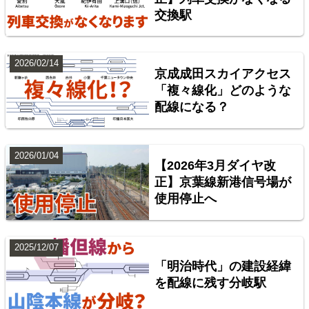
交換駅
2026/02/14
京成成田スカイアクセス
「複々線化」どのような
配線になる？
台湾全島配線略図 臺灣鐵路管理局・臺灣高鐵・阿里
山森林鐵路
2026/01/04
【2026年3月ダイヤ改
楽天市場
書泉
BOOTH
正】京葉線新港信号場が
使用停止へ
2025/12/07
「明治時代」の建設経緯
を配線に残す分岐駅