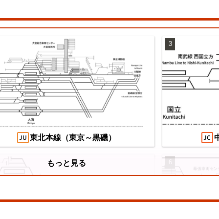
3
望の複線化】成田空港機能強化で京成成田
え
カイアクセス・JRの配線はどう変わる？
/07/04
東北本線（東京～黒磯）
6
もっと見る
山陽本線（神戸～岡山）