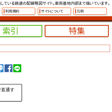
している鉄道の配線略図サイト。車両基地内部まで描いています。
利用規約
サイトについて
凡例
索引
特集
イート
トゥート
シェア
シェア
で直通す