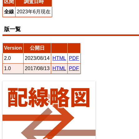
区間
調査日時
全線
2023年6月現在
東海道本線（米原～神戸）
版一覧
7
8
Version
公開日
2.0
2023/08/14
HTML
PDF
1.0
2017/08/13
HTML
PDF
常磐線（上野～いわき）
10
11