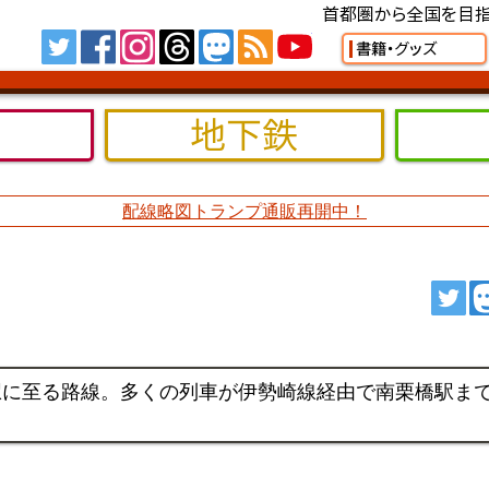
首都圏から全国を目指
Tw
FB
IG
TH
MS
RSS
YT
書籍・グッズ
地下鉄
配線略図トランプ通販再開中！
ツ
駅に至る路線。多くの列車が伊勢崎線経由で南栗橋駅ま