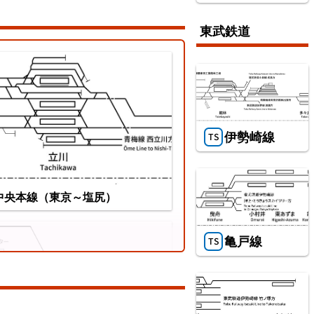
東武鉄道
ちぜん鉄道勝山永平寺線
伊勢崎線
中央本線（東京～塩尻）
亀戸線