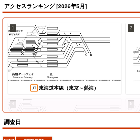
アクセスランキング [2026年5月]
1
2
両毛線
【待
ス
2026/07/04
2026
東海道本線（東京～熱海）
4
5
調査日
えちぜん鉄道三国芦原線