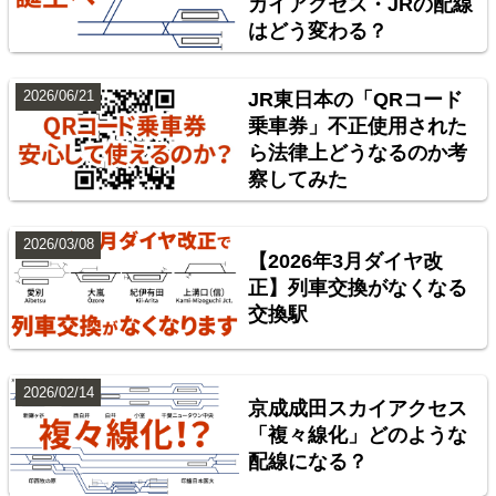
カイアクセス・JRの配線
はどう変わる？
2026/06/21
JR東日本の「QRコード
乗車券」不正使用された
ら法律上どうなるのか考
東北地方臨海鉄道配線略図 福島・仙台・秋田・八戸
察してみた
臨海鉄道
楽天市場
書泉
BOOTH
2026/03/08
【2026年3月ダイヤ改
正】列車交換がなくなる
交換駅
2026/02/14
京成成田スカイアクセス
「複々線化」どのような
配線になる？