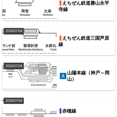
えちぜん鉄道勝山永平
寺線
2026/07/04
東武鉄道配線略図1975
えちぜん鉄道三国芦原
線
楽天市場
書泉
メロンブックス
BOOTH
東武鉄道伊勢崎線
10
2026/07/04
山陽本線（神戸～岡
山）
2026/07/04
赤穂線
配線略図で辿るスジ屋の苦労