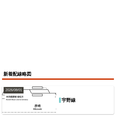
横浜線
6
配線略図で辿る未成線
楽天市場
書泉
メロンブックス
とらのあな
BOOTH
えちぜん鉄道三国芦原線
2026/07/04
新着配線略図
総武本線
2026/08/01
7
宇野線
鹿島・衣浦・水島臨海鉄道配線略図