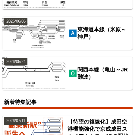
西武鉄道池袋線
楽天市場
書泉
BOOTH
2026/06/06
東海道本線（米原～
神戸）
2026/05/24
関西本線（亀山～JR
難波）
配線略図で辿る首都圏の保線基地
楽天市場
書泉
BOOTH
新着特集記事
2026/07/11
【待望の複線化】成田空
港機能強化で京成成田ス