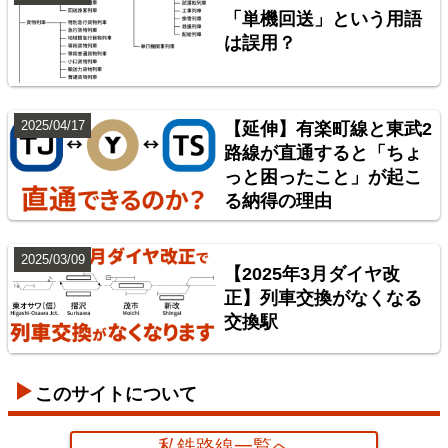
「単機回送」という用語
は誤用？
2025/04/17
【延伸】有楽町線と東武2
路線が直通すると「ちょ
っと困ったこと」が起こ
神奈川臨海鉄道配線略図 増補版
る納得の理由
楽天市場
書泉
BOOTH
2025/03/09
【2025年3月ダイヤ改
正】列車交換がなくなる
交換駅
このサイトについて
私鉄路線一覧へ