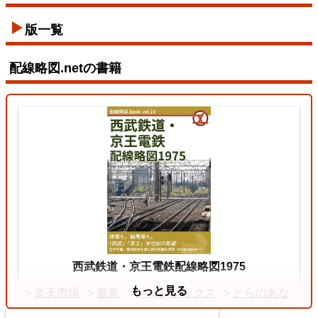
東西線
版一覧
2026/07/12
配線略図.netの書籍
東北本線（東京～黒磯）
3
両毛線
2026/07/11
西武鉄道・京王電鉄配線略図1975
もっと見る
楽天市場
書泉
メロンブックス
とらのあな
中央本線（東京～塩尻）