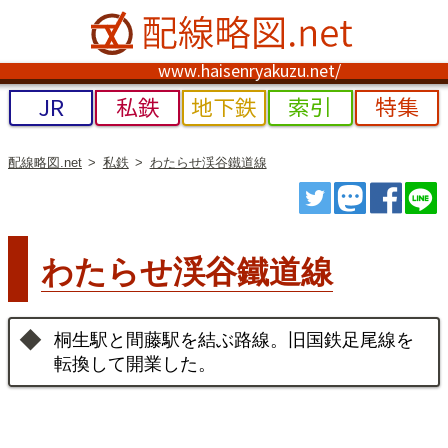
www.haisenryakuzu.net/
JR
私鉄
地下鉄
索引
特集
配線略図.net
私鉄
わたらせ渓谷鐵道線
ツイート
トゥート
シェ
わたらせ渓谷鐵道線
桐生駅と間藤駅を結ぶ路線。旧国鉄足尾線を
転換して開業した。