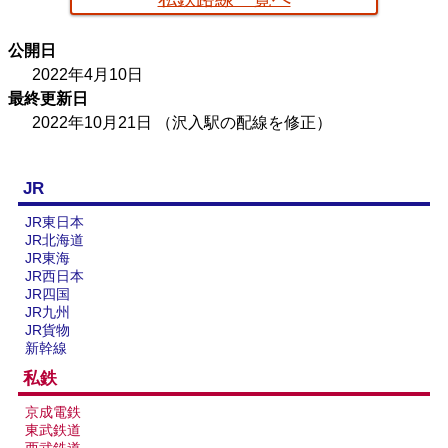
京葉臨海鉄道配線略図
公開日
楽天市場
書泉
メロンブックス
BOOTH
2022年4月10日
最終更新日
2022年10月21日
（沢入駅の配線を修正）
JR
JR東日本
JR北海道
JR東海
JR西日本
JR四国
JR九州
JR貨物
新幹線
私鉄
京成電鉄
東武鉄道
西武鉄道