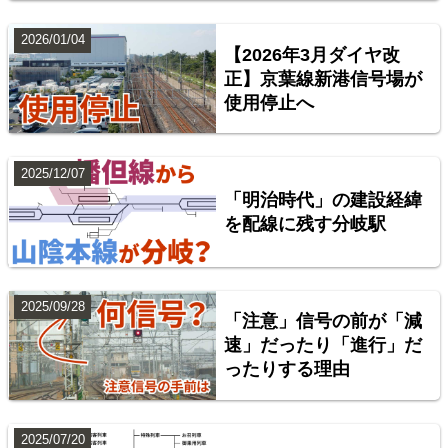
台湾全島配線略図 臺灣鐵路管理局・臺灣高鐵・阿里
山森林鐵路
2026/01/04
【2026年3月ダイヤ改
楽天市場
書泉
BOOTH
正】京葉線新港信号場が
使用停止へ
2025/12/07
「明治時代」の建設経緯
を配線に残す分岐駅
2025/09/28
「注意」信号の前が「減
配線略図で辿る首都圏の回送列車2 特急型車両編
速」だったり「進行」だ
ったりする理由
楽天市場
書泉
BOOTH
2025/07/20