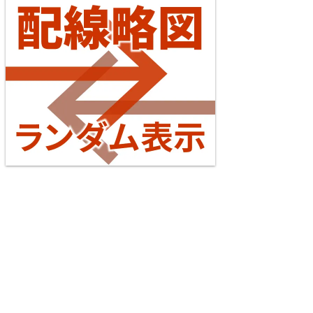
4
【待望の複線化】成田空港機能強化で京成成田スカ
イアクセス・JRの配線はどう変わる？
2026/07/04
台湾全島配線略図2025 臺灣鐵路公司・臺灣高鐵・阿
東海道本線（米原～神戸）
里山森林鐵路
5
楽天市場
書泉
メロンブックス
とらのあな
台灣虎之穴網路商店
BOOTH
えちぜん鉄道勝山永平寺線
2026/07/04