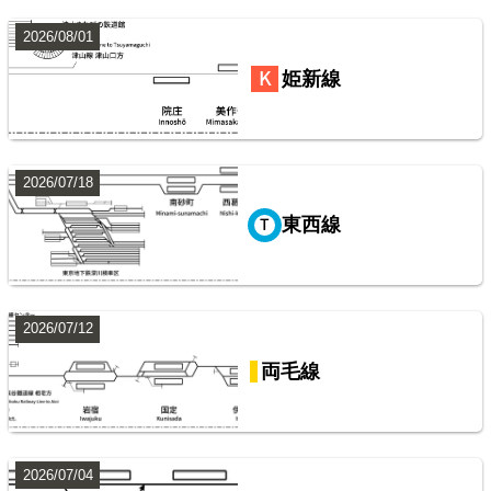
山陽本線（神戸～岡山）
楽天市場
書泉
BOOTH
2026/08/01
姫新線
常磐線（上野～いわき）
2026/07/18
8
東西線
阪急電鉄・阪神電気鉄道配線略図1975
2026/07/12
楽天市場
書泉
メロンブックス
BOOTH
両毛線
山手線
9
2026/07/04