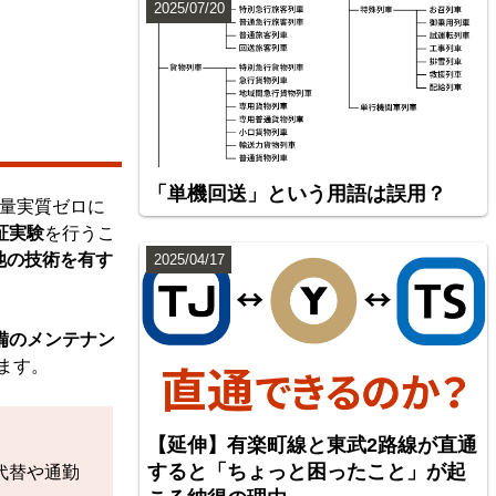
2025/07/20
「単機回送」という用語は誤用？
量実質ゼロに
証実験
を行うこ
池の技術を有す
2025/04/17
備のメンテナン
ます。
【延伸】有楽町線と東武2路線が直通
すると「ちょっと困ったこと」が起
代替や通勤