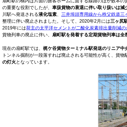
扇町駅の構内は片面の旅客ホームに面する線路のほか数本の
の重要な役割でしたが、
車扱貨物の衰退に伴い取り扱いは減
川駅へ発送される
液化塩素
、
三井埠頭専用線から秩父鉄道三
整理に伴い廃止されました。そして、2020年2月には
三ヶ尻
2019年には
荷主の太平洋セメントが二酸化炭素排出量削減の
貨物列車の廃止に伴い、
扇町駅を発着する定期貨物列車は全
現在の扇町駅では、
梶ケ谷貨物ターミナル駅発送のリニア中
トンネル掘削が一段落すれば廃止される可能性が高く、貨物駅と
の灯火
となっています。