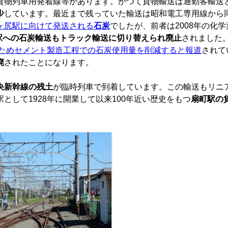
貨物列車用発着線等があります。かつて貨物輸送は通勤客輸送
少
しています。最近まで残っていた輸送は昭和電工専用線から
ヶ尻駅に向けて発送される
石炭
でしたが、前者は2008年の化
駅への石炭輸送もトラック輸送に切り替えられ廃止
されました
ためセメント製造工程での石炭使用量を削減すると報道
されて
廃
されたことになります。
央新幹線の残土
が臨時列車で到着しています。この輸送もリニ
して1928年に開業して以来100年近い歴史をもつ
扇町駅の