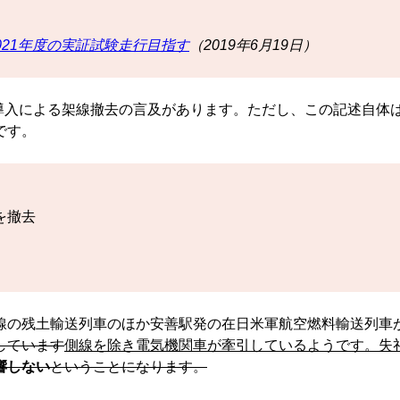
021年度の実証試験走行目指す
（2019年6月19日）
導入による架線撤去の言及があります。ただし、この記述自体
です。
を撤去
線の残土輸送列車のほか安善駅発の在日米軍航空燃料輸送列車
しています
側線を除き電気機関車が牽引しているようです。失
響しない
ということになります。