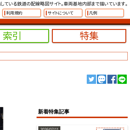
している鉄道の配線略図サイト。車両基地内部まで描いています。
利用規約
サイトについて
凡例
索引
特集
ツイート
トゥート
シェ
新着特集記事
2026/07/11