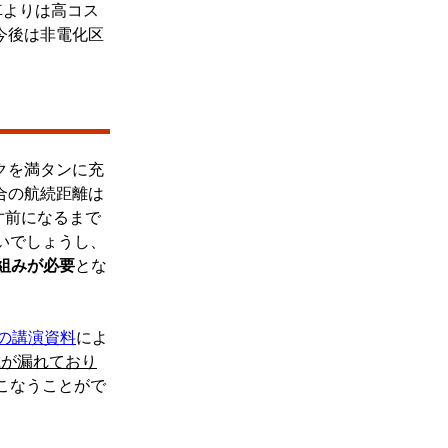
電車よりは高コス
今後は非電化区
クを満タンに充
場合の航続距離は
寸前になるまで
いでしょうし、
組みが必要
とな
の講演資料
によ
載が漏れており
こなうことがで