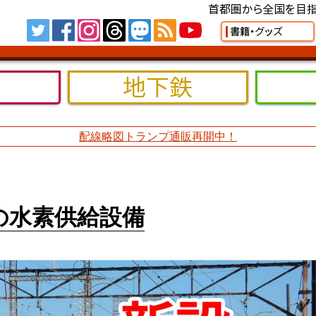
首都圏から全国を目指
Tw
FB
IG
TH
MS
RSS
YT
書籍・グッズ
地下鉄
配線略図トランプ通販再開中！
の水素供給設備