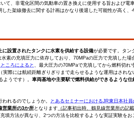
道公開において、非電化区間の気動車の置き換えに使用する旨および
明した架線撤去に関する計画はかなり後退した可能性が高く、
上に設置されたタンクに水素を供給する設備
が必要です。タン
かは水素の充填圧力に依存しており、
70MPaの圧力で充填した
たところによると
、最大圧力の70MPaで充填してから燃料切れ
（実際には航続距離ぎりぎりまで走らせるような運用はされな
あるようです）。
車両基地や主要駅で燃料供給ができるような仕
行われるのでしょうか。
とあるセミナーにおけるJR東日本社員
線営業所の3か所
となります
（記事初出時、鶴見線営業所の記
の充填方法が異なり、2つの方法を比較するような実証実験をお