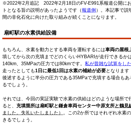
※2022年2月追記 2022年2月18日のFV-E991系報
トとなる旨の説明があったようです（
報道例
）。本記事で説
間の非化石化に向けた取り組みが続くことになります。
扇町駅の水素供給設備
もちろん、水素を動力とする車両を運転するには
車両の屋根
填してから次の充填までどのくらいHYBARIが走行できる
140km、
35MPaの圧力では80kmです。
私が昔雑な試算をし
走ったとしても
1日に最低1回は水素の補給が必要
となります
後述するように半分の圧力である35MPaで充填する場合も
るでしょう。
それでは、今回の実証実験で水素の供給はどのような場所で
ると、
充填箇所は扇町駅と鎌倉車両センター中原支所
と鶴見
ました。失礼いたしました）
。この2か所ではそれぞれ水素
きるでしょう。