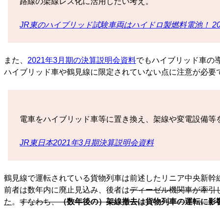
路線の架線レス化に活用したい考え。
JR東のハイブリッド試験車両はハイドロ製燃料電池！ 2
また、
2021年3月期の決算説明会資料
でもハイブリッド車の
ハイブリッド車や鶴見線に限定されていない点に注意が必要
電車をハイブリッド車等に置き換え、架線や変電設備等
JR東日本2021年3月期決算説明会資料
鶴見線で運転されている貨物列車は前述したリニア中央新幹
前者は数年内に廃止見込み、後者は
ディーゼル機関車が牽引
た
。
すなわち、
（数年後の）架線撤去は貨物列車の運転に影