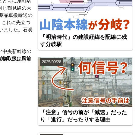
とともに扇町駅
同じ鶴見線の大
学薬品車扱輸送の
。これに先立つ
いました。石炭
「明治時代」の建設経緯を配線に残
す分岐駅
ア中央新幹線の
貨物取扱は風前
2025/09/28
「注意」信号の前が「減速」だった
り「進行」だったりする理由