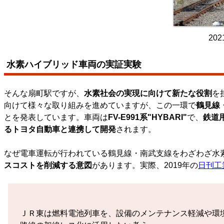
20
水素ハイブリッド車両の実証実験
そんな扇町駅ですが、
水素社会の実現に向けて新たな役割
を
向けて様々な取り組みを進めていますが、この一環で
鶴見線
とを発表しています。車両は
FV-E991系"HYBARI"
で、
鉄道
るトヨタ自動車と連携して開発
されます。
なぜ電車運転が行われている鶴見線・南武支線をわざわざ水
スコストを削減する意図
があります。実際、2019年の
日刊工
ＪＲ東は燃料電池列車を、設備のメンテナンス軽減や環