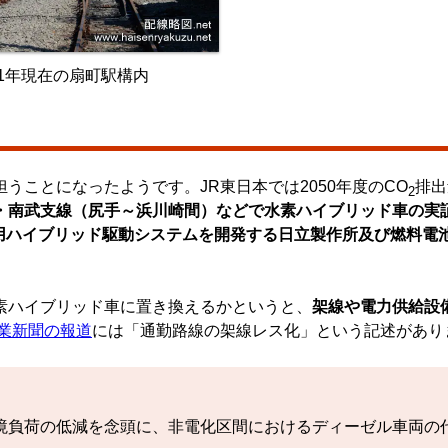
21年現在の扇町駅構内
担うことになったようです。JR東日本では2050年度のCO
排出
2
・南武支線（尻手～浜川崎間）などで水素ハイブリッド車の実
用ハイブリッド駆動システムを開発する日立製作所及び燃料電
素ハイブリッド車に置き換えるかというと、
架線や電力供給設
業新聞の報道
には「通勤路線の架線レス化」という記述があり
境負荷の低減を念頭に、非電化区間におけるディーゼル車両の