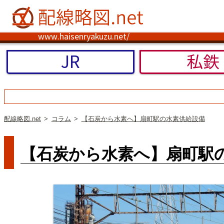
www.haisenryakuzu.net/
JR
私鉄
配線略図.net
コラム
【石炭から水素へ】扇町駅の水素供給設備
【石炭から水素へ】扇町駅