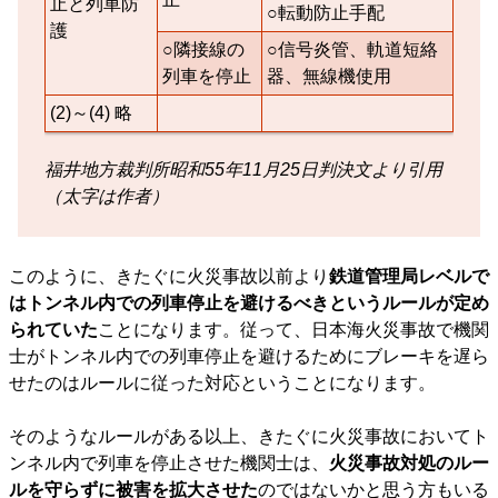
止と列車防
○転動防止手配
護
○隣接線の
○信号炎管、軌道短絡
列車を停止
器、無線機使用
(2)～(4) 略
福井地方裁判所昭和55年11月25日判決文より引用
（太字は作者）
このように、きたぐに火災事故以前より
鉄道管理局レベルで
はトンネル内での列車停止を避けるべきというルールが定め
られていた
ことになります。従って、日本海火災事故で機関
士がトンネル内での列車停止を避けるためにブレーキを遅ら
せたのはルールに従った対応ということになります。
そのようなルールがある以上、きたぐに火災事故においてト
ンネル内で列車を停止させた機関士は、
火災事故対処のルー
ルを守らずに被害を拡大させた
のではないかと思う方もいる