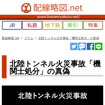
www.haisenryakuzu.net/
JR
私鉄
地下鉄
索引
特集
配線略図.net
コラム
北陸トンネル火災事故「機関士処分」の真偽
ツイート
トゥート
シェ
北陸トンネル火災事故「機
関士処分」の真偽