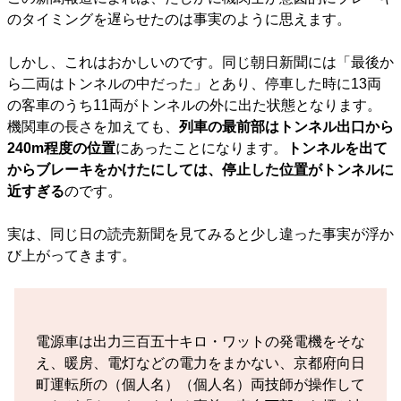
のタイミングを遅らせたのは事実のように思えます。
しかし、これはおかしいのです。同じ朝日新聞には「最後か
ら二両はトンネルの中だった」とあり、停車した時に13両
の客車のうち11両がトンネルの外に出た状態となります。
機関車の長さを加えても、
列車の最前部はトンネル出口から
240m程度の位置
にあったことになります。
トンネルを出て
からブレーキをかけたにしては、停止した位置がトンネルに
近すぎる
のです。
実は、同じ日の読売新聞を見てみると少し違った事実が浮か
び上がってきます。
電源車は出力三百五十キロ・ワットの発電機をそな
え、暖房、電灯などの電力をまかない、京都府向日
町運転所の（個人名）（個人名）両技師が操作して