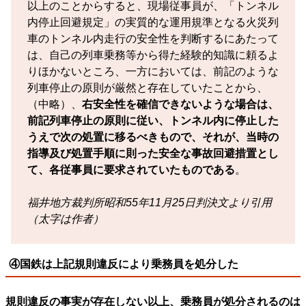
以上のことからすると、現場従事員が、「トンネル
内停止回避規定」の実質的な運用規準となる火災列
車のトンネル内走行の安全性を判断するにあたって
は、自己の列車乗務等から得た経験的知識に頼るよ
りほかないところ、一方においては、前記のような
列車停止の原則が厳然と存在していたことから、
（中略）、
右安全性を確信できないような場合は、
前記列車停止の原則に従い、トンネル内に停止した
うえで次の処置に移るべきもので、それが、当時の
指導及び処置手順に則った安全な事故回避措置とし
て、各従事員に要求されていたものである
。
福井地方裁判所昭和55年11月25日判決文より引用
（太字は作者）
④国鉄は上記規則違反により乗務員を処分した
規則違反の事実が存在しない以上、乗務員が処分されるのは