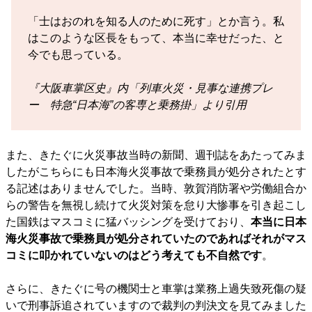
「士はおのれを知る人のために死す」とか言う。私
はこのような区長をもって、本当に幸せだった、と
今でも思っている。
『大阪車掌区史』内「列車火災・見事な連携プレ
ー 特急“日本海”の客専と乗務掛」より引用
また、きたぐに火災事故当時の新聞、週刊誌をあたってみま
したがこちらにも日本海火災事故で乗務員が処分されたとす
る記述はありませんでした。当時、敦賀消防署や労働組合か
らの警告を無視し続けて火災対策を怠り大惨事を引き起こし
た国鉄はマスコミに猛バッシングを受けており、
本当に日本
海火災事故で乗務員が処分されていたのであればそれがマス
コミに叩かれていないのはどう考えても不自然です
。
さらに、きたぐに号の機関士と車掌は業務上過失致死傷の疑
いで刑事訴追されていますので裁判の判決文を見てみました