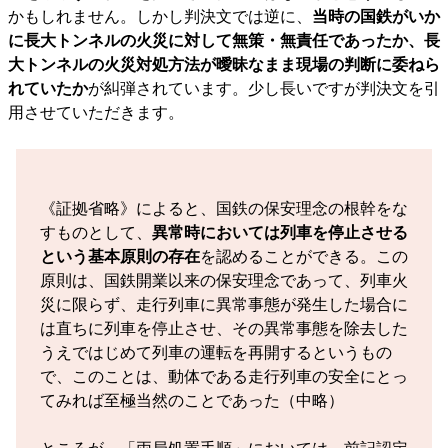
かもしれません。しかし判決文では逆に、
当時の国鉄がいか
に長大トンネルの火災に対して無策・無責任であったか、長
大トンネルの火災対処方法が曖昧なまま現場の判断に委ねら
れていたか
が糾弾されています。少し長いですが判決文を引
用させていただきます。
《証拠省略》によると、国鉄の保安理念の根幹をな
すものとして、
異常時においては列車を停止させる
という基本原則の存在
を認めることができる。この
原則は、国鉄開業以来の保安理念であって、列車火
災に限らず、走行列車に異常事態が発生した場合に
は直ちに列車を停止させ、その異常事態を除去した
うえではじめて列車の運転を再開するというもの
で、このことは、動体である走行列車の安全にとっ
てみれば至極当然のことであった（中略）