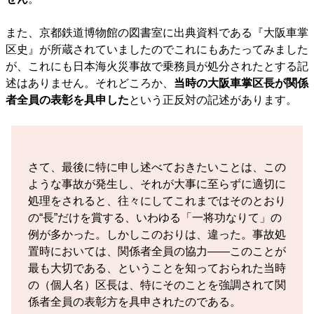
また、京都鉄道博物館の図書室に出典資料である『大阪車掌
区史』が所蔵されていましたのでこれにもあたってみました
が、これにも日本海火災事故で乗務員が処分されたとする記
述はありません。それどころか、
当時の大阪車掌区長が関係
者全員の表彰を具申した
という正反対の記述があります。
さて、最後に特に申し述べておきたいことは、この
ような事故が発生し、それが大事に至らずに適切に
処理をされると、往々にしてこれまではそのとおり
の“長”だけを賞する、いわゆる「一将功なりて」の
例が多かった。しかしこのおりは、違った。事故処
置時においては、関係者全員の協力——このことが
最も大切である、ということを知っておられた当時
の（個人名）区長は、特にそのことを強調されて関
係者全員の表彰方を具申されたのである。