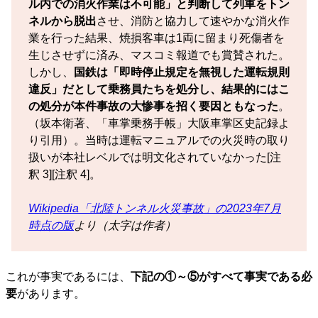
ル内での消火作業は不可能」と判断して列車をトン
ネルから脱出
させ、消防と協力して速やかな消火作
業を行った結果、焼損客車は1両に留まり死傷者を
生じさせずに済み、マスコミ報道でも賞賛された。
しかし、
国鉄は「即時停止規定を無視した運転規則
違反」だとして乗務員たちを処分し、結果的にはこ
の処分が本件事故の大惨事を招く要因ともなった
。
（坂本衛著、「車掌乗務手帳」大阪車掌区史記録よ
り引用）。当時は運転マニュアルでの火災時の取り
扱いが本社レベルでは明文化されていなかった[注
釈 3][注釈 4]。
Wikipedia「北陸トンネル火災事故」の2023年7月
時点の版
より（太字は作者）
これが事実であるには、
下記の①～⑤がすべて事実である必
要
があります。