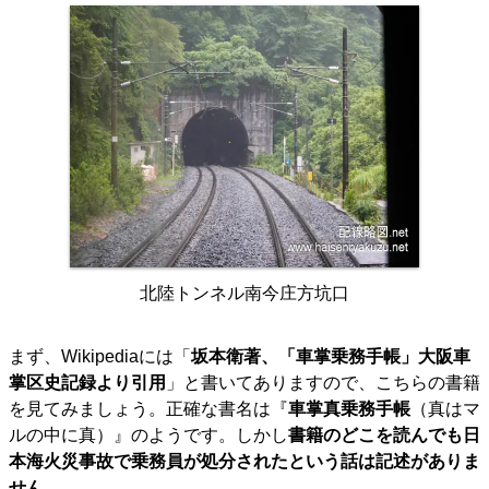
北陸トンネル南今庄方坑口
まず、Wikipediaには「
坂本衛著、「車掌乗務手帳」大阪車
掌区史記録より引用
」と書いてありますので、こちらの書籍
を見てみましょう。正確な書名は『
車掌真乗務手帳
（真はマ
ルの中に真）』のようです。しかし
書籍のどこを読んでも日
本海火災事故で乗務員が処分されたという話は記述がありま
せん
。