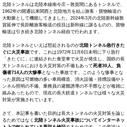
北陸トンネルは北陸本線南今庄～敦賀間にあるトンネルで、
1962年の開通以来関西と北陸地方を結ぶ旅客・貨物輸送の
大動脈として機能してきました。2024年3月の北陸新幹線敦
賀延伸で長距離旅客輸送の役目は新幹線に譲るものの、貨物
輸送は引き続き北陸トンネル経由で行われます。
北陸トンネルといえば想起されるのが
北陸トンネル急行きた
ぐに火災事故
です。これは1972年11月6日未明に下り急行
「きたぐに」に連結された食堂車で火災が発生し、国鉄の長
大トンネルにおける火災対策の不備もあって
死者30人、負
傷者714人の大惨事
となった事故です。このような惨事とな
った原因は可燃物の多い車両構造、消火設備・排煙設備やト
ンネル照明の不備、乗務員の避難誘導の不手際などが複雑に
絡みあったもので、現在の長大鉄道トンネルでは様々な火災
対策が実施されています。
さて、本記事を書いた目的は長大トンネルの火災対策を論じ
るためではなく
北陸トンネル火災事故についてインターネッ
ト上で知られている風説を検証
するためです。この風説は