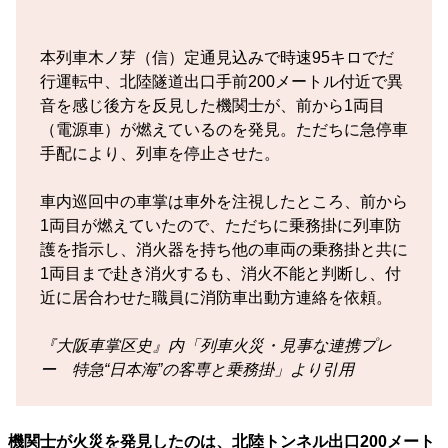
本列車木ノ芽（信）定通見込みで時速95キロでだ
行運転中、北陸隧道出口手前200メートル付近で異
音を感じ後方を反見した機関士が、前から1両目
（電源車）が燃えているのを発見。ただちに急停車
手配により、列車を停止させた。
車内巡回中の車掌は車外を注視したところ、前から
1両目が燃えていたので、ただちに乗務掛に列車防
護を指示し、消火器を持ち他の車両の乗務掛と共に
1両目まで赴き消火するも、消火不能と判断し、付
近に居合わせた職員に消防車出動方連絡を依頼。
『大阪車掌区史』内「列車火災・見事な連携プレ
ー 特急“日本海”の客専と乗務掛」より引用
機関士が火災を発見したのは、北陸トンネル出口200メート