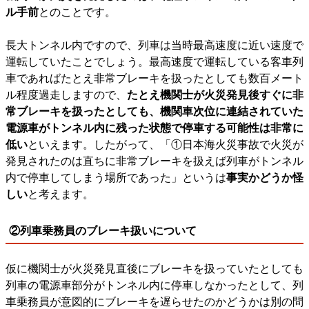
ル手前
とのことです。
長大トンネル内ですので、列車は当時最高速度に近い速度で
運転していたことでしょう。最高速度で運転している客車列
車であればたとえ非常ブレーキを扱ったとしても数百メート
ル程度過走しますので、
たとえ機関士が火災発見後すぐに非
常ブレーキを扱ったとしても、機関車次位に連結されていた
電源車がトンネル内に残った状態で停車する可能性は非常に
低い
といえます。したがって、「①日本海火災事故で火災が
発見されたのは直ちに非常ブレーキを扱えば列車がトンネル
内で停車してしまう場所であった」というは
事実かどうか怪
しい
と考えます。
②列車乗務員のブレーキ扱いについて
仮に機関士が火災発見直後にブレーキを扱っていたとしても
列車の電源車部分がトンネル内に停車しなかったとして、列
車乗務員が意図的にブレーキを遅らせたのかどうかは別の問