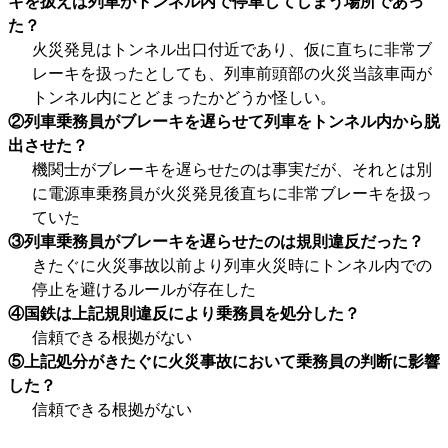
キを扱えば列車がトンネル内で停車してしまう場所であっ
た？
火災発見はトンネル出口付近であり、仮に直ちに非常ブ
レーキを扱ったとしても、列車前頭部の火災当該車両が
トンネル内にとどまったかどうか怪しい。
②列車乗務員がブレーキを遅らせて列車をトンネル内から脱
出させた？
機関士がブレーキを遅らせたのは事実だが、それとは別
に電源車乗務員が火災発見後直ちに非常ブレーキを扱っ
ていた
③列車乗務員がブレーキを遅らせたのは規則違反だった？
きたぐに火災事故以前より列車火災時にトンネル内での
停止を避けるルールが存在した
④国鉄は上記規則違反により乗務員を処分した？
信頼できる根拠がない
⑤上記処分がきたぐに火災事故において乗務員の判断に影響
した？
信頼できる根拠がない