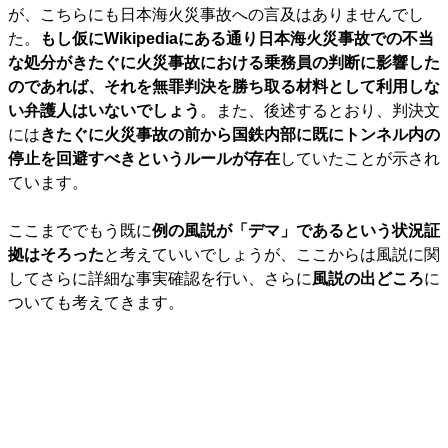
が、こちらにも日本海火災事故への言及はありませんでし
た。
もし仮にWikipediaにある通り日本海火災事故での不当
な処分がきたぐに火災事故における乗務員の判断に影響した
のであれば、それを無罪判決を勝ち取る材料として利用しな
い弁護人はいないでしょう
。また、後述するとおり、判決文
には
きたぐに火災事故の前から国鉄内部に既にトンネル内の
停止を回避すべきというルールが存在
していたことが示され
ています。
ここまででもう既に
例の風説が「デマ」であるという状況証
拠はそろった
と考えていいでしょうが、ここからは風説に関
してさらに詳細な事実確認を行い、さらに
風説の出どころ
に
ついても考えてきます。