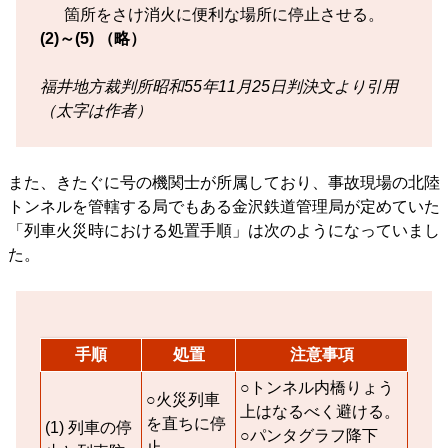
箇所をさけ消火に便利な場所に停止させる。
(2)～(5) （略）
福井地方裁判所昭和55年11月25日判決文より引用
（太字は作者）
また、きたぐに号の機関士が所属しており、事故現場の北陸
トンネルを管轄する局でもある金沢鉄道管理局が定めていた
「列車火災時における処置手順」は次のようになっていまし
た。
手順
処置
注意事項
○トンネル内橋りょう
○火災列車
上はなるべく避ける。
を直ちに停
(1) 列車の停
○パンタグラフ降下
止