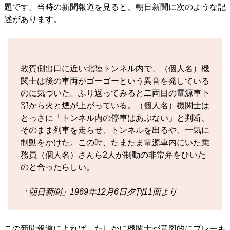
題です。当時の新聞報道を見ると、朝日新聞に次のような記
述があります。
敦賀側出口に近い北陸トンネル内で、（個人名）機
関士は後の車両がゴーゴーという異音を発している
のに気づいた。ふり返ってみると二両目の電源車下
部から火と煙が上がっている。（個人名）機関士は
とっさに「トンネル内の停車はあぶない」と判断、
そのまま列車を走らせ、トンネルを出るや、一気に
制動をかけた。この時、たまたま電源車内にいた乗
務員（個人名）さんら2人が制動の非常弁をひいた
のと合ったらしい。
「朝日新聞」1969年12月6日夕刊11面より
この新聞報道によれば、たしかに機関士が意図的にブレーキ