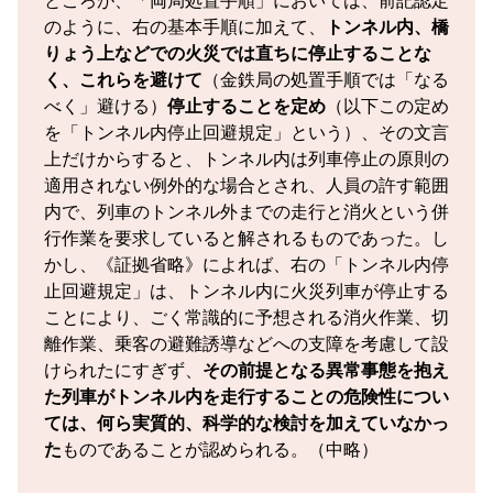
ところが、「両局処置手順」においては、前記認定
のように、右の基本手順に加えて、
トンネル内、橋
りょう上などでの火災では直ちに停止することな
く、これらを避けて
（金鉄局の処置手順では「なる
べく」避ける）
停止することを定め
（以下この定め
を「トンネル内停止回避規定」という）、その文言
上だけからすると、トンネル内は列車停止の原則の
適用されない例外的な場合とされ、人員の許す範囲
内で、列車のトンネル外までの走行と消火という併
行作業を要求していると解されるものであった。し
かし、《証拠省略》によれば、右の「トンネル内停
止回避規定」は、トンネル内に火災列車が停止する
ことにより、ごく常識的に予想される消火作業、切
離作業、乗客の避難誘導などへの支障を考慮して設
けられたにすぎず、
その前提となる異常事態を抱え
た列車がトンネル内を走行することの危険性につい
ては、何ら実質的、科学的な検討を加えていなかっ
た
ものであることが認められる。（中略）