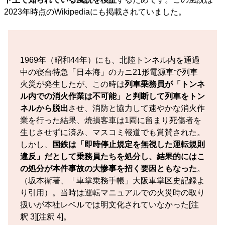
2023年時点のWikipediaにも掲載されていました。
1969年（昭和44年）にも、北陸トンネル内を通過
中の寝台特急「日本海」のカニ21形電源車で列車
火災が発生したが、この時は
列車乗務員が「トンネ
ル内での消火作業は不可能」と判断して列車をトン
ネルから脱出
させ、消防と協力して速やかな消火作
業を行った結果、焼損客車は1両に留まり死傷者を
生じさせずに済み、マスコミ報道でも賞賛された。
しかし、
国鉄は「即時停止規定を無視した運転規則
違反」だとして乗務員たちを処分し、結果的にはこ
の処分が本件事故の大惨事を招く要因ともなった
。
（坂本衛著、「車掌乗務手帳」大阪車掌区史記録よ
り引用）。当時は運転マニュアルでの火災時の取り
扱いが本社レベルでは明文化されていなかった[注
釈 3][注釈 4]。