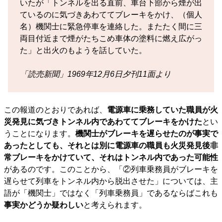
いたが「トンネルを出る直前、車台下部から煙が出
ているのに気づきあわててブレーキをかけ、（個人
名）機関士に緊急停車を連絡した。またたく間に三
両目付近まで煙がたちこめ車体の塗料に燃え広がっ
た」と出火のもようを話していた。
「読売新聞」1969年12月6日夕刊11面より
この報道のとおりであれば、
電源車に乗務していた職員が火
災発見に気づきトンネル内であわててブレーキをかけた
とい
うことになります。
機関士がブレーキを遅らせたのが事実で
あったとしても、それとは別に電源車の職員も火災発見後非
常ブレーキをかけていて、それはトンネル内であった可能性
があるのです。このことから、「②列車乗務員がブレーキを
遅らせて列車をトンネル内から脱出させた」については、主
語が「機関士」ではなく「列車乗務員」であるならばこれも
事実かどうか疑わしい
と考えられます。