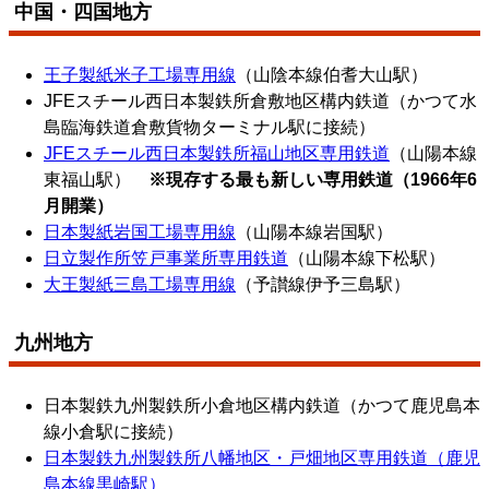
中国・四国地方
王子製紙米子工場専用線
（山陰本線伯耆大山駅）
JFEスチール西日本製鉄所倉敷地区構内鉄道（かつて水
島臨海鉄道倉敷貨物ターミナル駅に接続）
JFEスチール西日本製鉄所福山地区専用鉄道
（山陽本線
東福山駅）
※現存する最も新しい専用鉄道（1966年6
月開業）
日本製紙岩国工場専用線
（山陽本線岩国駅）
日立製作所笠戸事業所専用鉄道
（山陽本線下松駅）
大王製紙三島工場専用線
（予讃線伊予三島駅）
九州地方
日本製鉄九州製鉄所小倉地区構内鉄道（かつて鹿児島本
線小倉駅に接続）
日本製鉄九州製鉄所八幡地区・戸畑地区専用鉄道（鹿児
島本線黒崎駅）