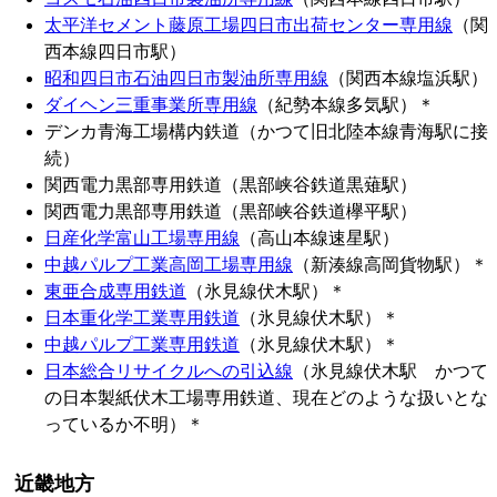
太平洋セメント藤原工場四日市出荷センター専用線
（関
西本線四日市駅）
昭和四日市石油四日市製油所専用線
（関西本線塩浜駅）
ダイヘン三重事業所専用線
（紀勢本線多気駅）＊
デンカ青海工場構内鉄道（かつて旧北陸本線青海駅に接
続）
関西電力黒部専用鉄道（黒部峡谷鉄道黒薙駅）
関西電力黒部専用鉄道（黒部峡谷鉄道欅平駅）
日産化学富山工場専用線
（高山本線速星駅）
中越パルプ工業高岡工場専用線
（新湊線高岡貨物駅）＊
東亜合成専用鉄道
（氷見線伏木駅）＊
日本重化学工業専用鉄道
（氷見線伏木駅）＊
中越パルプ工業専用鉄道
（氷見線伏木駅）＊
日本総合リサイクルへの引込線
（氷見線伏木駅 かつて
の日本製紙伏木工場専用鉄道、現在どのような扱いとな
っているか不明）＊
近畿地方