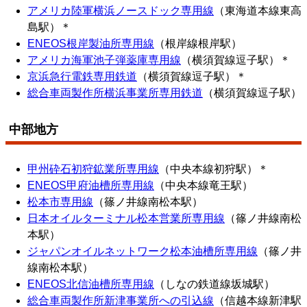
アメリカ陸軍横浜ノースドック専用線
（東海道本線東高
島駅）＊
ENEOS根岸製油所専用線
（根岸線根岸駅）
アメリカ海軍池子弾薬庫専用線
（横須賀線逗子駅）＊
京浜急行電鉄専用鉄道
（横須賀線逗子駅）＊
総合車両製作所横浜事業所専用鉄道
（横須賀線逗子駅）
中部地方
甲州砕石初狩鉱業所専用線
（中央本線初狩駅）＊
ENEOS甲府油槽所専用線
（中央本線竜王駅）
松本市専用線
（篠ノ井線南松本駅）
日本オイルターミナル松本営業所専用線
（篠ノ井線南松
本駅）
ジャパンオイルネットワーク松本油槽所専用線
（篠ノ井
線南松本駅）
ENEOS北信油槽所専用線
（しなの鉄道線坂城駅）
総合車両製作所新津事業所への引込線
（信越本線新津駅