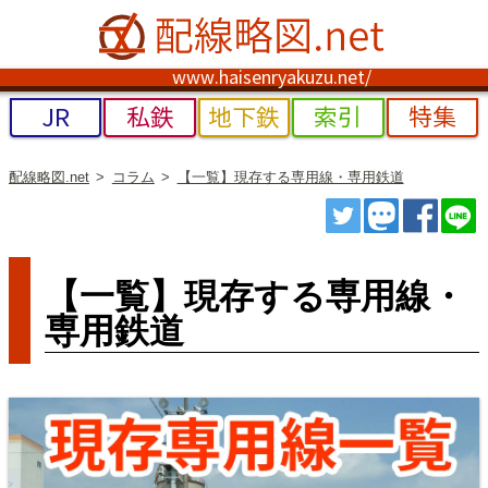
www.haisenryakuzu.net/
JR
私鉄
地下鉄
索引
特集
配線略図.net
コラム
【一覧】現存する専用線・専用鉄道
ツイート
トゥート
シェ
【一覧】現存する専用線・
専用鉄道