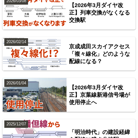
2026/03/08
【2026年3月ダイヤ改
正】列車交換がなくなる
交換駅
2026/02/14
京成成田スカイアクセス
横浜線
「複々線化」どのような
配線になる？
6
2026/01/04
【2026年3月ダイヤ改
正】京葉線新港信号場が
使用停止へ
2025/12/07
総武本線
「明治時代」の建設経緯