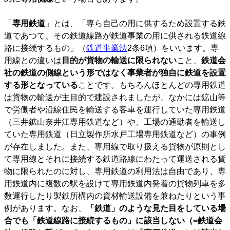
「
専用鉄道
」とは、「専ら自己の用に供するため設置する鉄
道であつて、その鉄道線路が鉄道事業の用に供される鉄道線
路に接続するもの」（
鉄道事業法
2条6項）をいいます。専
用線との違いは
目的が貨物の輸送に限られない
こと、
鉄道会
社の鉄道の側線という形ではなく事業者が独自に鉄道を設置
する形となっている
ことです。もちろんほとんどの専用鉄道
は貨物の輸送が主目的で建設されましたが、なかには鉱山等
で労働者や沿線住民を輸送する客車を運行していた専用鉄道
（三井鉱山奈井江専用鉄道など）や、工場の通勤者を輸送し
ていた専用鉄道（日立製作所水戸工場専用鉄道など）の事例
が存在しました。また、専用線で取り扱える貨物が原則とし
て専用線とそれに接続する鉄道路線にわたって運送される貨
物に限られたのに対し、専用鉄道の利用法は自由であり、専
用鉄道内に複数の駅を設けて専用鉄道内発着の貨物列車を多
数運行したり製鉄所構内の資材輸送設備を兼ねたりという事
例があります。なお、
「鉄道」のような見た目をしている場
合でも「鉄道線路に接続するもの」に該当しない（=鉄道会