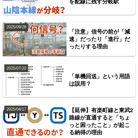
を配線に残す分岐駅
7
2025/09/28
「注意」信号の前が「減
速」だったり「進行」だ
ったりする理由
2025/07/20
常磐線（上野～いわき）
「単機回送」という用語
は誤用？
8
2025/04/17
【延伸】有楽町線と東武2
路線が直通すると「ちょ
っと困ったこと」が起こ
る納得の理由