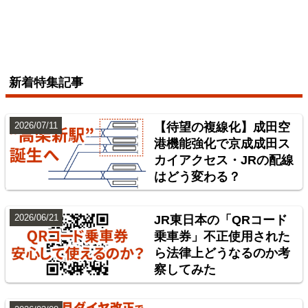
中央本線（東京～塩尻）
新着特集記事
4
2026/07/11
【待望の複線化】成田空
港機能強化で京成成田ス
カイアクセス・JRの配線
はどう変わる？
2026/06/21
JR東日本の「QRコード
乗車券」不正使用された
東海道本線（米原～神戸）
ら法律上どうなるのか考
察してみた
5