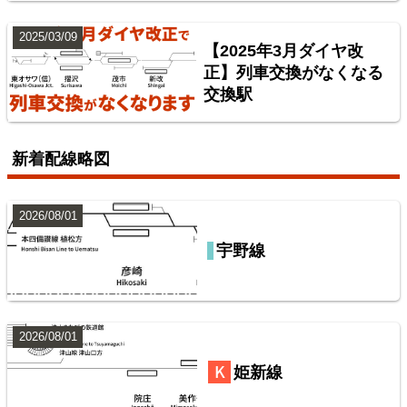
2025/03/09
山手線
【2025年3月ダイヤ改
正】列車交換がなくなる
交換駅
9
新着配線略図
2026/08/01
宇野線
東武鉄道伊勢崎線
10
2026/08/01
姫新線