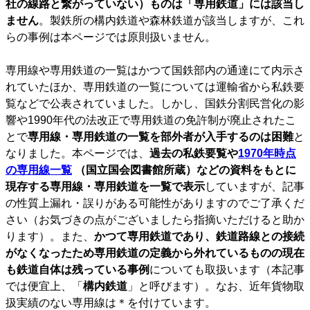
社の線路と繋がっていない）ものは「専用鉄道」には該当し
ません
。製鉄所の構内鉄道や森林鉄道が該当しますが、これ
らの事例は本ページでは原則扱いません。
専用線や専用鉄道の一覧はかつて国鉄部内の通達にて内示さ
れていたほか、専用鉄道の一覧については運輸省から私鉄要
覧などで公表されていました。しかし、国鉄分割民営化の影
響や1990年代の法改正で専用鉄道の免許制が廃止されたこ
とで
専用線・専用鉄道の一覧を部外者が入手するのは困難
と
なりました。本ページでは、
過去の私鉄要覧や
1970年時点
の専用線一覧
（国立国会図書館所蔵）などの資料をもとに
現存する専用線・専用鉄道を一覧で表示
していますが、記事
の性質上漏れ・誤りがある可能性がありますのでご了承くだ
さい（お気づきの点がございましたら指摘いただけると助か
ります）。また、
かつて専用鉄道であり、鉄道路線との接続
がなくなったため専用鉄道の定義から外れているものの現在
も鉄道自体は残っている事例
についても取扱います（本記事
では便宜上、「
構内鉄道
」と呼びます）。なお、近年貨物取
扱実績のない専用線は＊を付けています。