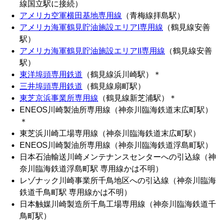
線国立駅に接続）
アメリカ空軍横田基地専用線
（青梅線拝島駅）
アメリカ海軍鶴見貯油施設エリアI専用線
（鶴見線安善
駅）
アメリカ海軍鶴見貯油施設エリアII専用線
（鶴見線安善
駅）
東洋埠頭専用鉄道
（鶴見線浜川崎駅）＊
三井埠頭専用鉄道
（鶴見線扇町駅）
東芝京浜事業所専用線
（鶴見線新芝浦駅）＊
ENEOS川崎製油所専用線（神奈川臨海鉄道末広町駅）
＊
東芝浜川崎工場専用線（神奈川臨海鉄道末広町駅）
ENEOS川崎製油所専用線（神奈川臨海鉄道浮島町駅）
日本石油輸送川崎メンテナンスセンターへの引込線（神
奈川臨海鉄道浮島町駅 専用線かは不明）
レゾナック川崎事業所千鳥地区への引込線（神奈川臨海
鉄道千鳥町駅 専用線かは不明）
日本触媒川崎製造所千鳥工場専用線（神奈川臨海鉄道千
鳥町駅）