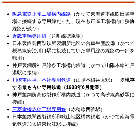
阪急電鉄正雀工場構内線路
（かつて東海道本線吹田操車
場に接続する専用線だった、現在も正雀工場構内に狭軌
線路が残存）
近畿車輛専用線
（片町線徳庵駅）
日本製鉄関西製鉄所製鋼所地区の台車生産設備（かつて
桜島線安治川口駅に接続していた専用線の線路の一部を
転用）
神戸製鋼所神戸線条工場構内鉄道（かつて山陽本線神戸
港駅に接続）
川崎車両神戸本社専用鉄道
（山陽本線兵庫駅）
※現存
する最も古い専用鉄道（1908年6月開業）
神戸製鋼所高砂製作所構内鉄道（かつて高砂線高砂駅に
接続）
三菱電機赤穂工場専用線
（赤穂線西浜駅）
日本製鉄関西製鉄所和歌山地区構内鉄道（かつて南海電
気鉄道加太線東松江駅に接続）