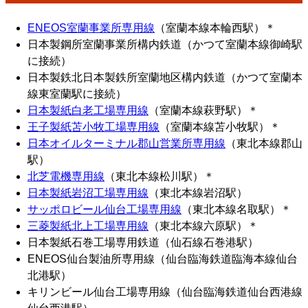
ENEOS室蘭事業所専用線
（室蘭本線本輪西駅）＊
日本製鋼所室蘭事業所構内鉄道（かつて室蘭本線御崎駅
に接続）
日本製鉄北日本製鉄所室蘭地区構内鉄道（かつて室蘭本
線東室蘭駅に接続）
日本製紙白老工場専用線
（室蘭本線萩野駅）＊
王子製紙苫小牧工場専用線
（室蘭本線苫小牧駅）＊
日本オイルターミナル郡山営業所専用線
（東北本線郡山
駅）
北芝電機専用線
（東北本線松川駅）＊
日本製紙岩沼工場専用線
（東北本線岩沼駅）
サッポロビール仙台工場専用線
（東北本線名取駅）＊
三菱製紙北上工場専用線
（東北本線六原駅）＊
日本製紙石巻工場専用鉄道（仙石線石巻港駅）
ENEOS仙台製油所専用線（仙台臨海鉄道臨海本線仙台
北港駅）
キリンビール仙台工場専用線（仙台臨海鉄道仙台西港線