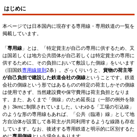
はじめに
本ページでは日本国内に現存する専用線・専用鉄道の一覧を
掲載しています。
「
専用線
」とは、「特定貨主が自己の専用に供するため、又
は国若しくは地方公共団体が自己若しくは特定貨主の専用に
供するために、その負担において敷設した側線」をいいます
（旧国鉄
専用線規則
2条）。ざっくりいうと、
貨物の荷主等
が自己負担で建設した鉄道会社の側線
ということです。鉄道
会社の側線という形ではあるものの特定の荷主しかその側線
は使用できず、当然建設費や保守費用は荷主負担となりま
す。また、あくまで「側線」のため延長は（一部の例外を除
き）3kmに制限されていました。いわゆる「工場の引込線」
のような形の専用線もあれば、「公共（臨港）線」として地
方自治体が設置して各荷主が共同利用するような線路も存在
しています。なお、後述する専用鉄道と明示的に区別するた
めに
専用側線
という場合もあります。