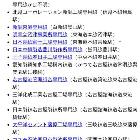
専用線かは不明）
北越コーポレーション新潟工場専用線（信越本線焼島
駅）
新潟東港専用線
（白新線黒山駅）
明電舎沼津事業所専用線
（東海道本線沼津駅）
日本製紙富士工場専用線
（東海道本線吉原駅）＊
日本車輌製造豊川製作所専用線
（飯田線豊川駅）
王子製紙春日井工場専用線
（中央本線春日井駅）
愛知製鋼知多工場構内鉄道（かつて名古屋鉄道常滑線聚
楽園駅に接続）
名古屋港管理組合専用線
（名古屋鉄道築港線東名古屋港
駅）
三洋化成工業名古屋工場専用線（名古屋臨海鉄道東港
駅）
日本製鉄名古屋製鉄所専用線（名古屋臨海鉄道名古屋南
貨物駅）
太平洋セメント藤原工場専用線
（三岐鉄道三岐線東藤原
駅）
コスモ石油四日市製油所専用線
（関西本線四日市駅）