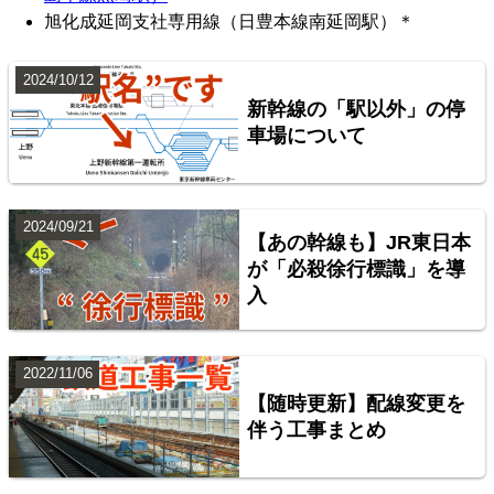
旭化成延岡支社専用線（日豊本線南延岡駅）＊
2024/10/12
新幹線の「駅以外」の停
車場について
2024/09/21
【あの幹線も】JR東日本
が「必殺徐行標識」を導
入
2022/11/06
【随時更新】配線変更を
伴う工事まとめ