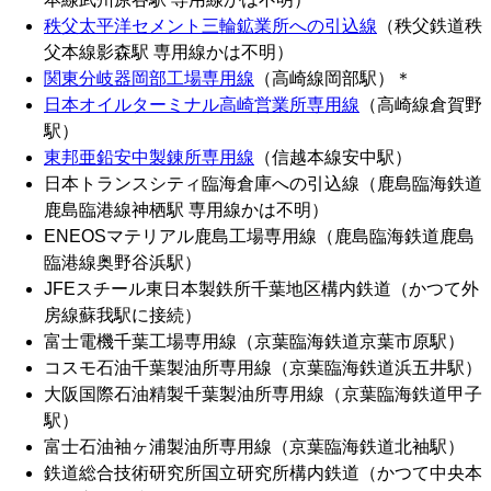
秩父太平洋セメント三輪鉱業所への引込線
（秩父鉄道秩
父本線影森駅 専用線かは不明）
関東分岐器岡部工場専用線
（高崎線岡部駅）＊
日本オイルターミナル高崎営業所専用線
（高崎線倉賀野
駅）
東邦亜鉛安中製錬所専用線
（信越本線安中駅）
日本トランスシティ臨海倉庫への引込線（鹿島臨海鉄道
鹿島臨港線神栖駅 専用線かは不明）
ENEOSマテリアル鹿島工場専用線（鹿島臨海鉄道鹿島
臨港線奥野谷浜駅）
JFEスチール東日本製鉄所千葉地区構内鉄道（かつて外
房線蘇我駅に接続）
富士電機千葉工場専用線（京葉臨海鉄道京葉市原駅）
コスモ石油千葉製油所専用線（京葉臨海鉄道浜五井駅）
大阪国際石油精製千葉製油所専用線（京葉臨海鉄道甲子
駅）
富士石油袖ヶ浦製油所専用線（京葉臨海鉄道北袖駅）
鉄道総合技術研究所国立研究所構内鉄道（かつて中央本