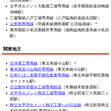
仙台西港駅）
太平洋セメント大船渡工場専用線（岩手開発鉄道赤崎線
赤崎駅）
三菱製紙八戸工場専用線（八戸臨海鉄道線北沼駅）
山形県専用線
（羽越本線酒田港駅 公共臨港線）＊
東邦亜鉛小名浜製錬所専用線（福島臨海鉄道本線小名浜
駅）
関東地方
古河電工専用線
（東北本線小山駅）＊
東光高岳小山地区専用線
（東北本線小山駅）
日本たばこ産業宇都宮倉庫専用線
（東北本線宇都宮貨物
ターミナル駅）
日立製作所国分工場専用鉄道
（常磐線常陸多賀駅）
太平洋セメント熊谷工場専用線
（秩父鉄道三ケ尻線三ヶ
尻駅）
秩父太平洋セメント秩父工場への引込線
（秩父鉄道秩父
本線武州原谷駅 専用線かは不明）