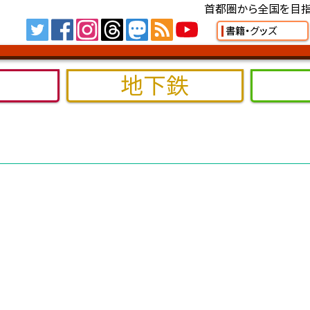
首都圏から全国を目指
Tw
FB
IG
TH
MS
RSS
YT
書籍・グッズ
地下鉄