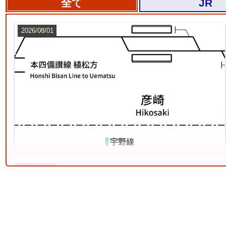
全て
JR
2026/08/01
東海道本線（米原～神戸）
7
宇野線
2026/07/12
常磐線（上野～いわき）