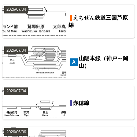
2026/07/04
東武鉄道伊勢崎線
東武鉄道配線略図1975
えちぜん鉄道三国芦原
線
楽天市場
書泉
メロンブックス
BOOTH
10
2026/07/04
山陽本線（神戸～岡
山）
2026/07/04
西武鉄道池袋線
赤穂線
配線略図で辿るスジ屋の苦労
楽天市場
書泉
BOOTH
2026/06/06