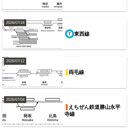
8
2026/07/18
東西線
阪急電鉄・阪神電気鉄道配線略図1975
2026/07/12
山手線
楽天市場
書泉
メロンブックス
BOOTH
両毛線
9
2026/07/04
えちぜん鉄道勝山永平
寺線