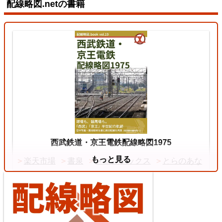
配線略図.netの書籍
東北本線（東京～黒磯）
3
両毛線
2026/07/11
中央本線（東京～塩尻）
西武鉄道・京王電鉄配線略図1975
もっと見る
楽天市場
書泉
メロンブックス
とらのあな
4
【待望の複線化】成田空港機能強化で京成成田スカ
イアクセス・JRの配線はどう変わる？