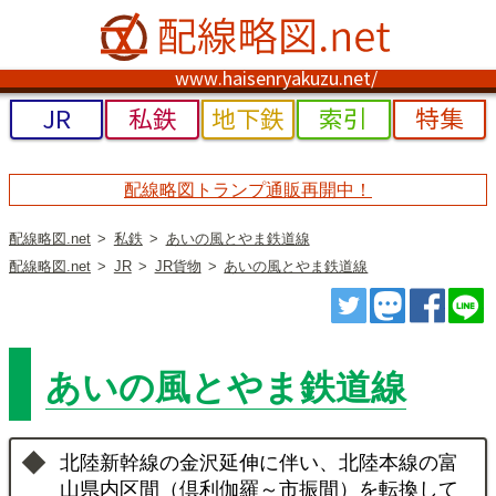
www.haisenryakuzu.net/
JR
私鉄
地下鉄
索引
特集
配線略図トランプ通販再開中！
配線略図.net
私鉄
あいの風とやま鉄道線
配線略図.net
JR
JR貨物
あいの風とやま鉄道線
ツイート
トゥート
シェ
あいの風とやま鉄道線
北陸新幹線の金沢延伸に伴い、北陸本線の富
山県内区間（倶利伽羅～市振間）を転換して