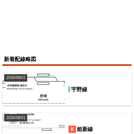
配線略図で辿る未成線
えちぜん鉄道三国芦原線
楽天市場
書泉
メロンブックス
とらのあな
BOOTH
2026/07/04
総武本線
新着配線略図
7
2026/08/01
宇野線
山陽本線（神戸～岡山）
鹿島・衣浦・水島臨海鉄道配線略図
楽天市場
書泉
BOOTH
2026/08/01
常磐線（上野～いわき）
姫新線