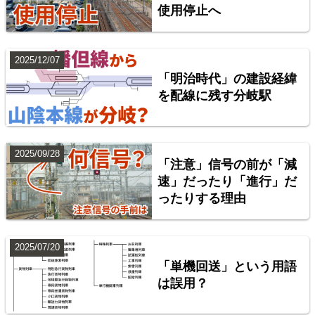
使用停止へ
2025/12/07
「明治時代」の建設経緯
を配線に残す分岐駅
2025/09/28
「注意」信号の前が「減
配線略図で辿る首都圏の回送列車2 特急型車両編
速」だったり「進行」だ
ったりする理由
楽天市場
書泉
BOOTH
2025/07/20
「単機回送」という用語
は誤用？