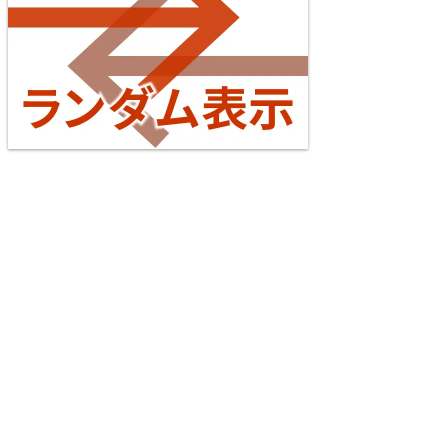
2026/07/04
東海道本線（米原～神戸）
台湾全島配線略図2025 臺灣鐵路公司・臺灣高鐵・阿
5
里山森林鐵路
楽天市場
書泉
メロンブックス
とらのあな
台灣虎之穴網路商店
BOOTH
えちぜん鉄道勝山永平寺線
2026/07/04
横浜線
6