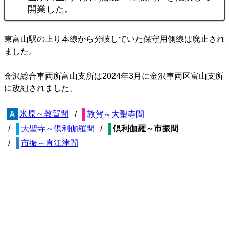
開業した。
東富山駅の上り本線から分岐していた保守用側線は廃止され
ました。
金沢総合車両所富山支所は2024年3月に金沢車両区富山支所
に改組されました。
米原～敦賀間
敦賀～大聖寺間
大聖寺～倶利伽羅間
倶利伽羅～市振間
市振～直江津間