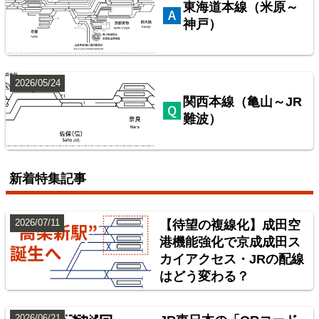
東海道本線（米原～
神戸）
2026/05/24
関西本線（亀山～JR
難波）
配線略図で辿る首都圏の保線基地
楽天市場
書泉
BOOTH
新着特集記事
2026/07/11
【待望の複線化】成田空
港機能強化で京成成田ス
カイアクセス・JRの配線
はどう変わる？
2026/06/21