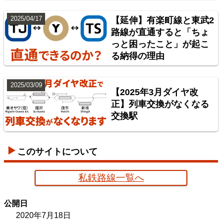
2025/04/17
【延伸】有楽町線と東武2
路線が直通すると「ちょ
っと困ったこと」が起こ
神奈川臨海鉄道配線略図 増補版
る納得の理由
楽天市場
書泉
BOOTH
2025/03/09
【2025年3月ダイヤ改
正】列車交換がなくなる
交換駅
このサイトについて
私鉄路線一覧へ
京葉臨海鉄道配線略図
公開日
楽天市場
書泉
メロンブックス
BOOTH
2020年7月18日