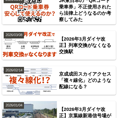
JR東日本の「QRコード
乗車券」不正使用された
ら法律上どうなるのか考
東北地方臨海鉄道配線略図 福島・仙台・秋田・八戸
察してみた
臨海鉄道
楽天市場
書泉
BOOTH
2026/03/08
【2026年3月ダイヤ改
正】列車交換がなくなる
交換駅
2026/02/14
京成成田スカイアクセス
「複々線化」どのような
配線になる？
台湾全島配線略図 臺灣鐵路管理局・臺灣高鐵・阿里
山森林鐵路
2026/01/04
【2026年3月ダイヤ改
楽天市場
書泉
BOOTH
正】京葉線新港信号場が