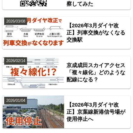
察してみた
臨海鉄道
楽天市場
書泉
BOOTH
2026/03/08
【2026年3月ダイヤ改
正】列車交換がなくなる
交換駅
2026/02/14
京成成田スカイアクセス
「複々線化」どのような
配線になる？
台湾全島配線略図 臺灣鐵路管理局・臺灣高鐵・阿里
山森林鐵路
2026/01/04
【2026年3月ダイヤ改
楽天市場
書泉
BOOTH
正】京葉線新港信号場が
使用停止へ