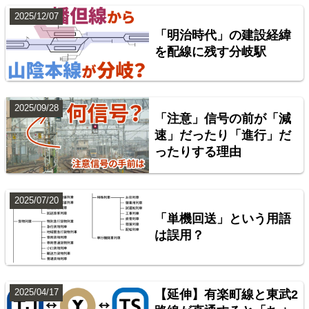
2025/12/07
「明治時代」の建設経緯
を配線に残す分岐駅
2025/09/28
「注意」信号の前が「減
配線略図で辿る首都圏の回送列車2 特急型車両編
速」だったり「進行」だ
ったりする理由
楽天市場
書泉
BOOTH
2025/07/20
「単機回送」という用語
は誤用？
2025/04/17
【延伸】有楽町線と東武2