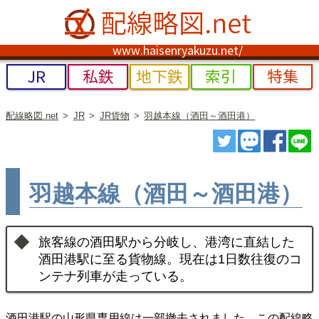
www.haisenryakuzu.net/
JR
私鉄
地下鉄
索引
特集
配線略図.net
JR
JR貨物
羽越本線（酒田～酒田港）
ツイート
トゥート
シェ
羽越本線（酒田～酒田港）
旅客線の酒田駅から分岐し、港湾に直結した
酒田港駅に至る貨物線。現在は1日数往復のコ
ンテナ列車が走っている。
酒田港駅の山形県専用線は一部撤去されました。この配線略