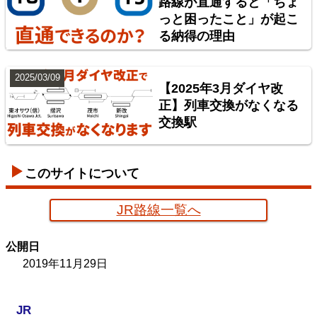
路線が直通すると「ちょ
っと困ったこと」が起こ
神奈川臨海鉄道配線略図 増補版
る納得の理由
楽天市場
書泉
BOOTH
2025/03/09
【2025年3月ダイヤ改
正】列車交換がなくなる
交換駅
このサイトについて
JR路線一覧へ
京葉臨海鉄道配線略図
公開日
楽天市場
書泉
メロンブックス
BOOTH
2019年11月29日
JR