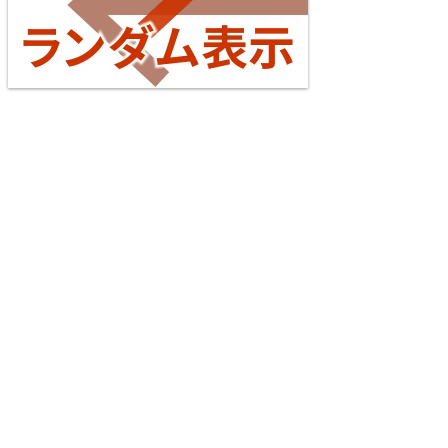
東海道本線（米原～神戸）
台湾全島配線略図2025 臺灣鐵路公司・臺灣高鐵・阿
5
里山森林鐵路
楽天市場
書泉
メロンブックス
とらのあな
台灣虎之穴網路商店
BOOTH
えちぜん鉄道勝山永平寺線
2026/07/04
横浜線
6
配線略図で辿る未成線
えちぜん鉄道三国芦原線