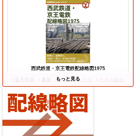
3
両毛線
2026/07/11
中央本線（東京～塩尻）
西武鉄道・京王電鉄配線略図1975
もっと見る
楽天市場
書泉
メロンブックス
とらのあな
4
【待望の複線化】成田空港機能強化で京成成田スカ
イアクセス・JRの配線はどう変わる？
2026/07/04