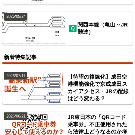
2026/05/24
関西本線（亀山～JR
難波）
配線略図で辿る首都圏の保線基地
楽天市場
書泉
BOOTH
新着特集記事
2026/07/11
【待望の複線化】成田空
港機能強化で京成成田ス
カイアクセス・JRの配線
はどう変わる？
2026/06/21
JR東日本の「QRコード
乗車券」不正使用された
ら法律上どうなるのか考
東北地方臨海鉄道配線略図 福島・仙台・秋田・八戸