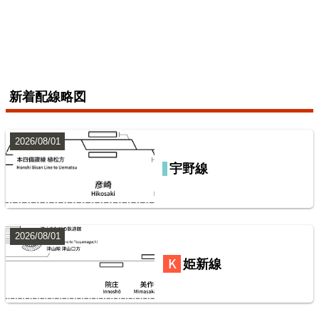
楽天市場
書泉
メロンブックス
とらのあな
BOOTH
2026/07/04
総武本線
新着配線略図
7
2026/08/01
宇野線
山陽本線（神戸～岡山）
鹿島・衣浦・水島臨海鉄道配線略図
楽天市場
書泉
BOOTH
2026/08/01
常磐線（上野～いわき）
姫新線
8