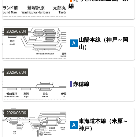
線
楽天市場
書泉
メロンブックス
BOOTH
10
2026/07/04
山陽本線（神戸～岡
山）
2026/07/04
西武鉄道池袋線
赤穂線
配線略図で辿るスジ屋の苦労
楽天市場
書泉
BOOTH
2026/06/06
東海道本線（米原～
神戸）