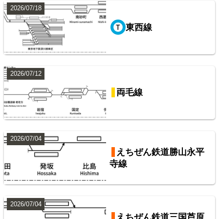
2026/07/18
東西線
阪急電鉄・阪神電気鉄道配線略図1975
2026/07/12
山手線
楽天市場
書泉
メロンブックス
BOOTH
両毛線
9
2026/07/04
えちぜん鉄道勝山永平
寺線
2026/07/04
東武鉄道伊勢崎線
東武鉄道配線略図1975
えちぜん鉄道三国芦原