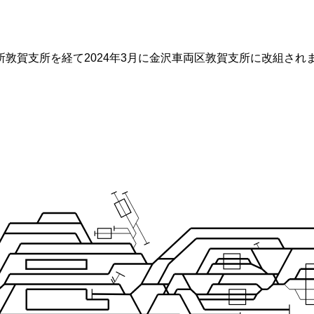
敦賀支所を経て2024年3月に金沢車両区敦賀支所に改組され