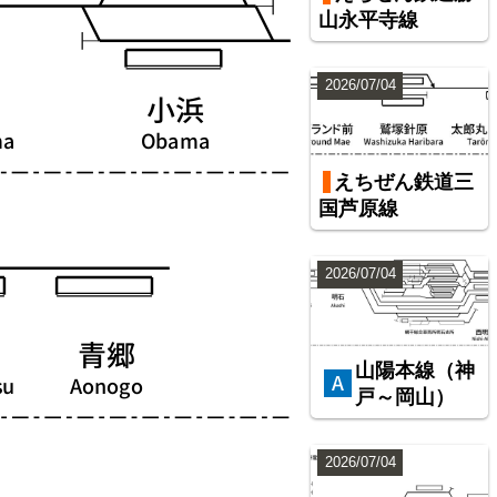
山永平寺線
2026/07/04
えちぜん鉄道三
国芦原線
2026/07/04
山陽本線（神
戸～岡山）
2026/07/04