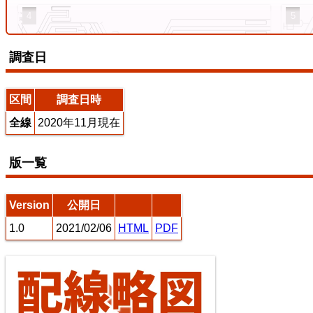
4
5
調査日
えちぜん鉄道三国芦原線
区間
調査日時
全線
2020年11月現在
東海道本線（米原～神戸）
版一覧
7
8
Version
公開日
1.0
2021/02/06
HTML
PDF