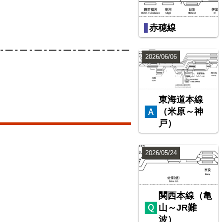
赤穂線
2026/06/06
東海道本線
（米原～神
戸）
2026/05/24
関西本線（亀
山～JR難
波）