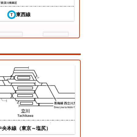
東西線
ちぜん鉄道勝山永平寺線
中央本線（東京～塩尻）