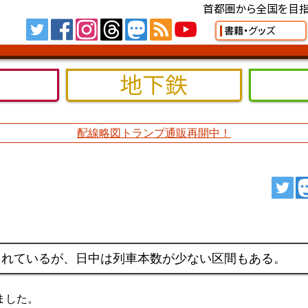
首都圏から全国を目指
Tw
FB
IG
TH
MS
RSS
YT
書籍・グッズ
地下鉄
配線略図トランプ通販再開中！
ツ
されているが、日中は列車本数が少ない区間もある。
ました。