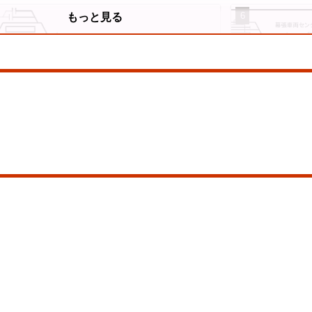
6
もっと見る
山陽本線（神戸～岡山）
横浜線
9