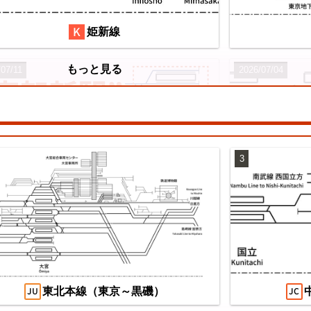
姫新線
もっと見る
/07/11
2026/07/04
3
望の複線化】成田空港機能強化で京成成田
え
カイアクセス・JRの配線はどう変わる？
/07/04
東北本線（東京～黒磯）