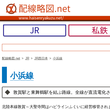
www.haisenryakuzu.net/
JR
私鉄
配線略図.net
JR
JR西日本
小浜線
小浜線
敦賀駅と東舞鶴駅を結ぶ路線。全線が直流電化
北陸本線敦賀～大聖寺間はハピラインふくいに経営移管され