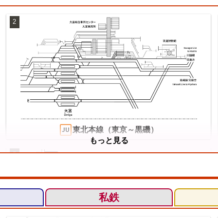
2
東北本線（東京～黒磯）
もっと見る
5
私鉄