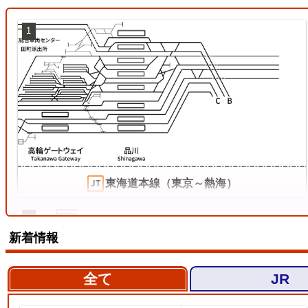
1
東海道本線（東京～熱海）
4
新着情報
全て
JR