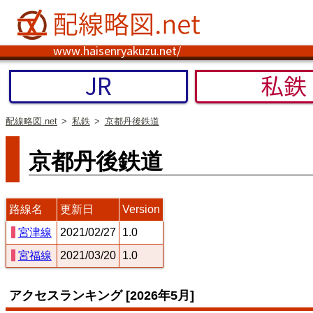
www.haisenryakuzu.net/
JR
私鉄
配線略図.net
私鉄
京都丹後鉄道
京都丹後鉄道
路線名
更新日
Version
宮津線
2021/02/27
1.0
宮福線
2021/03/20
1.0
アクセスランキング [2026年5月]