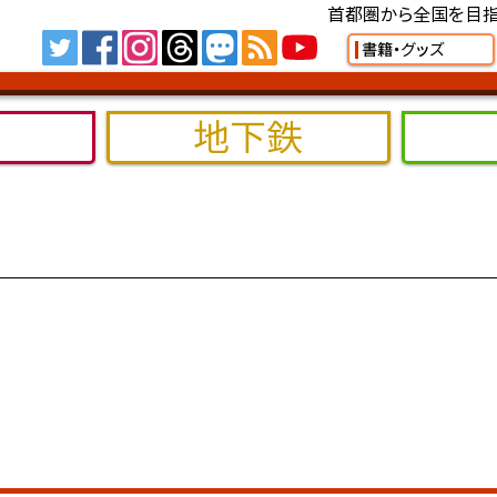
首都圏から全国を目指
Tw
FB
IG
TH
MS
RSS
YT
書籍・グッズ
地下鉄