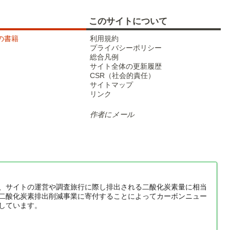
東北新幹線
このサイトについて
18
tの書籍
利用規約
プライバシーポリシー
総合凡例
サイト全体の更新履歴
CSR（社会的責任）
サイトマップ
リンク
作者にメール
京王電鉄京王線
、サイトの運営や調査旅行に際し排出される二酸化炭素量に相当
二酸化炭素排出削減事業に寄付することによってカーボンニュー
しています。