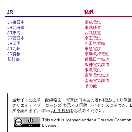
阪和線
JR
私鉄
16
JR東日本
京成電鉄
JR北海道
東武鉄道
JR東海
西武鉄道
JR西日本
京王電鉄
JR四国
小田急電鉄
JR九州
東急電鉄
JR貨物
京浜急行電鉄
新幹線
近畿日本鉄道
阪神電気鉄道
阪急電鉄
京阪電気鉄道
南海電気鉄道
関西本線（亀山～JR難波）
その他
当サイトの文章・配線略図・写真は日本国の著作権法により保護
19
クリエイティブ・コモンズ 表示 4.0 国際 ライセンス
に基づき、
変を認めます。詳細は
利用規約
をお読みください。
This work is licensed under a
Creative Commons A
License
.