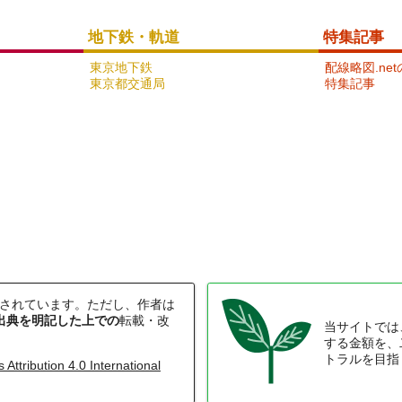
京浜急行電鉄本線
地下鉄・軌道
特集記事
17
東京地下鉄
配線略図.ne
東京都交通局
特集記事
東海道新幹線
されています。ただし、作者は
20
出典を明記した上での
転載・改
当サイトでは
する金額を、
トラルを目指
ttribution 4.0 International