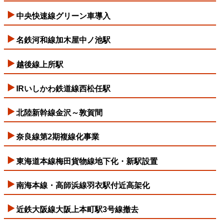
中央快速線グリーン車導入
名鉄河和線加木屋中ノ池駅
越後線上所駅
IRいしかわ鉄道線西松任駅
北陸新幹線金沢～敦賀間
奈良線第2期複線化事業
東海道本線梅田貨物線地下化・新駅設置
南海本線・高師浜線羽衣駅付近高架化
近鉄大阪線大阪上本町駅3号線撤去