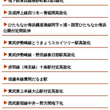
地下鉄東西線南砂町駅2面3線化
京成押上線四ツ木～青砥間高架化
ひたちなか海浜鐡道湊線阿字ヶ浦～国営ひたちなか海浜
公園付近間延伸
東武伊勢崎線とうきょうスカイツリー駅高架化
東武伊勢崎線・野田線春日部駅高架化
赤羽線（埼京線）十条駅付近高架化
信越本線豊岡だるま駅
東武東上本線大山駅付近高架化
西武新宿線中井～野方間地下化