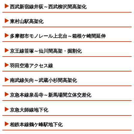
西武新宿線井荻～西武柳沢間高架化
東村山駅高架化
多摩都市モノレール上北台～箱根ケ崎間延伸
京王線笹塚～仙川間高架・掘割化
羽田空港アクセス線
南武線矢向～武蔵小杉間高架化
京急本線泉岳寺～新馬場間立体交差化
京急大師線地下化
相鉄本線鶴ケ峰駅地下化