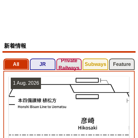
新着情報
Private
All
JR
Subways
Feature
Railways
1 Aug. 2026