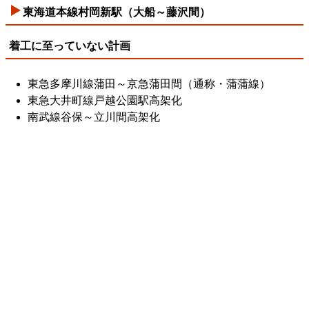
東海道本線村岡新駅（大船～藤沢間）
着工に至っていない計画
東急多摩川線蒲田～京急蒲田間（通称・蒲蒲線）
東急大井町線戸越公園駅高架化
南武線谷保～立川間高架化