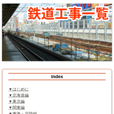
Index
はじめに
北海道編
東北編
関東編
東海・北陸編