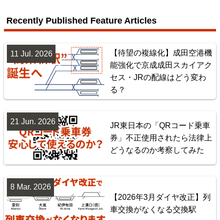
Chuō Line (Tōkyō - Shiojiri)
Recently Published Feature Articles
4
【待望の複線化】成田空港機
11 Jul. 2026
能強化で京成成田スカイアク
セス・JRの配線はどう変わ
る？
21 Jun. 2026
JR東日本の「QRコード乗車
Tōkaidō Line (Maibara - Kōbe)
券」不正使用されたら法律上
どうなるのか考察してみた
5
8 Mar. 2026
【2026年3月ダイヤ改正】列
車交換がなくなる交換駅