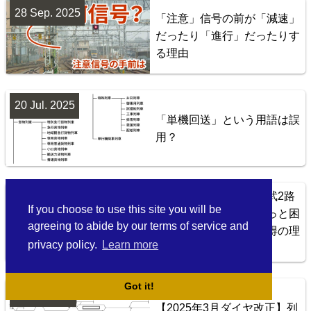
28 Sep. 2025
「注意」信号の前が「減速」
だったり「進行」だったりす
る理由
20 Jul. 2025
Jōban Line (Ueno - Iwaki)
「単機回送」という用語は誤
用？
8
【延伸】有楽町線と東武2路
17 Apr. 2025
If you choose to use this site you will be
線が直通すると「ちょっと困
agreeing to abide by our terms of service and
ったこと」が起こる納得の理
privacy policy.
Learn more
由
Got it!
Yamanote Line
9 Mar. 2025
【2025年3月ダイヤ改正】列