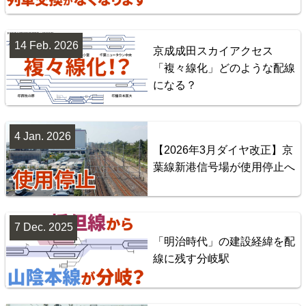
14 Feb. 2026
京成成田スカイアクセス
Yokohama Line
「複々線化」どのような配線
になる？
6
4 Jan. 2026
【2026年3月ダイヤ改正】京
葉線新港信号場が使用停止へ
7 Dec. 2025
Sōbu Line
「明治時代」の建設経緯を配
線に残す分岐駅
7