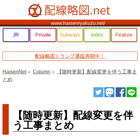
www.haisenryakuzu.net/
JR
Private
Subways
Index
Feature
配線略図トランプ通販再開中！
HaisenNet
Column
【随時更新】配線変更を伴う工事ま
とめ
ツイート
トゥート
シェ
【随時更新】配線変更を伴
う工事まとめ