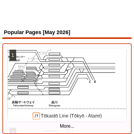
San-yō Line (Kobe - Okayama)
Popular Pages [May 2026]
1
Tōkaidō Line (Tōkyō - Atami)
More...
2