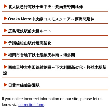
北大阪急行電鉄千里中央～箕面萱野間延伸
Osaka Metro中央線コスモスクエア～夢洲間延伸
広島電鉄駅前大橋ルート
予讃線松山駅付近高架化
福岡市営地下鉄七隈線天神南～博多間
西鉄天神大牟田線雑餉隈～下大利間高架化・桜並木駅新
設
日豊本線仙巌園駅
If you notice incorrect information on our site, please let us
know via
correction form
.