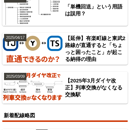
6
「単機回送」という用語
は誤用？
2025/04/17
【延伸】有楽町線と東武2
路線が直通すると「ちょ
っと困ったこと」が起こ
る納得の理由
総武本線
7
2025/03/09
【2025年3月ダイヤ改
正】列車交換がなくなる
交換駅
新着配線略図