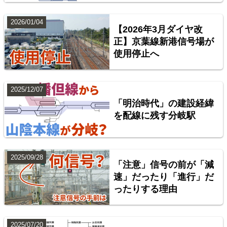
2026/01/04
【2026年3月ダイヤ改
正】京葉線新港信号場が
使用停止へ
東海道本線（米原～神戸）
2025/12/07
5
「明治時代」の建設経緯
を配線に残す分岐駅
2025/09/28
「注意」信号の前が「減
速」だったり「進行」だ
ったりする理由
横浜線
2025/07/20