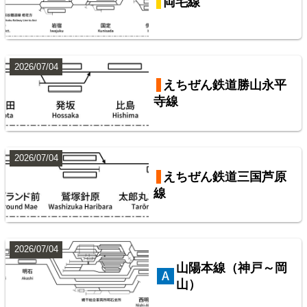
両毛線
東武鉄道伊勢崎線
2026/07/04
えちぜん鉄道勝山永平
寺線
10
2026/07/04
えちぜん鉄道三国芦原
線
西武鉄道池袋線
2026/07/04
山陽本線（神戸～岡
山）