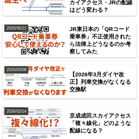
カイアクセス・JRの配線
はどう変わる？
東北本線（東京～黒磯）
2026/06/21
JR東日本の「QRコード
3
乗車券」不正使用された
ら法律上どうなるのか考
察してみた
2026/03/08
【2026年3月ダイヤ改
正】列車交換がなくなる
交換駅
中央本線（東京～塩尻）
2026/02/14
京成成田スカイアクセス
4
「複々線化」どのような
配線になる？