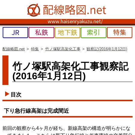
www.haisenryakuzu.net/
JR
私鉄
地下鉄
索引
特集
配線略図.net
特集
竹ノ塚駅高架化工事
観察記(2016年1月12日)
竹ノ塚駅高架化工事観察記
(2016年1月12日)
目次
下り急行線高架は完成間近
前回の観察から4ヶ月が経ち、新線高架の構造が明らかにな