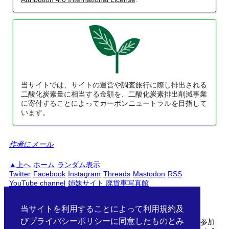
当サイトでは、サイトの運営や調査旅行に際し排出される
二酸化炭素量に相当する金額を、二酸化炭素排出削減事業
に寄付することによってカーボンニュートラルを目指して
います。
作者にメール
上へ
ホーム
ランダム表示
Twitter
Facebook
Instagram
Threads
Mastodon
RSS
YouTube channel
姉妹サイト 廃貨車写真館
PC
スマートフォン
日本語
English
当サイトを利用することによって利用規約及
びプライバシーポリシーに同意したものとみ
当サイトははAmazonアソシエイト・楽天アフィリエイトに参加