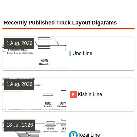
4 Jul. 2026
Recently Published Track Layout Digarams
Sōbu Line
1 Aug. 2026
7
Uno Line
鹿島・衣浦・水島臨海鉄道配線略図
San-yō Line (Kobe - Okayama)
楽天市場
書泉
BOOTH
1 Aug. 2026
Kishin Line
Jōban Line (Ueno - Iwaki)
18 Jul. 2026
8
Tozai Line