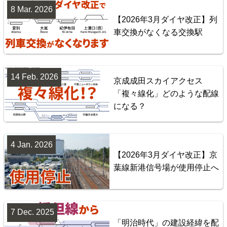
8 Mar. 2026
【2026年3月ダイヤ改正】列
車交換がなくなる交換駅
14 Feb. 2026
京成成田スカイアクセス
「複々線化」どのような配線
になる？
台湾全島配線略図 臺灣鐵路管理局・臺灣高鐵・阿里
山森林鐵路
4 Jan. 2026
【2026年3月ダイヤ改正】京
楽天市場
書泉
BOOTH
葉線新港信号場が使用停止へ
7 Dec. 2025
「明治時代」の建設経緯を配