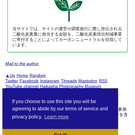
当サイトでは、サイトの運営や調査旅行に際し排出される
二酸化炭素量に相当する金額を、二酸化炭素排出削減事業
に寄付することによってカーボンニュートラルを目指して
います。
Mail to the author
Up
Home
Random
Twitter
Facebook
Instagram
Threads
Mastodon
RSS
YouTube channel
Haikasha Photography Museum
PC
Smartphones
日本語
English
If you choose to use this site you will be
agreeing to abide by our terms of service and
当サイトははAmazonアソシエイト・楽天アフィリエイトに参加
しています。サイト中の商品リンクはアフィリエイトリンクを含
privacy policy.
Learn more
む場合がございます。
/documents/jr/east/kitakami/
Got it!