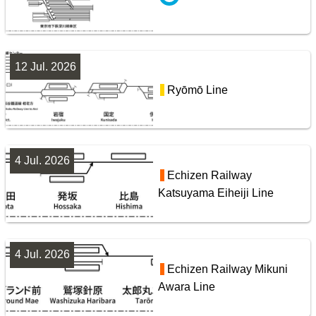
阪急電鉄・阪神電気鉄道配線略図1975
12 Jul. 2026
楽天市場
書泉
メロンブックス
BOOTH
Ryōmō Line
Yamanote Line
9
4 Jul. 2026
Echizen Railway
Katsuyama Eiheiji Line
4 Jul. 2026
東武鉄道配線略図1975
Echizen Railway Mikuni
Awara Line
楽天市場
書泉
メロンブックス
BOOTH
Tobu Railway Isesaki Line