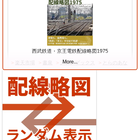
3
Ryōmō Line
11 Jul. 2026
西武鉄道・京王電鉄配線略図1975
More...
楽天市場
書泉
メロンブックス
とらのあな
Chuō Line (Tōkyō - Shiojiri)
4
【待望の複線化】成田空港機能強化で京成成田スカ
イアクセス・JRの配線はどう変わる？
4 Jul. 2026