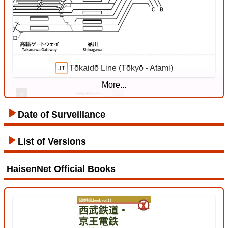
Kishin Line
18 Jul. 2026
Tōkaidō Line (Tōkyō - Atami)
More...
2
Date of Surveillance
Tozai Line
List of Versions
HaisenNet Official Books
12 Jul. 2026
Tōhoku Line (Tōkyō - Kuroiso)