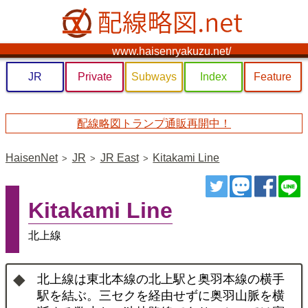
www.haisenryakuzu.net/
JR
Private
Subways
Index
Feature
配線略図トランプ通販再開中！
HaisenNet
JR
JR East
Kitakami Line
ツイート
トゥート
シェ
Kitakami Line
北上線
北上線は東北本線の北上駅と奥羽本線の横手
駅を結ぶ。三セクを経由せずに奥羽山脈を横