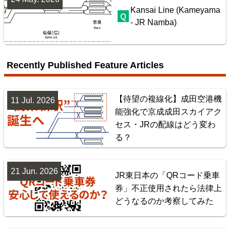
Kansai Line (Kameyama
- JR Namba)
配線略図で辿る首都圏の保線基地
楽天市場
書泉
BOOTH
Recently Published Feature Articles
【待望の複線化】成田空港機
11 Jul. 2026
能強化で京成成田スカイアク
セス・JRの配線はどう変わ
る？
21 Jun. 2026
JR東日本の「QRコード乗車
券」不正使用されたら法律上
東北地方臨海鉄道配線略図 福島・仙台・秋田・八戸
どうなるのか考察してみた
臨海鉄道
楽天市場
書泉
BOOTH