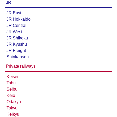
JR
JR East
JR Hokkaido
JR Central
JR West
JR Shikoku
JR Kyushu
JR Freight
Shinkansen
Private railways
Keisei
Tobu
Seibu
Keio
Odakyu
Tokyu
Keikyu