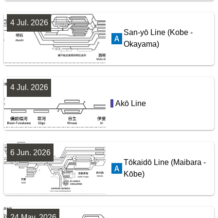
10
4 Jul. 2026
San-yō Line (Kobe -
Okayama)
4 Jul. 2026
Akō Line
配線略図で辿るスジ屋の苦労
Seibu Railway Ikebukuro Line
楽天市場
書泉
BOOTH
6 Jun. 2026
Tōkaidō Line (Maibara -
Kōbe)
24 May. 2026