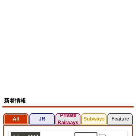
新着情報
Private
All
JR
Subways
Feature
Railways