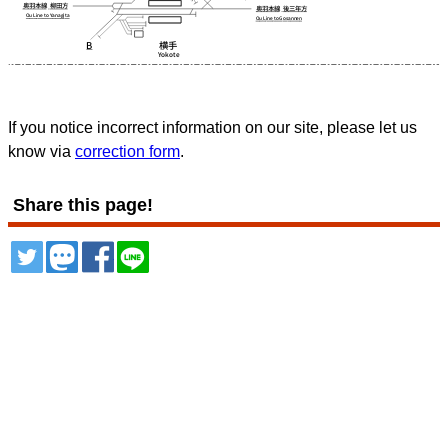
If you notice incorrect information on our site, please let us
know via
correction form
.
Share this page!
ツイート
トゥート
シェア
シェア