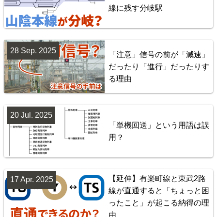
線に残す分岐駅
28 Sep. 2025
「注意」信号の前が「減速」
配線略図で辿る首都圏の回送列車2 特急型車両編
だったり「進行」だったりす
楽天市場
書泉
BOOTH
る理由
20 Jul. 2025
「単機回送」という用語は誤
用？
【延伸】有楽町線と東武2路
17 Apr. 2025
線が直通すると「ちょっと困
神奈川臨海鉄道配線略図 増補版
ったこと」が起こる納得の理
由