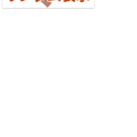
台湾全島配線略図2025 臺灣鐵路公司・臺灣高鐵・阿
Tōkaidō Line (Maibara - Kōbe)
里山森林鐵路
楽天市場
書泉
メロンブックス
とらのあな
5
台灣虎之穴網路商店
BOOTH
Echizen Railway Katsuyama Eiheiji Line
4 Jul. 2026
Yokohama Line
6
配線略図で辿る未成線
楽天市場
書泉
メロンブックス
とらのあな
BOOTH
Echizen Railway Mikuni Awara Line