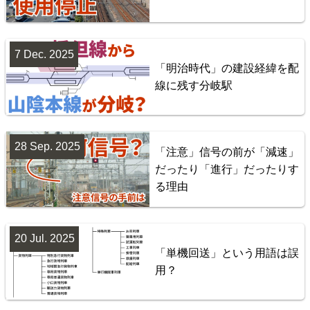
7 Dec. 2025
「明治時代」の建設経緯を配
線に残す分岐駅
28 Sep. 2025
「注意」信号の前が「減速」
配線略図で辿る首都圏の回送列車2 特急型車両編
だったり「進行」だったりす
楽天市場
書泉
BOOTH
る理由
20 Jul. 2025
「単機回送」という用語は誤
用？