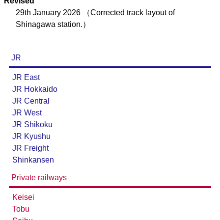
Revised
29th January 2026
（Corrected track layout of
Shinagawa station.）
JR
JR East
JR Hokkaido
JR Central
JR West
JR Shikoku
JR Kyushu
JR Freight
Shinkansen
Private railways
Keisei
Tobu