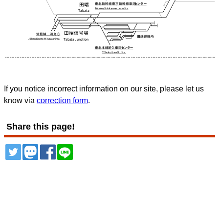
If you notice incorrect information on our site, please let us
know via
correction form
.
Share this page!
ツイート
トゥート
シェア
シェア