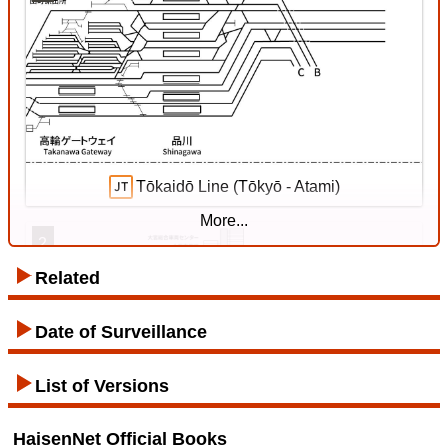
Kishin Line
18 Jul. 2026
Tōkaidō Line (Tōkyō - Atami)
More...
2
Related
Tozai Line
Date of Surveillance
List of Versions
12 Jul. 2026
HaisenNet Official Books
Tōhoku Line (Tōkyō - Kuroiso)