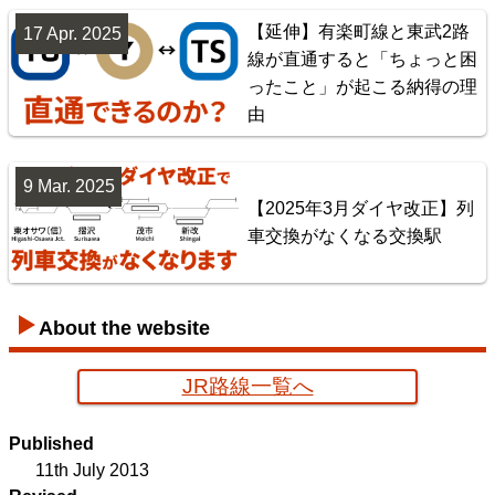
【延伸】有楽町線と東武2路
17 Apr. 2025
線が直通すると「ちょっと困
神奈川臨海鉄道配線略図 増補版
ったこと」が起こる納得の理
由
楽天市場
書泉
BOOTH
9 Mar. 2025
【2025年3月ダイヤ改正】列
車交換がなくなる交換駅
About the website
JR路線一覧へ
京葉臨海鉄道配線略図
Published
楽天市場
書泉
メロンブックス
BOOTH
11th July 2013