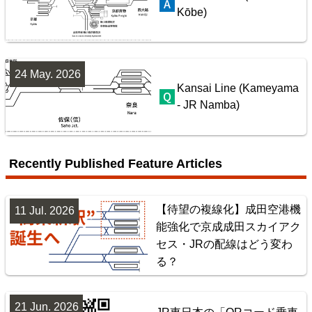
Kōbe)
24 May. 2026
Kansai Line (Kameyama
- JR Namba)
配線略図で辿る首都圏の保線基地
楽天市場
書泉
BOOTH
Recently Published Feature Articles
【待望の複線化】成田空港機
11 Jul. 2026
能強化で京成成田スカイアク
セス・JRの配線はどう変わ
る？
21 Jun. 2026