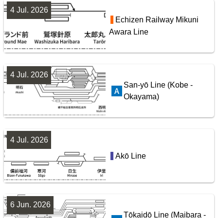
4 Jul. 2026
Tobu Railway Isesaki Line
東武鉄道配線略図1975
Echizen Railway Mikuni
Awara Line
楽天市場
書泉
メロンブックス
BOOTH
10
4 Jul. 2026
San-yō Line (Kobe -
Okayama)
4 Jul. 2026
Seibu Railway Ikebukuro Line
Akō Line
配線略図で辿るスジ屋の苦労
楽天市場
書泉
BOOTH
6 Jun. 2026
Tōkaidō Line (Maibara -