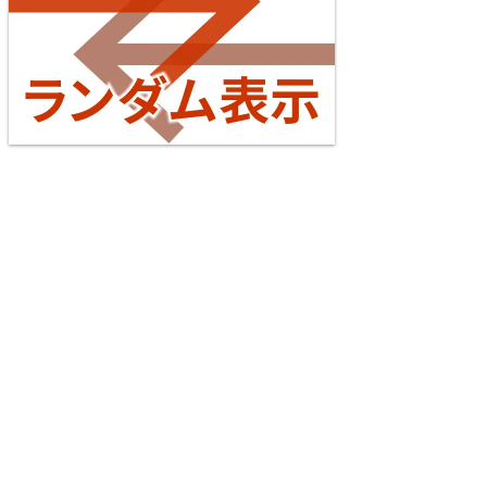
4 Jul. 2026
Tōkaidō Line (Maibara - Kōbe)
台湾全島配線略図2025 臺灣鐵路公司・臺灣高鐵・阿
5
里山森林鐵路
楽天市場
書泉
メロンブックス
とらのあな
台灣虎之穴網路商店
BOOTH
Echizen Railway Katsuyama Eiheiji Line
4 Jul. 2026
Yokohama Line
6