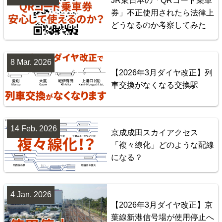
JR東日本の「QRコード乗車
券」不正使用されたら法律上
東北地方臨海鉄道配線略図 福島・仙台・秋田・八戸
どうなるのか考察してみた
臨海鉄道
楽天市場
書泉
BOOTH
8 Mar. 2026
【2026年3月ダイヤ改正】列
車交換がなくなる交換駅
14 Feb. 2026
京成成田スカイアクセス
「複々線化」どのような配線
になる？
台湾全島配線略図 臺灣鐵路管理局・臺灣高鐵・阿里
山森林鐵路
4 Jan. 2026
【2026年3月ダイヤ改正】京
楽天市場
書泉
BOOTH
葉線新港信号場が使用停止へ