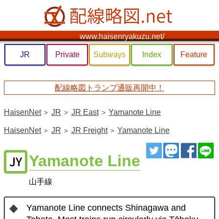
www.haisenryakuzu.net/
JR
Private
Subways
Index
Feature
配線略図トランプ通販再開中！
HaisenNet
JR
JR East
Yamanote Line
HaisenNet
JR
JR Freight
Yamanote Line
ツイート
トゥート
シェ
Yamanote Line
山手線
Yamanote Line connects Shinagawa and