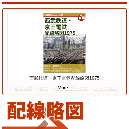
3
Ryōmō Line
11 Jul. 2026
Chuō Line (Tōkyō - Shiojiri)
西武鉄道・京王電鉄配線略図1975
More...
楽天市場
書泉
メロンブックス
とらのあな
4
【待望の複線化】成田空港機能強化で京成成田スカ
イアクセス・JRの配線はどう変わる？