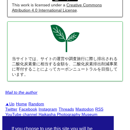
This work is licensed under a
Creative Commons
Attribution 4.0 International License
.
当サイトでは、サイトの運営や調査旅行に際し排出される
二酸化炭素量に相当する金額を、二酸化炭素排出削減事業
に寄付することによってカーボンニュートラルを目指して
います。
Mail to the author
Up
Home
Random
Twitter
Facebook
Instagram
Threads
Mastodon
RSS
YouTube channel
Haikasha Photography Museum
PC
Smartphones
日本語
English
If you choose to use this site you will be