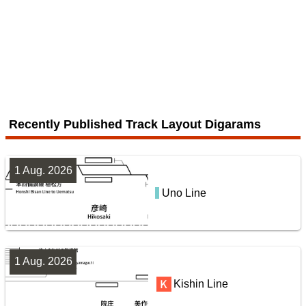
配線略図で辿る未成線
Echizen Railway Mikuni Awara Line
楽天市場
書泉
メロンブックス
とらのあな
BOOTH
4 Jul. 2026
Sōbu Line
Recently Published Track Layout Digarams
7
1 Aug. 2026
Uno Line
San-yō Line (Kobe - Okayama)
鹿島・衣浦・水島臨海鉄道配線略図
楽天市場
書泉
BOOTH
1 Aug. 2026
Jōban Line (Ueno - Iwaki)
Kishin Line