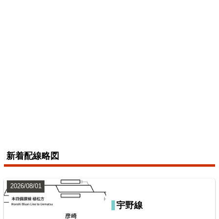
横浜線
6
配線略図で辿る未成線
えちぜん鉄道三国芦原線
楽天市場
書泉
メロンブックス
とらのあな
BOOTH
2026/07/04
総武本線
新着配線略図
7
2026/08/01
宇野線
山陽本線（神戸～岡山）