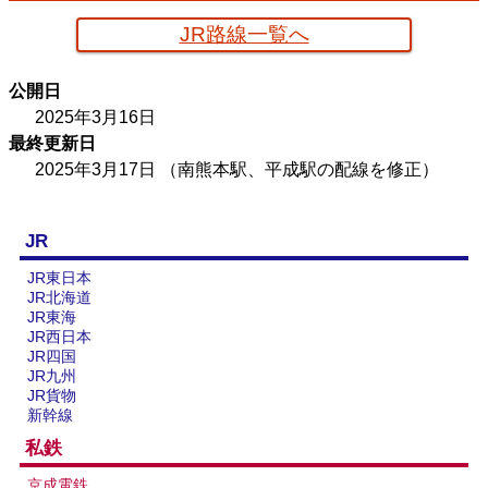
JR路線一覧へ
京葉臨海鉄道配線略図
公開日
楽天市場
書泉
メロンブックス
BOOTH
2025年3月16日
最終更新日
2025年3月17日
（南熊本駅、平成駅の配線を修正）
JR
JR東日本
JR北海道
JR東海
JR西日本
JR四国
JR九州
JR貨物
新幹線
私鉄
京成電鉄