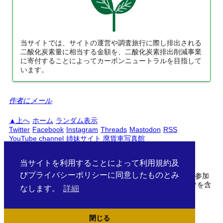
当サイトでは、サイトの運営や調査旅行に際し排出される
二酸化炭素量に相当する金額を、二酸化炭素排出削減事業
に寄付することによってカーボンニュートラルを目指して
います。
作者にメール
上へ
ホーム
ランダム表示
Twitter
Facebook
Instagram
Threads
Mastodon
RSS
YouTube channel
姉妹サイト 廃貨車写真館
PC
スマートフォン
日本語
English
当サイトを利用することによって利用規約及
びプライバシーポリシーに同意したものとみ
当サイトははAmazonアソシエイト・楽天アフィリエイトに参加
しています。サイト中の商品リンクはアフィリエイトリンクを含
なします。
詳細
む場合がございます。
/documents/jr/kyushu/hohi/
閉じる