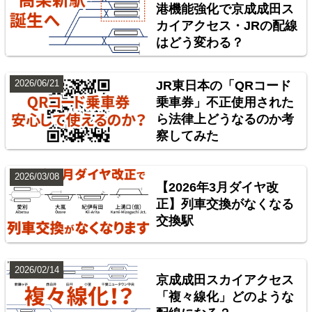
港機能強化で京成成田ス
カイアクセス・JRの配線
はどう変わる？
2026/06/21
JR東日本の「QRコード
乗車券」不正使用された
ら法律上どうなるのか考
東北地方臨海鉄道配線略図 福島・仙台・秋田・八戸
察してみた
臨海鉄道
楽天市場
書泉
BOOTH
2026/03/08
【2026年3月ダイヤ改
正】列車交換がなくなる
交換駅
2026/02/14
京成成田スカイアクセス
「複々線化」どのような