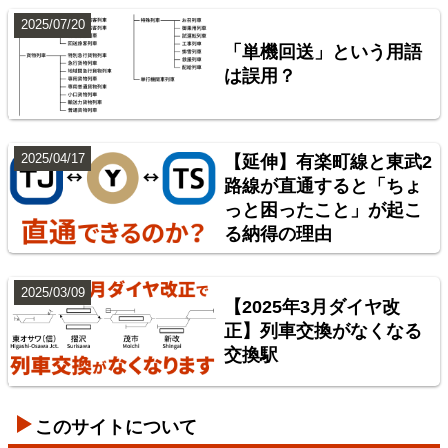
2025/07/20
「単機回送」という用語
は誤用？
2025/04/17
【延伸】有楽町線と東武2
路線が直通すると「ちょ
っと困ったこと」が起こ
神奈川臨海鉄道配線略図 増補版
る納得の理由
楽天市場
書泉
BOOTH
2025/03/09
【2025年3月ダイヤ改
正】列車交換がなくなる
交換駅
このサイトについて