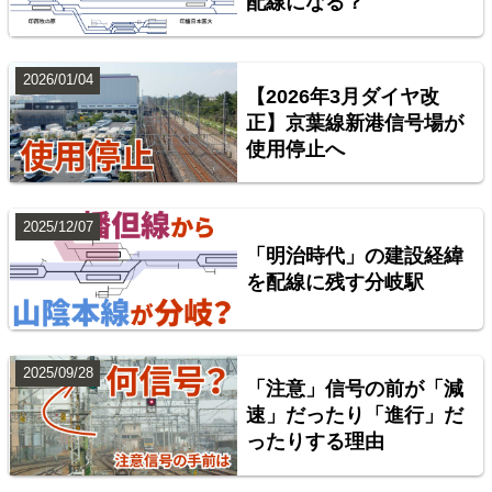
配線になる？
台湾全島配線略図 臺灣鐵路管理局・臺灣高鐵・阿里
山森林鐵路
2026/01/04
【2026年3月ダイヤ改
楽天市場
書泉
BOOTH
正】京葉線新港信号場が
使用停止へ
2025/12/07
「明治時代」の建設経緯
を配線に残す分岐駅
2025/09/28
「注意」信号の前が「減
配線略図で辿る首都圏の回送列車2 特急型車両編
速」だったり「進行」だ
ったりする理由
楽天市場
書泉
BOOTH