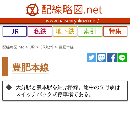
www.haisenryakuzu.net/
JR
私鉄
地下鉄
索引
特集
配線略図.net
JR
JR九州
豊肥本線
ツイート
トゥート
シェ
豊肥本線
大分駅と熊本駅を結ぶ路線。途中の立野駅は
スイッチバック式停車場である。