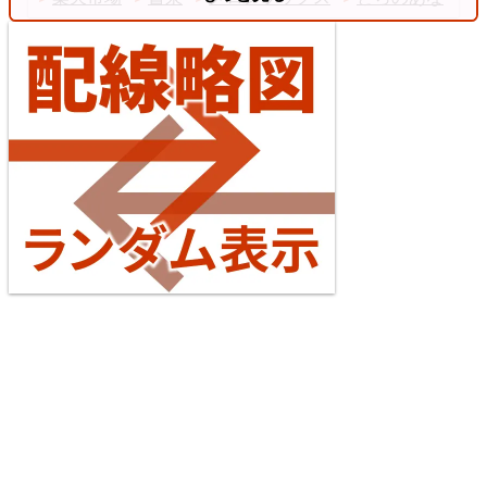
【待望の複線化】成田空港機能強化で京成成田スカ
イアクセス・JRの配線はどう変わる？
2026/07/04
東海道本線（米原～神戸）
台湾全島配線略図2025 臺灣鐵路公司・臺灣高鐵・阿
5
里山森林鐵路
楽天市場
書泉
メロンブックス
とらのあな
台灣虎之穴網路商店
BOOTH
えちぜん鉄道勝山永平寺線
2026/07/04