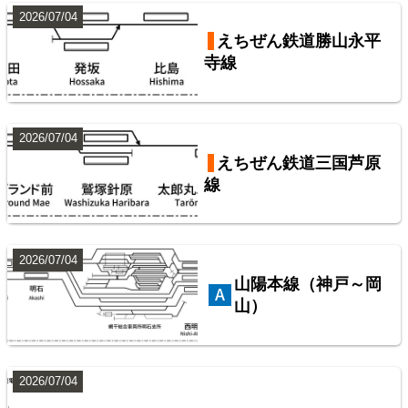
2026/07/04
えちぜん鉄道勝山永平
寺線
2026/07/04
東武鉄道伊勢崎線
東武鉄道配線略図1975
えちぜん鉄道三国芦原
線
楽天市場
書泉
メロンブックス
BOOTH
10
2026/07/04
山陽本線（神戸～岡
山）
2026/07/04
西武鉄道池袋線