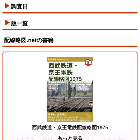
東西線
調査日
2026/07/12
版一覧
配線略図.netの書籍
東北本線（東京～黒磯）
3
両毛線
2026/07/11
中央本線（東京～塩尻）
西武鉄道・京王電鉄配線略図1975
もっと見る
楽天市場
書泉
メロンブックス
とらのあな
4