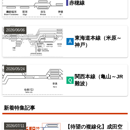
赤穂線
配線略図で辿るスジ屋の苦労
楽天市場
書泉
BOOTH
2026/06/06
東海道本線（米原～
神戸）
2026/05/24
関西本線（亀山～JR
難波）
配線略図で辿る首都圏の保線基地
楽天市場
書泉
BOOTH
新着特集記事
2026/07/11
【待望の複線化】成田空