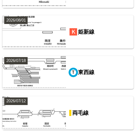
鹿島・衣浦・水島臨海鉄道配線略図
楽天市場
書泉
BOOTH
2026/08/01
常磐線（上野～いわき）
姫新線
8
2026/07/18
東西線
阪急電鉄・阪神電気鉄道配線略図1975
2026/07/12
山手線
楽天市場
書泉
メロンブックス
BOOTH
両毛線
9