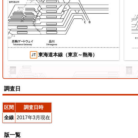
両毛線
【待
ス
2026/07/04
2026
東海道本線（東京～熱海）
4
5
調査日
えちぜん鉄道三国芦原線
区間
調査日時
全線
2017年3月現在
東海道本線（米原～神戸）
版一覧