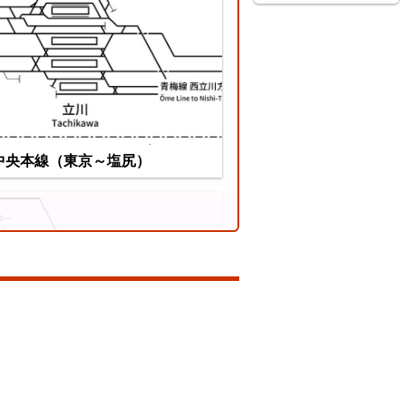
ちぜん鉄道勝山永平寺線
中央本線（東京～塩尻）
総武本線