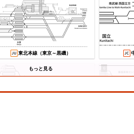
望の複線化】成田空港機能強化で京成成田
え
カイアクセス・JRの配線はどう変わる？
/07/04
東北本線（東京～黒磯）
6
もっと見る
山陽本線（神戸～岡山）
横浜線