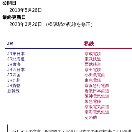
西武鉄道池袋線
公開日
2018年5月26日
最終更新日
13
14
2023年3月26日
（松阪駅の配線を修正）
JR
私鉄
JR東日本
京成電鉄
JR北海道
東武鉄道
JR東海
西武鉄道
JR西日本
京王電鉄
阪和線
JR四国
小田急電鉄
JR九州
東急電鉄
JR貨物
京浜急行電鉄
16
17
新幹線
近畿日本鉄道
阪神電気鉄道
阪急電鉄
京阪電気鉄道
南海電気鉄道
その他
当サイトの文章・配線略図・写真は日本国の著作権法により保護