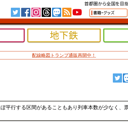
首都圏から全国を目指
Tw
FB
IG
TH
MS
RSS
YT
書籍・グッズ
地下鉄
配線略図トランプ通販再開中！
ツ
ほぼ平行する区間があることもあり列車本数が少なく、