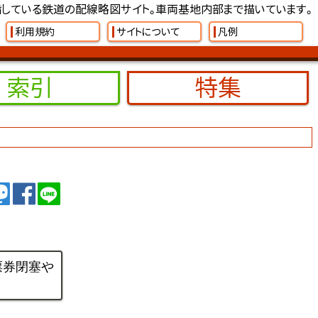
している鉄道の配線略図サイト。車両基地内部まで描いています。
利用規約
サイトについて
凡例
索引
特集
イート
トゥート
シェア
シェア
票券閉塞や