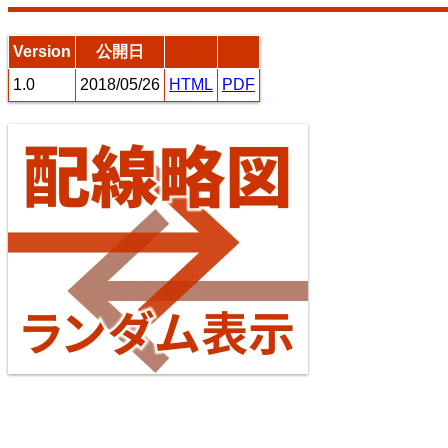
7
8
Version
公開日
1.0
2018/05/26
HTML
PDF
常磐線（上野～いわき）
10
11