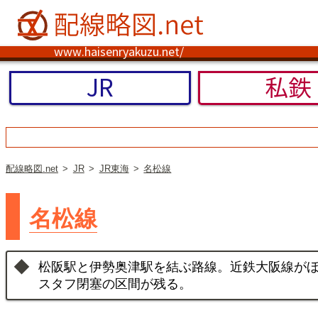
www.haisenryakuzu.net/
JR
私鉄
配線略図.net
JR
JR東海
名松線
名松線
松阪駅と伊勢奥津駅を結ぶ路線。近鉄大阪線が
スタフ閉塞の区間が残る。