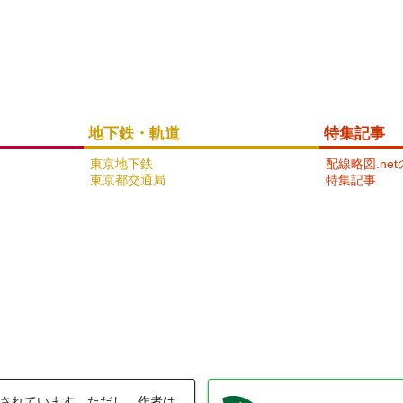
小田急電鉄小田原線
15
地下鉄・軌道
特集記事
東京地下鉄
配線略図.ne
東京都交通局
特集記事
京浜急行電鉄本線
18
されています。ただし、作者は