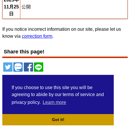
11月25
公開
日
If you notice incorrect information on our site, please let us
know via
correction form
.
Share this page!
ツイート
トゥート
シェア
シェア
If you choose to use this site you will be
agreeing to abide by our terms of service and
privacy policy.
Learn more
Got it!