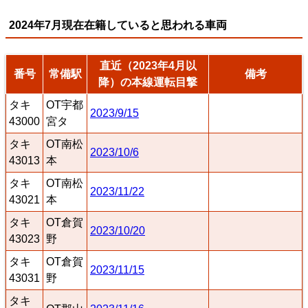
2024年7月現在在籍していると思われる車両
直近（2023年4月以
番号
常備駅
備考
降）の本線運転目撃
タキ
OT宇都
2023/9/15
43000
宮タ
タキ
OT南松
2023/10/6
43013
本
タキ
OT南松
2023/11/22
43021
本
タキ
OT倉賀
2023/10/20
43023
野
タキ
OT倉賀
2023/11/15
43031
野
タキ