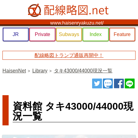
www.haisenryakuzu.net/
JR
Private
Subways
Index
Feature
配線略図トランプ通販再開中！
HaisenNet
Library
タキ43000/44000現況一覧
ツイート
トゥート
シェ
資料館 タキ43000/44000現
況一覧