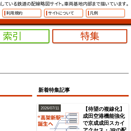
している鉄道の配線略図サイト。車両基地内部まで描いています。
利用規約
サイトについて
凡例
索引
特集
新着特集記事
2026/07/11
【待望の複線化】
成田空港機能強化
で京成成田スカイ
アクセス・JRの配