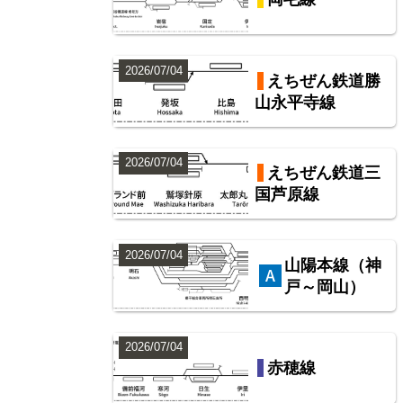
2026/07/04
えちぜん鉄道勝
山永平寺線
2026/07/04
えちぜん鉄道三
国芦原線
2026/07/04
山陽本線（神
戸～岡山）
2026/07/04
赤穂線