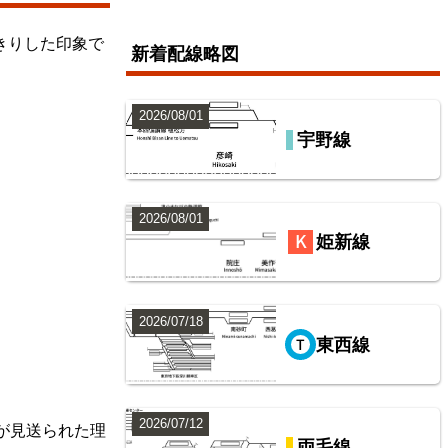
きりした印象で
新着配線略図
2026/08/01
宇野線
2026/08/01
姫新線
2026/07/18
東西線
2026/07/12
が見送られた理
両毛線