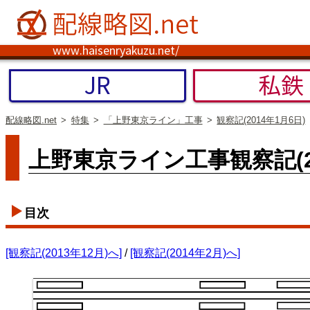
www.haisenryakuzu.net/
JR
私鉄
配線略図.net
特集
「上野東京ライン」工事
観察記(2014年1月6日)
上野東京ライン工事観察記(20
目次
[観察記(2013年12月)へ]
/
[観察記(2014年2月)へ]