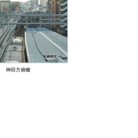
神田方俯瞰