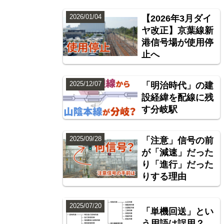
2026/01/04
【2026年3月ダイ
ヤ改正】京葉線新
港信号場が使用停
止へ
2025/12/07
「明治時代」の建
設経緯を配線に残
す分岐駅
2025/09/28
「注意」信号の前
が「減速」だった
り「進行」だった
りする理由
2025/07/20
「単機回送」とい
う用語は誤用？