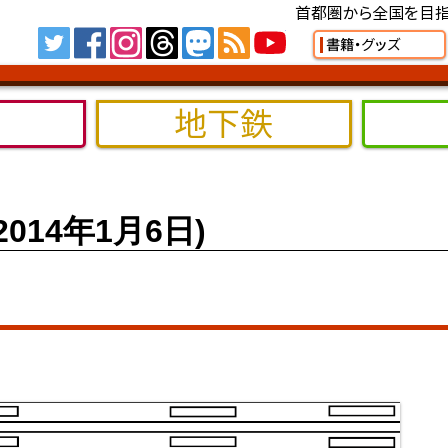
首都圏から全国を目指
Tw
FB
IG
TH
MS
RSS
YT
書籍・グッズ
地下鉄
14年1月6日)