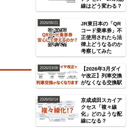
線はどう変わる？
2026/06/21
JR東日本の「QR
コード乗車券」不
正使用されたら法
律上どうなるのか
考察してみた
2026/03/08
【2026年3月ダイ
ヤ改正】列車交換
がなくなる交換駅
2026/02/14
京成成田スカイア
クセス「複々線
化」どのような配
線になる？