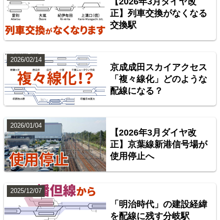
【2026年3月ダイヤ改
正】列車交換がなくなる
交換駅
中央本線（東京～塩尻）
2026/02/14
京成成田スカイアクセス
4
「複々線化」どのような
配線になる？
2026/01/04
【2026年3月ダイヤ改
正】京葉線新港信号場が
使用停止へ
東海道本線（米原～神戸）
2025/12/07
5
「明治時代」の建設経緯
を配線に残す分岐駅