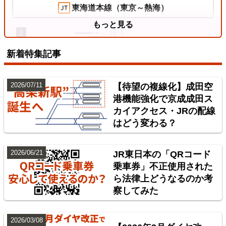
東海道本線（東京～熱海）
もっと見る
2
新着特集記事
2026/07/11
【待望の複線化】成田空
港機能強化で京成成田ス
カイアクセス・JRの配線
はどう変わる？
東北本線（東京～黒磯）
2026/06/21
JR東日本の「QRコード
3
乗車券」不正使用された
ら法律上どうなるのか考
察してみた
2026/03/08