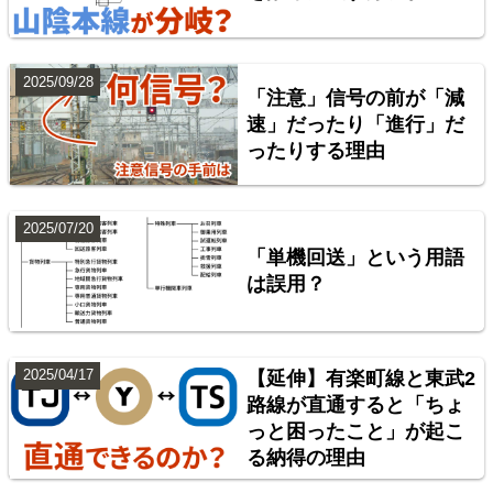
2025/09/28
「注意」信号の前が「減
速」だったり「進行」だ
ったりする理由
横浜線
2025/07/20
6
「単機回送」という用語
は誤用？
2025/04/17
【延伸】有楽町線と東武2
路線が直通すると「ちょ
っと困ったこと」が起こ
る納得の理由
総武本線