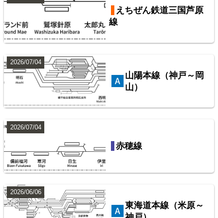
えちぜん鉄道三国芦原
線
西武鉄道池袋線
2026/07/04
山陽本線（神戸～岡
山）
2026/07/04
赤穂線
2026/06/06
東海道本線（米原～
神戸）