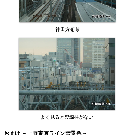
神田方俯瞰
よく見ると架線柱がない
おまけ ～上野東京ライン雪景色～