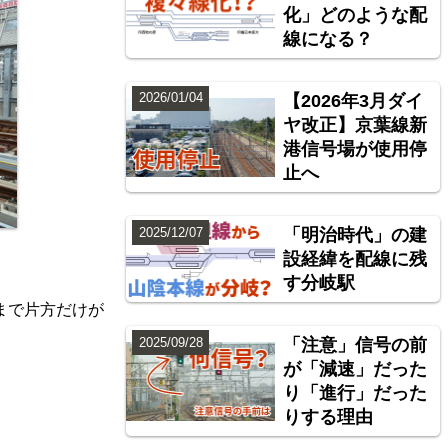
化」どのような配
線になる？
2026/01/04
【2026年3月ダイ
ヤ改正】京葉線新
港信号場が使用停
止へ
2025/12/07
「明治時代」の建
設経緯を配線に残
す分岐駅
まで片方だけが
2025/09/28
「注意」信号の前
が「減速」だった
り「進行」だった
りする理由