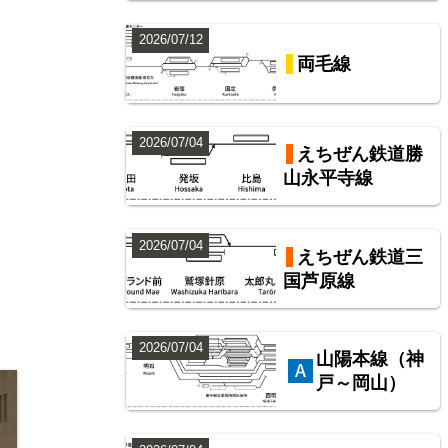
2026/07/12
両毛線
2026/07/04
えちぜん鉄道勝
山永平寺線
2026/07/04
えちぜん鉄道三
国芦原線
2026/07/04
山陽本線（神
戸～岡山）