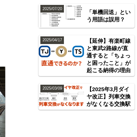
2025/07/20
「単機回送」とい
う用語は誤用？
2025/04/17
【延伸】有楽町線
と東武2路線が直
通すると「ちょっ
と困ったこと」が
起こる納得の理由
2025/03/09
【2025年3月ダイ
ヤ改正】列車交換
がなくなる交換駅