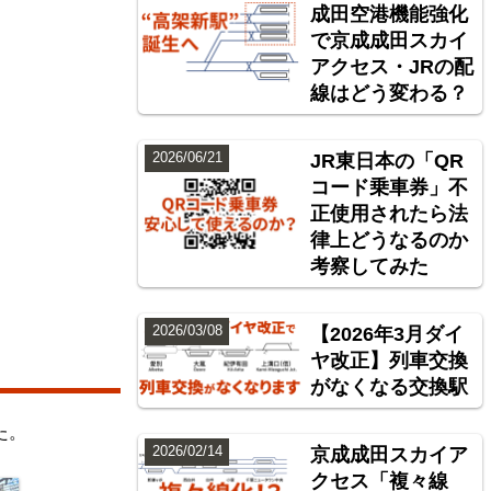
成田空港機能強化
で京成成田スカイ
アクセス・JRの配
線はどう変わる？
2026/06/21
JR東日本の「QR
コード乗車券」不
正使用されたら法
律上どうなるのか
考察してみた
2026/03/08
【2026年3月ダイ
ヤ改正】列車交換
がなくなる交換駅
た。
2026/02/14
京成成田スカイア
クセス「複々線