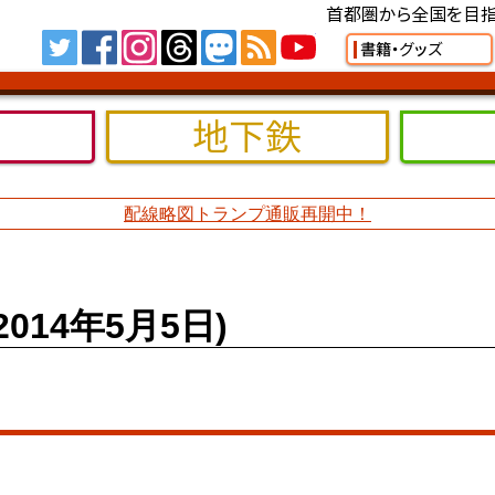
首都圏から全国を目指
Tw
FB
IG
TH
MS
RSS
YT
書籍・グッズ
地下鉄
配線略図トランプ通販再開中！
14年5月5日)