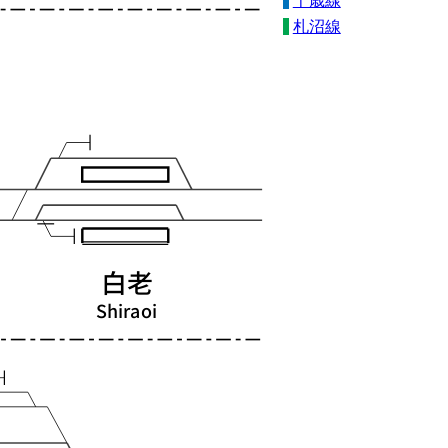
千歳線
札沼線