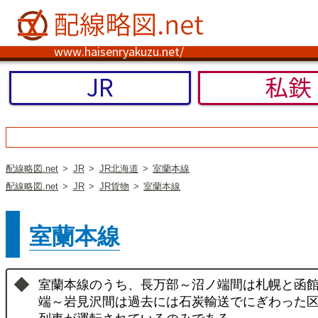
www.haisenryakuzu.net/
JR
私鉄
配線略図.net
JR
JR北海道
室蘭本線
配線略図.net
JR
JR貨物
室蘭本線
室蘭本線
室蘭本線のうち、長万部～沼ノ端間は札幌と函
端～岩見沢間は過去には石炭輸送でにぎわった