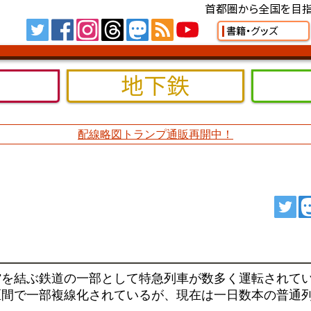
首都圏から全国を目指
Tw
FB
IG
TH
MS
RSS
YT
書籍・グッズ
地下鉄
配線略図トランプ通販再開中！
ツ
館を結ぶ鉄道の一部として特急列車が数多く運転されて
区間で一部複線化されているが、現在は一日数本の普通