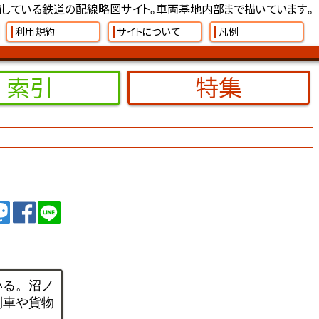
している鉄道の配線略図サイト。車両基地内部まで描いています。
利用規約
サイトについて
凡例
索引
特集
イート
トゥート
シェア
シェア
いる。沼ノ
列車や貨物