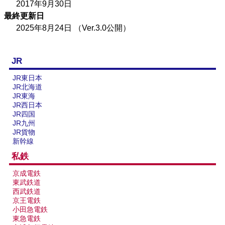
楽天市場
書泉
メロンブックス
BOOTH
2017年9月30日
最終更新日
2025年8月24日
（Ver.3.0公開）
JR
JR東日本
JR北海道
JR東海
JR西日本
JR四国
JR九州
JR貨物
新幹線
私鉄
京成電鉄
東武鉄道
西武鉄道
京王電鉄
小田急電鉄
東急電鉄