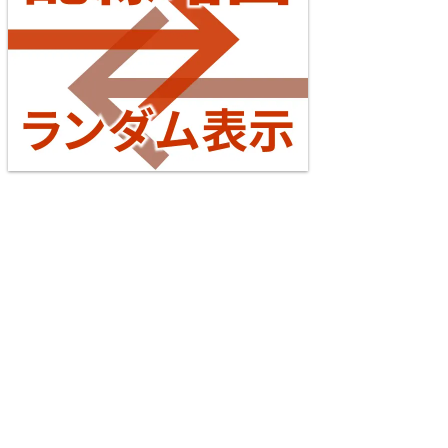
イアクセス・JRの配線はどう変わる？
2026/07/04
東海道本線（米原～神戸）
台湾全島配線略図2025 臺灣鐵路公司・臺灣高鐵・阿
5
里山森林鐵路
楽天市場
書泉
メロンブックス
とらのあな
台灣虎之穴網路商店
BOOTH
えちぜん鉄道勝山永平寺線
2026/07/04
横浜線
6