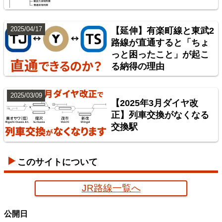
2025/04/17
【延伸】有楽町線と東武2
路線が直通すると「ちょ
っと困ったこと」が起こ
神奈川臨海鉄道配線略図 増補版
る納得の理由
楽天市場
書泉
BOOTH
2025/03/09
【2025年3月ダイヤ改
正】列車交換がなくなる
交換駅
このサイトについて
JR路線一覧へ
京葉臨海鉄道配線略図
公開日