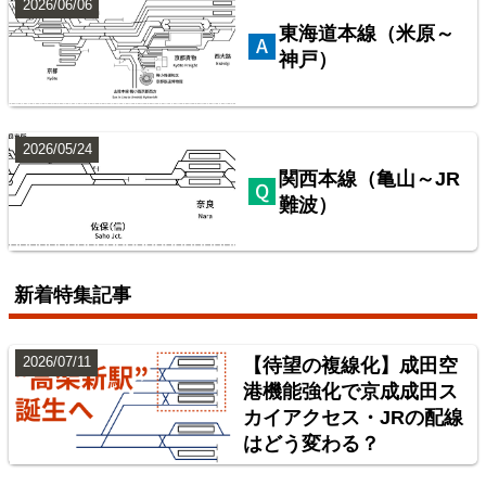
2026/06/06
東海道本線（米原～
神戸）
2026/05/24
関西本線（亀山～JR
難波）
配線略図で辿る首都圏の保線基地
楽天市場
書泉
BOOTH
新着特集記事
2026/07/11
【待望の複線化】成田空
港機能強化で京成成田ス
カイアクセス・JRの配線
はどう変わる？