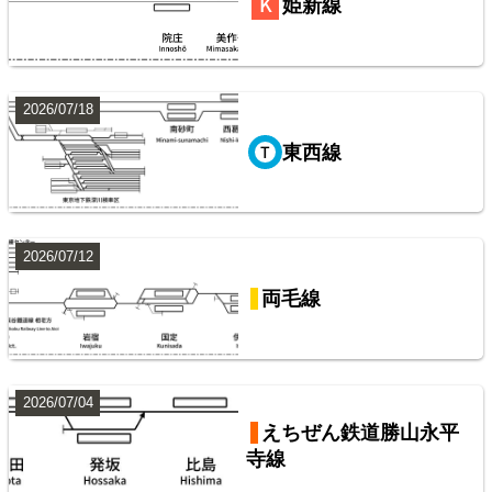
姫新線
8
2026/07/18
東西線
阪急電鉄・阪神電気鉄道配線略図1975
2026/07/12
山手線
楽天市場
書泉
メロンブックス
BOOTH
両毛線
9
2026/07/04
えちぜん鉄道勝山永平
寺線