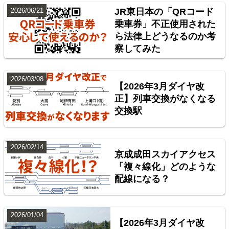
2026/06/21
JR東日本の「QRコード
乗車券」不正使用された
ら法律上どうなるのか考
東北地方臨海鉄道配線略図 福島・仙台・秋田・八戸
察してみた
臨海鉄道
楽天市場
書泉
BOOTH
2026/03/08
【2026年3月ダイヤ改
正】列車交換がなくなる
交換駅
2026/02/14
京成成田スカイアクセス
「複々線化」どのような
配線になる？
台湾全島配線略図 臺灣鐵路管理局・臺灣高鐵・阿里
山森林鐵路
2026/01/04
【2026年3月ダイヤ改