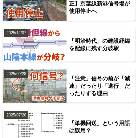
楽天市場
書泉
BOOTH
正】京葉線新港信号場が
使用停止へ
2025/12/07
「明治時代」の建設経緯
を配線に残す分岐駅
2025/09/28
「注意」信号の前が「減
配線略図で辿る首都圏の回送列車2 特急型車両編
速」だったり「進行」だ
ったりする理由
楽天市場
書泉
BOOTH
2025/07/20
「単機回送」という用語
は誤用？