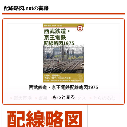
配線略図.netの書籍
東北本線（東京～黒磯）
3
両毛線
2026/07/11
中央本線（東京～塩尻）
西武鉄道・京王電鉄配線略図1975
もっと見る
楽天市場
書泉
メロンブックス
とらのあな
4
【待望の複線化】成田空港機能強化で京成成田スカ