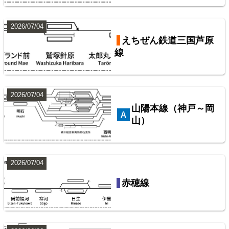
2026/07/04
東武鉄道伊勢崎線
東武鉄道配線略図1975
えちぜん鉄道三国芦原
線
楽天市場
書泉
メロンブックス
BOOTH
10
2026/07/04
山陽本線（神戸～岡
山）
2026/07/04
西武鉄道池袋線
赤穂線
配線略図で辿るスジ屋の苦労
楽天市場
書泉
BOOTH