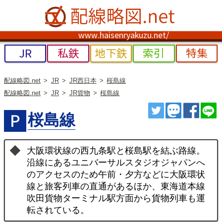
www.haisenryakuzu.net/
JR
私鉄
地下鉄
索引
特集
配線略図.net
JR
JR西日本
桜島線
配線略図.net
JR
JR貨物
桜島線
ツイート
トゥート
シェ
桜島線
大阪環状線の西九条駅と桜島駅を結ぶ路線。
沿線にあるユニバーサルスタジオジャパンへ
のアクセスのため午前・夕方などに大阪環状
線と旅客列車の直通があるほか、東海道本線
吹田貨物ターミナル駅方面から貨物列車も運
転されている。