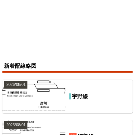
配線略図で辿る未成線
えちぜん鉄道三国芦原線
楽天市場
書泉
メロンブックス
とらのあな
BOOTH
2026/07/04
総武本線
新着配線略図
7
2026/08/01
宇野線
山陽本線（神戸～岡山）
鹿島・衣浦・水島臨海鉄道配線略図
楽天市場
書泉
BOOTH
2026/08/01
常磐線（上野～いわき）