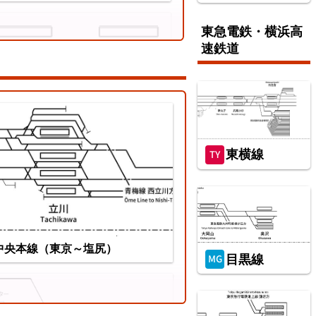
東急電鉄・横浜高
速鉄道
東横線
ちぜん鉄道勝山永平寺線
中央本線（東京～塩尻）
目黒線