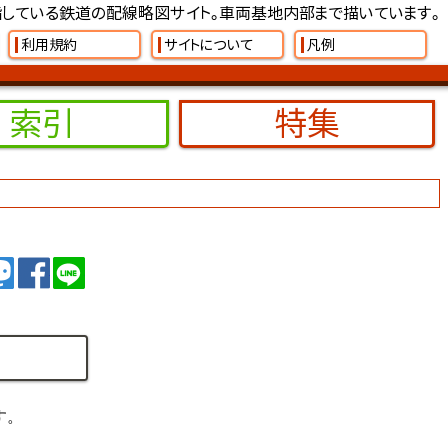
している鉄道の配線略図サイト。車両基地内部まで描いています。
利用規約
サイトについて
凡例
索引
特集
イート
トゥート
シェア
シェア
す。