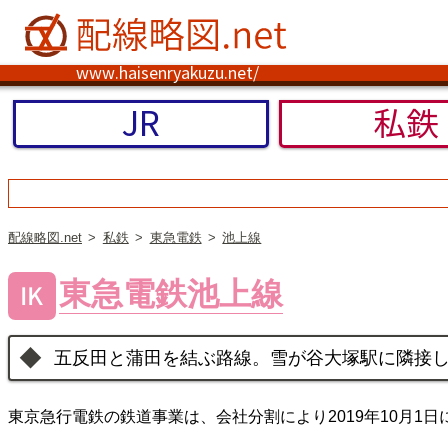
www.haisenryakuzu.net/
JR
私鉄
配線略図.net
私鉄
東急電鉄
池上線
東急電鉄池上線
五反田と蒲田を結ぶ路線。雪が谷大塚駅に隣接
東京急行電鉄の鉄道事業は、会社分割により2019年10月