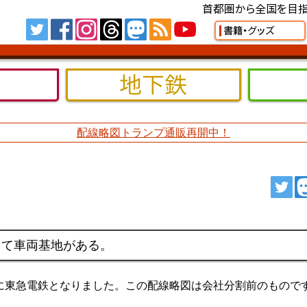
首都圏から全国を目指
Tw
FB
IG
TH
MS
RSS
YT
書籍・グッズ
地下鉄
配線略図トランプ通販再開中！
ツ
して車両基地がある。
1日に東急電鉄となりました。この配線略図は会社分割前のもので