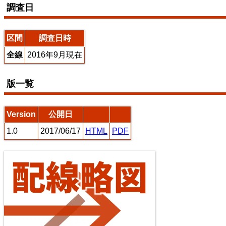
調査日
えちぜん鉄道三国芦原線
区間
調査日時
全線
2016年9月現在
東海道本線（米原～神戸）
版一覧
7
8
Version
公開日
1.0
2017/06/17
HTML
PDF
常磐線（上野～いわき）
10
11