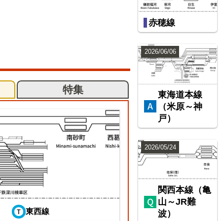
赤穂線
2026/06/06
特集
東海道本線
（米原～神
戸）
2026/05/24
関西本線（亀
山～JR難
東西線
波）