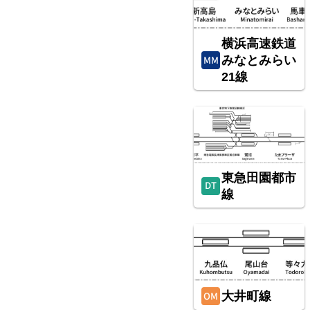
横浜高速鉄道
みなとみらい
21線
武蔵野線
東急田園都市
線
大井町線
東北新幹線