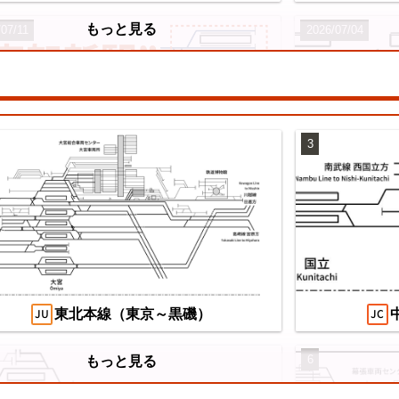
もっと見る
/07/11
2026/07/04
3
望の複線化】成田空港機能強化で京成成田
え
カイアクセス・JRの配線はどう変わる？
/07/04
東北本線（東京～黒磯）
6
もっと見る