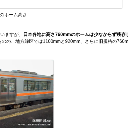
類のホーム高さ
ていますが、
日本各地に高さ760mmのホームは少なからず残存
の、地方線区では1100mmと920mm、さらに旧規格の760