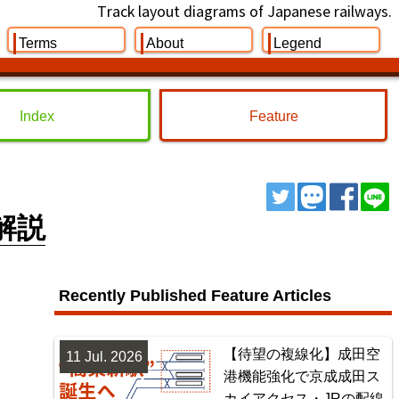
Track layout diagrams of Japanese railways.
Terms
About
Legend
Index
Feature
ツイート
トゥート
シェ
解説
Recently Published Feature Articles
【待望の複線化】成田空
11 Jul. 2026
港機能強化で京成成田ス
カイアクセス・JRの配線