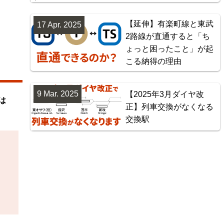
【延伸】有楽町線と東武
17 Apr. 2025
2路線が直通すると「ち
ょっと困ったこと」が起
こる納得の理由
9 Mar. 2025
【2025年3月ダイヤ改
は
正】列車交換がなくなる
交換駅