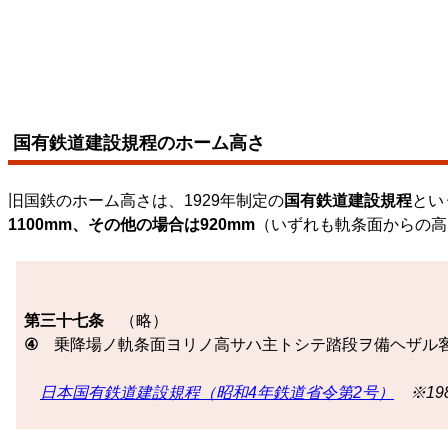
国有鉄道建設規程のホーム高さ
旧国鉄のホーム高さは、1929年制定の
国有鉄道建設規程
とい
1100mm、その他の場合は920mm
（いずれも軌条面からの高
第三十七条
（略）
④
乗降場ノ軌条面ヨリノ高サハ主トシテ踏段ヲ備ヘザル客
日本国有鉄道建設規程（昭和4年鉄道省令第2号）
※19