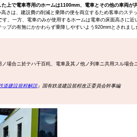
とした上で電車専用のホームは1100mm、電車とその他の車両が
低い高さは、建設費の削減と乗降の便を両立するため客車のステッ
です。一方、電車のみが使用するホームは電車の床面高さに近
テップの有無にかかわらず乗降しやすいよう920mmとされまし
ノ場合ニ於テハ千百粍、電車及其ノ他ノ列車ニ共用スル場合
鉄道建設規程解説
』国有鉄道建設規程改正委員会幹事編