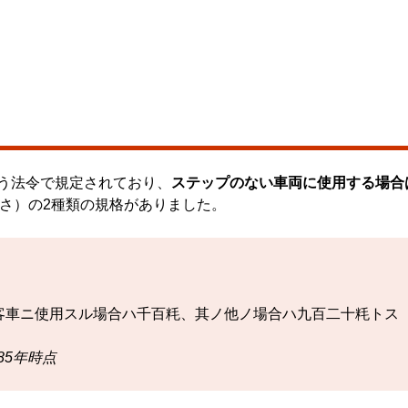
う法令で規定されており、
ステップのない車両に使用する場合
さ）の2種類の規格がありました。
車ニ使用スル場合ハ千百粍、其ノ他ノ場合ハ九百二十粍トス
85年時点