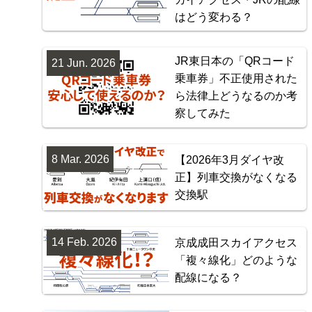
はどう変わる？
JR東日本の「QRコード
21 Jun. 2026
乗車券」不正使用された
ら法律上どうなるのか考
察してみた
8 Mar. 2026
【2026年3月ダイヤ改
正】列車交換がなくなる
交換駅
14 Feb. 2026
京成成田スカイアクセス
「複々線化」どのような
配線になる？