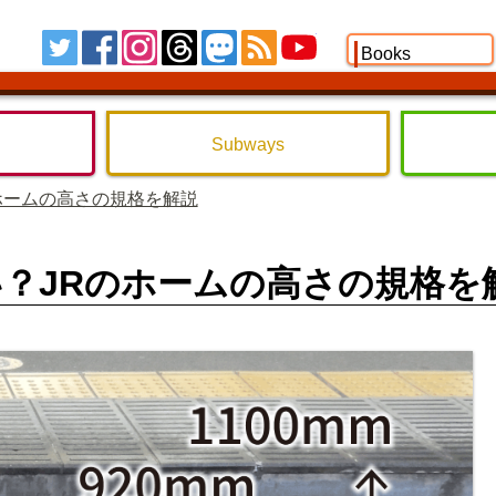
Tw
FB
IG
TH
MS
RSS
YT
Books
Subways
ホームの高さの規格を解説
？JRのホームの高さの規格を