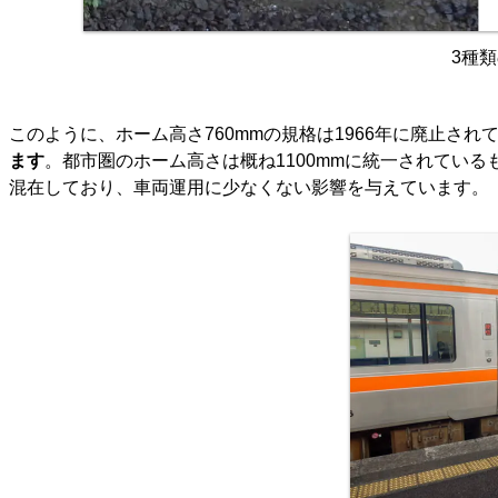
3種
このように、ホーム高さ760mmの規格は1966年に廃止され
ます
。都市圏のホーム高さは概ね1100mmに統一されているもの
混在しており、車両運用に少なくない影響を与えています。