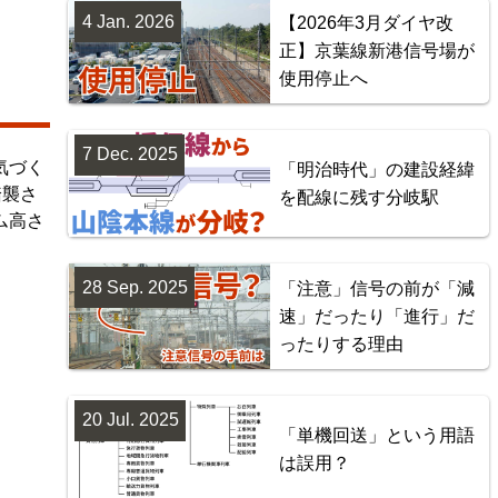
4 Jan. 2026
【2026年3月ダイヤ改
正】京葉線新港信号場が
使用停止へ
7 Dec. 2025
気づく
「明治時代」の建設経緯
踏襲さ
を配線に残す分岐駅
ム高さ
28 Sep. 2025
「注意」信号の前が「減
速」だったり「進行」だ
ったりする理由
20 Jul. 2025
「単機回送」という用語
は誤用？