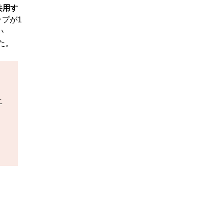
共用す
プが1
い
た。
ニ