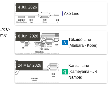
4 Jul. 2026
Akō Line
してい
mmが
6 Jun. 2026
Tōkaidō Line
(Maibara - Kōbe)
24 May. 2026
Kansai Line
(Kameyama - JR
Namba)