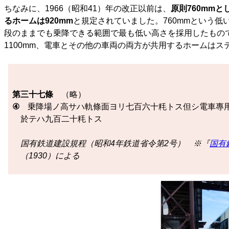
ちなみに、1966（昭和41）年の改正以前は、
原則760mm
るホームは920mm
と規定されていました。760mmという
段のままでも乗降できる範囲で最も低い高さを採用したもの
1100mm、電車とその他の車両の両方が共用するホームはス
第三十七條
（略）
④
乗降場ノ高サハ軌條面ヨリ七百六十粍トス但シ電車專用
於テハ九百二十粍トス
国有鉄道建設規程（昭和4年鉄道省令第2号） ※『
国有
（1930）による