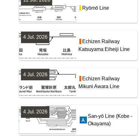
Ryōmō Line
4 Jul. 2026
Echizen Railway
Katsuyama Eiheiji Line
4 Jul. 2026
Echizen Railway
Mikuni Awara Line
4 Jul. 2026
San-yō Line (Kobe -
Okayama)