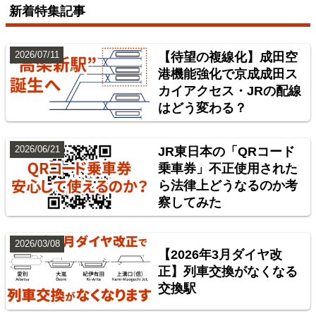
新着特集記事
2026/07/11
【待望の複線化】成田空
港機能強化で京成成田ス
カイアクセス・JRの配線
はどう変わる？
東北本線（東京～黒磯）
2026/06/21
JR東日本の「QRコード
3
乗車券」不正使用された
ら法律上どうなるのか考
察してみた
2026/03/08
【2026年3月ダイヤ改
正】列車交換がなくなる
交換駅
中央本線（東京～塩尻）