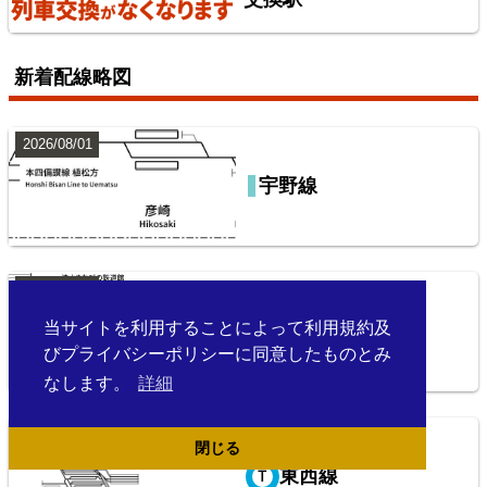
新着配線略図
2026/08/01
常磐線（上野～いわき）
宇野線
8
2026/08/01
当サイトを利用することによって利用規約及
姫新線
びプライバシーポリシーに同意したものとみ
なします。
詳細
2026/07/18
山手線
閉じる
東西線