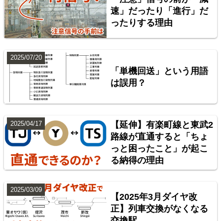
速」だったり「進行」だ
ったりする理由
横浜線
2025/07/20
6
「単機回送」という用語
は誤用？
2025/04/17
【延伸】有楽町線と東武2
路線が直通すると「ちょ
っと困ったこと」が起こ
る納得の理由
総武本線
7
2025/03/09
【2025年3月ダイヤ改
正】列車交換がなくなる
交換駅