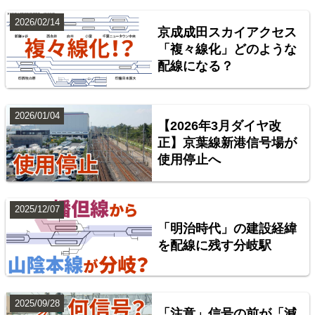
2026/02/14
京成成田スカイアクセス
4
「複々線化」どのような
配線になる？
2026/01/04
【2026年3月ダイヤ改
正】京葉線新港信号場が
使用停止へ
東海道本線（米原～神戸）
2025/12/07
5
「明治時代」の建設経緯
を配線に残す分岐駅
2025/09/28
「注意」信号の前が「減