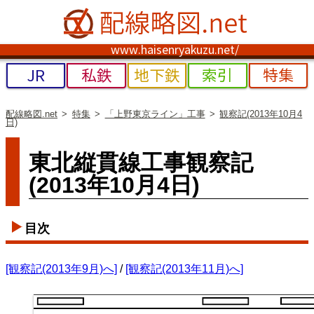
www.haisenryakuzu.net/
JR
私鉄
地下鉄
索引
特集
配線略図.net
特集
「上野東京ライン」工事
観察記(2013年10月4
日)
東北縦貫線工事観察記
(2013年10月4日)
目次
[観察記(2013年9月)へ]
/
[観察記(2013年11月)へ]