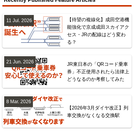
Recently Published Feature Articles
【待望の複線化】成田空港機
11 Jul. 2026
能強化で京成成田スカイアク
セス・JRの配線はどう変わ
る？
21 Jun. 2026
JR東日本の「QRコード乗車
券」不正使用されたら法律上
東北地方臨海鉄道配線略図 福島・仙台・秋田・八戸
どうなるのか考察してみた
臨海鉄道
楽天市場
書泉
BOOTH
8 Mar. 2026
【2026年3月ダイヤ改正】列
車交換がなくなる交換駅