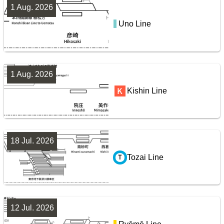
1 Aug. 2026
Uno Line
San-yō Line (Kobe - Okayama)
鹿島・衣浦・水島臨海鉄道配線略図
楽天市場
書泉
BOOTH
1 Aug. 2026
Jōban Line (Ueno - Iwaki)
Kishin Line
8
18 Jul. 2026
Tozai Line
阪急電鉄・阪神電気鉄道配線略図1975
12 Jul. 2026
Yamanote Line
楽天市場
書泉
メロンブックス
BOOTH