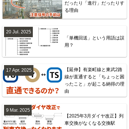
だったり「進行」だったりす
楽天市場
書泉
BOOTH
る理由
20 Jul. 2025
「単機回送」という用語は誤
用？
【延伸】有楽町線と東武2路
17 Apr. 2025
線が直通すると「ちょっと困
神奈川臨海鉄道配線略図 増補版
ったこと」が起こる納得の理
由
楽天市場
書泉
BOOTH
9 Mar. 2025
【2025年3月ダイヤ改正】列
車交換がなくなる交換駅