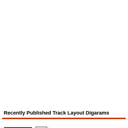
4 Jul. 2026
Yokohama Line
6
配線略図で辿る未成線
Echizen Railway Mikuni Awara Line
楽天市場
書泉
メロンブックス
とらのあな
BOOTH
4 Jul. 2026
Sōbu Line
Recently Published Track Layout Digarams
7