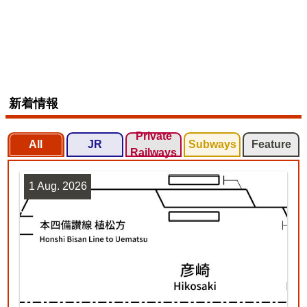
新着情報
Private
All
JR
Subways
Feature
Railways
1 Aug. 2026