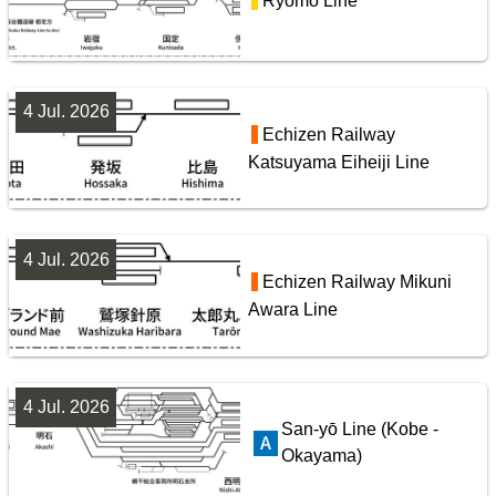
Ryōmō Line
9
4 Jul. 2026
Echizen Railway
Katsuyama Eiheiji Line
4 Jul. 2026
Tobu Railway Isesaki Line
東武鉄道配線略図1975
Echizen Railway Mikuni
Awara Line
楽天市場
書泉
メロンブックス
BOOTH
10
4 Jul. 2026
San-yō Line (Kobe -
Okayama)