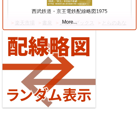
Chuō Line (Tōkyō - Shiojiri)
西武鉄道・京王電鉄配線略図1975
More...
楽天市場
書泉
メロンブックス
とらのあな
4
【待望の複線化】成田空港機能強化で京成成田スカ
イアクセス・JRの配線はどう変わる？
4 Jul. 2026
Tōkaidō Line (Maibara - Kōbe)
台湾全島配線略図2025 臺灣鐵路公司・臺灣高鐵・阿
5
里山森林鐵路
楽天市場
書泉
メロンブックス
とらのあな
台灣虎之穴網路商店
BOOTH
Echizen Railway Katsuyama Eiheiji Line