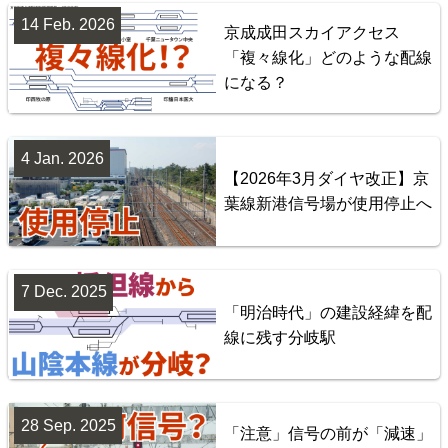
14 Feb. 2026
京成成田スカイアクセス
「複々線化」どのような配線
になる？
台湾全島配線略図 臺灣鐵路管理局・臺灣高鐵・阿里
山森林鐵路
4 Jan. 2026
【2026年3月ダイヤ改正】京
楽天市場
書泉
BOOTH
葉線新港信号場が使用停止へ
7 Dec. 2025
「明治時代」の建設経緯を配
線に残す分岐駅
28 Sep. 2025
「注意」信号の前が「減速」
配線略図で辿る首都圏の回送列車2 特急型車両編