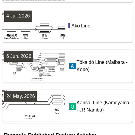
4 Jul. 2026
Seibu Railway Ikebukuro Line
Akō Line
配線略図で辿るスジ屋の苦労
楽天市場
書泉
BOOTH
6 Jun. 2026
Tōkaidō Line (Maibara -
Kōbe)
24 May. 2026
Kansai Line (Kameyama
- JR Namba)
配線略図で辿る首都圏の保線基地
楽天市場
書泉
BOOTH