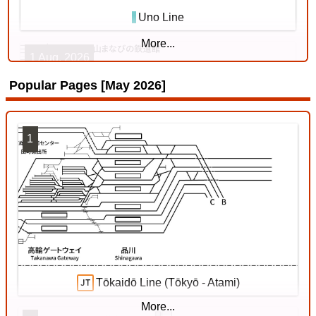
Uno Line
More...
1 Aug. 2026
Popular Pages [May 2026]
1
Kishin Line
18 Jul. 2026
Tōkaidō Line (Tōkyō - Atami)
More...