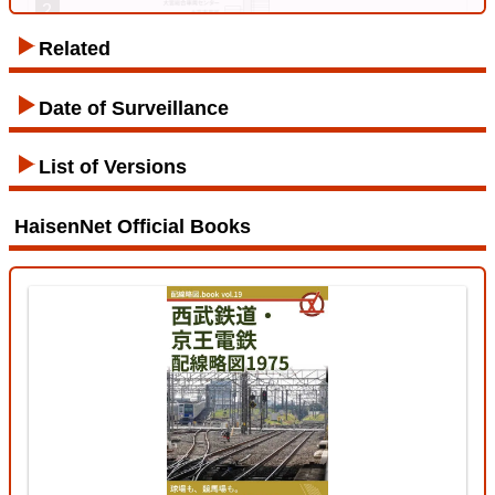
2
Related
Tozai Line
Date of Surveillance
List of Versions
12 Jul. 2026
HaisenNet Official Books
Tōhoku Line (Tōkyō - Kuroiso)
3
Ryōmō Line
11 Jul. 2026