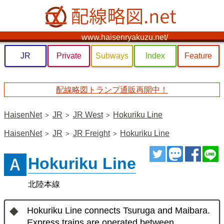
www.haisenryakuzu.net/
JR
Private
Subways
Index
Feature
配線略図トランプ通販再開中！
HaisenNet
JR
JR West
Hokuriku Line
HaisenNet
JR
JR Freight
Hokuriku Line
ツイート
トゥート
シェ
Hokuriku Line
北陸本線
Hokuriku Line connects Tsuruga and Maibara.
Express trains are operated between