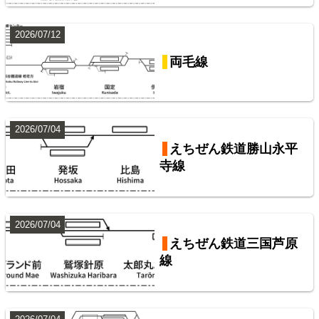
阪急電鉄・阪神電気鉄道配線略図1975
2026/07/12
山手線
楽天市場
書泉
メロンブックス
BOOTH
両毛線
9
2026/07/04
えちぜん鉄道勝山永平
寺線
2026/07/04
東武鉄道伊勢崎線
東武鉄道配線略図1975
えちぜん鉄道三国芦原
線
楽天市場
書泉
メロンブックス
BOOTH
10