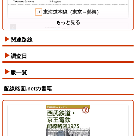
東海道本線（東京～熱海）
もっと見る
2
関連路線
東西線
調査日
2026/07/12
版一覧
配線略図.netの書籍
東北本線（東京～黒磯）
3
両毛線