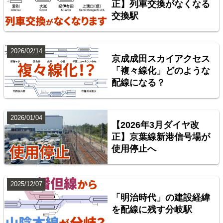
正】列車交換がなくなる
交換駅
2026/02/14
京成成田スカイアクセス
「複々線化」どのような
配線になる？
台湾全島配線略図 臺灣鐵路管理局・臺灣高鐵・阿里
山森林鐵路
2026/01/04
【2026年3月ダイヤ改
楽天市場
書泉
BOOTH
正】京葉線新港信号場が
使用停止へ
2025/12/07
「明治時代」の建設経緯
を配線に残す分岐駅