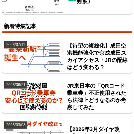
難波）
配線略図で辿る首都圏の保線基地
楽天市場
書泉
BOOTH
新着特集記事
2026/07/11
【待望の複線化】成田空
港機能強化で京成成田ス
カイアクセス・JRの配線
はどう変わる？
2026/06/21
JR東日本の「QRコード
乗車券」不正使用された
ら法律上どうなるのか考
東北地方臨海鉄道配線略図 福島・仙台・秋田・八戸
察してみた
臨海鉄道
楽天市場
書泉
BOOTH
2026/03/08
【2026年3月ダイヤ改