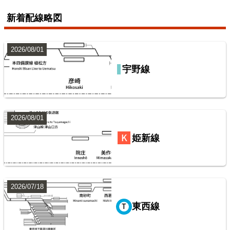
新着配線略図
7
2026/08/01
宇野線
山陽本線（神戸～岡山）
鹿島・衣浦・水島臨海鉄道配線略図
楽天市場
書泉
BOOTH
2026/08/01
常磐線（上野～いわき）
姫新線
8
2026/07/18
東西線