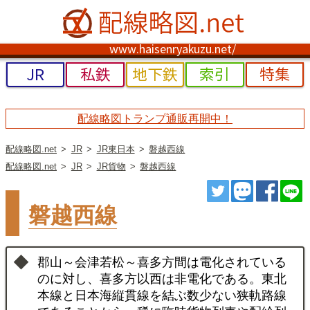
www.haisenryakuzu.net/
JR
私鉄
地下鉄
索引
特集
配線略図トランプ通販再開中！
配線略図.net
JR
JR東日本
磐越西線
配線略図.net
JR
JR貨物
磐越西線
ツイート
トゥート
シェ
磐越西線
郡山～会津若松～喜多方間は電化されている
のに対し、喜多方以西は非電化である。東北
本線と日本海縦貫線を結ぶ数少ない狭軌路線