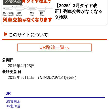
2025/03/09
【2025年3月ダイヤ改
正】列車交換がなくなる
交換駅
このサイトについて
JR路線一覧へ
京葉臨海鉄道配線略図
公開日
楽天市場
書泉
メロンブックス
BOOTH
2016年4月23日
最終更新日
2019年8月11日
（新関駅の配線を修正）
JR
JR東日本
JR北海道