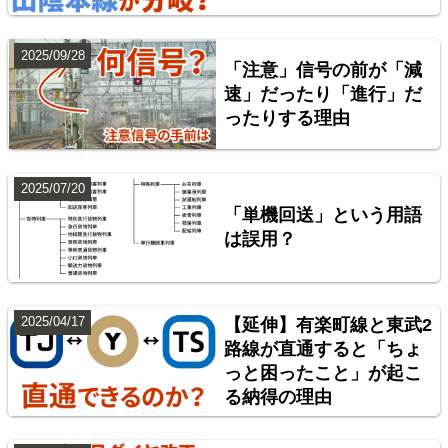
2025/09/28
「注意」信号の前が「減
配線略図で辿る首都圏の回送列車2 特急型車両編
速」だったり「進行」だ
ったりする理由
楽天市場
書泉
BOOTH
2025/07/20
「単機回送」という用語
は誤用？
2025/04/17
【延伸】有楽町線と東武2
路線が直通すると「ちょ
っと困ったこと」が起こ
神奈川臨海鉄道配線略図 増補版
る納得の理由
楽天市場
書泉
BOOTH