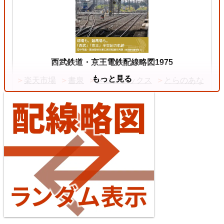
2026/07/11
中央本線（東京～塩尻）
西武鉄道・京王電鉄配線略図1975
もっと見る
楽天市場
書泉
メロンブックス
とらのあな
4
【待望の複線化】成田空港機能強化で京成成田スカ
イアクセス・JRの配線はどう変わる？
2026/07/04
東海道本線（米原～神戸）
台湾全島配線略図2025 臺灣鐵路公司・臺灣高鐵・阿
5
里山森林鐵路