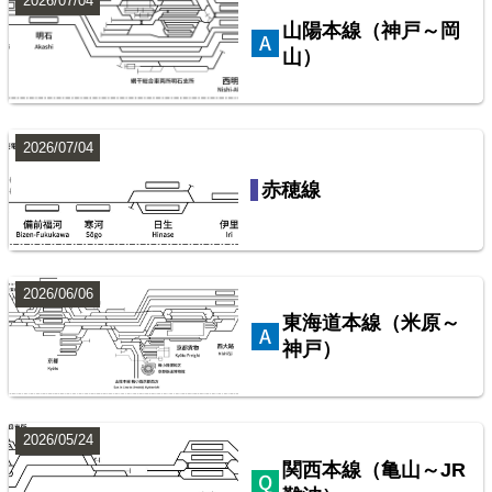
2026/07/04
山陽本線（神戸～岡
山）
2026/07/04
西武鉄道池袋線
赤穂線
配線略図で辿るスジ屋の苦労
楽天市場
書泉
BOOTH
2026/06/06
東海道本線（米原～
神戸）
2026/05/24
関西本線（亀山～JR