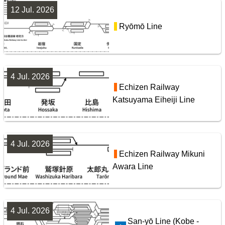
阪急電鉄・阪神電気鉄道配線略図1975
12 Jul. 2026
Yamanote Line
楽天市場
書泉
メロンブックス
BOOTH
Ryōmō Line
9
4 Jul. 2026
Echizen Railway
Katsuyama Eiheiji Line
4 Jul. 2026
Tobu Railway Isesaki Line
東武鉄道配線略図1975
Echizen Railway Mikuni
Awara Line
楽天市場
書泉
メロンブックス
BOOTH
10
4 Jul. 2026
San-yō Line (Kobe -