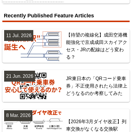
配線略図で辿る首都圏の保線基地
楽天市場
書泉
BOOTH
Recently Published Feature Articles
【待望の複線化】成田空港機
11 Jul. 2026
能強化で京成成田スカイアク
セス・JRの配線はどう変わ
る？
21 Jun. 2026
JR東日本の「QRコード乗車
券」不正使用されたら法律上
東北地方臨海鉄道配線略図 福島・仙台・秋田・八戸
どうなるのか考察してみた
臨海鉄道
楽天市場
書泉
BOOTH
8 Mar. 2026
【2026年3月ダイヤ改正】列
車交換がなくなる交換駅