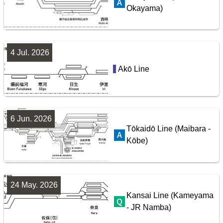
Okayama)
4 Jul. 2026
Seibu Railway Ikebukuro Line
Akō Line
配線略図で辿るスジ屋の苦労
楽天市場
書泉
BOOTH
6 Jun. 2026
Tōkaidō Line (Maibara -
Kōbe)
24 May. 2026
Kansai Line (Kameyama
- JR Namba)