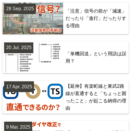
28 Sep. 2025
「注意」信号の前が「減速」
配線略図で辿る首都圏の回送列車2 特急型車両編
だったり「進行」だったりす
楽天市場
書泉
BOOTH
る理由
20 Jul. 2025
「単機回送」という用語は誤
用？
【延伸】有楽町線と東武2路
17 Apr. 2025
線が直通すると「ちょっと困
神奈川臨海鉄道配線略図 増補版
ったこと」が起こる納得の理
由
楽天市場
書泉
BOOTH
9 Mar. 2025