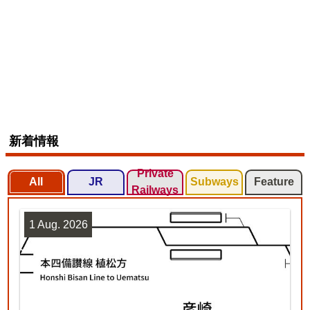
新着情報
Private
All
JR
Subways
Feature
Railways
1 Aug. 2026