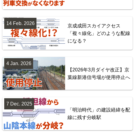
14 Feb. 2026
京成成田スカイアクセス
「複々線化」どのような配線
になる？
台湾全島配線略図 臺灣鐵路管理局・臺灣高鐵・阿里
山森林鐵路
4 Jan. 2026
【2026年3月ダイヤ改正】京
楽天市場
書泉
BOOTH
葉線新港信号場が使用停止へ
7 Dec. 2025
「明治時代」の建設経緯を配
線に残す分岐駅