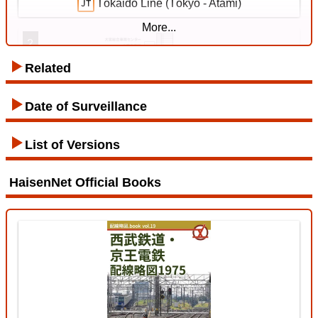
Tōkaidō Line (Tōkyō - Atami)
More...
2
Related
Tozai Line
Date of Surveillance
List of Versions
12 Jul. 2026
HaisenNet Official Books
Tōhoku Line (Tōkyō - Kuroiso)
3
Ryōmō Line