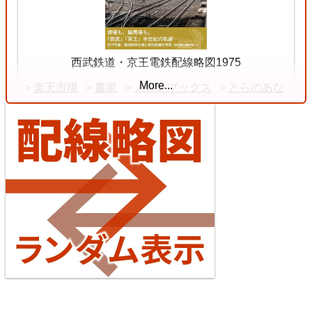
11 Jul. 2026
Chuō Line (Tōkyō - Shiojiri)
西武鉄道・京王電鉄配線略図1975
More...
楽天市場
書泉
メロンブックス
とらのあな
4
【待望の複線化】成田空港機能強化で京成成田スカ
イアクセス・JRの配線はどう変わる？
4 Jul. 2026
Tōkaidō Line (Maibara - Kōbe)
台湾全島配線略図2025 臺灣鐵路公司・臺灣高鐵・阿
5
里山森林鐵路
楽天市場
書泉
メロンブックス
とらのあな