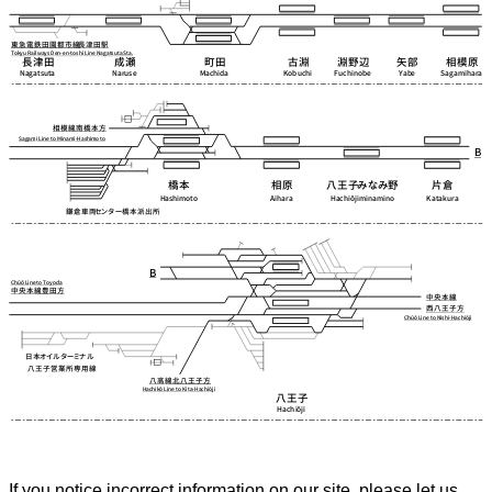
If you notice incorrect information on our site, please let us