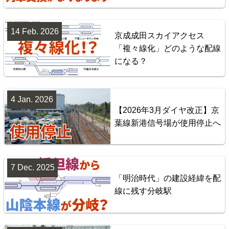
14 Feb. 2026
京成成田スカイアクセス
「複々線化」どのような配線
になる？
台湾全島配線略図 臺灣鐵路管理局・臺灣高鐵・阿里
山森林鐵路
4 Jan. 2026
【2026年3月ダイヤ改正】京
楽天市場
書泉
BOOTH
葉線新港信号場が使用停止へ
7 Dec. 2025
「明治時代」の建設経緯を配
線に残す分岐駅