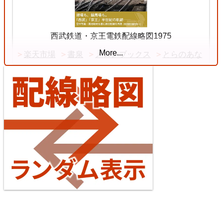
Chuō Line (Tōkyō - Shiojiri)
西武鉄道・京王電鉄配線略図1975
More...
楽天市場
書泉
メロンブックス
とらのあな
4
【待望の複線化】成田空港機能強化で京成成田スカ
イアクセス・JRの配線はどう変わる？
4 Jul. 2026
Tōkaidō Line (Maibara - Kōbe)
台湾全島配線略図2025 臺灣鐵路公司・臺灣高鐵・阿
5
里山森林鐵路
楽天市場
書泉
メロンブックス
とらのあな