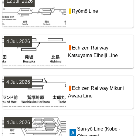
12 Jul. 2026
Yamanote Line
楽天市場
書泉
メロンブックス
BOOTH
Ryōmō Line
9
4 Jul. 2026
Echizen Railway
Katsuyama Eiheiji Line
4 Jul. 2026
Tobu Railway Isesaki Line
東武鉄道配線略図1975
Echizen Railway Mikuni
Awara Line
楽天市場
書泉
メロンブックス
BOOTH
10
4 Jul. 2026
San-yō Line (Kobe -