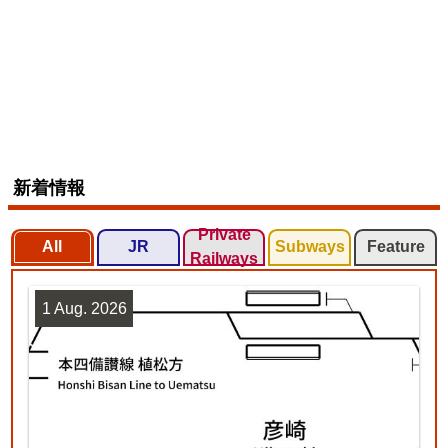
新着情報
Private
All
JR
Subways
Feature
Railways
1 Aug. 2026