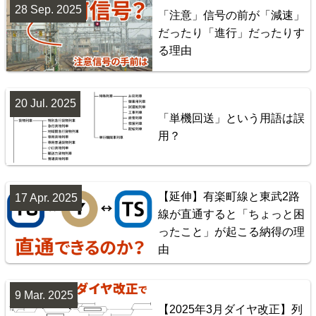
28 Sep. 2025
「注意」信号の前が「減速」
配線略図で辿る首都圏の回送列車2 特急型車両編
だったり「進行」だったりす
楽天市場
書泉
BOOTH
る理由
20 Jul. 2025
「単機回送」という用語は誤
用？
【延伸】有楽町線と東武2路
17 Apr. 2025
線が直通すると「ちょっと困
神奈川臨海鉄道配線略図 増補版
ったこと」が起こる納得の理
由
楽天市場
書泉
BOOTH
9 Mar. 2025
【2025年3月ダイヤ改正】列