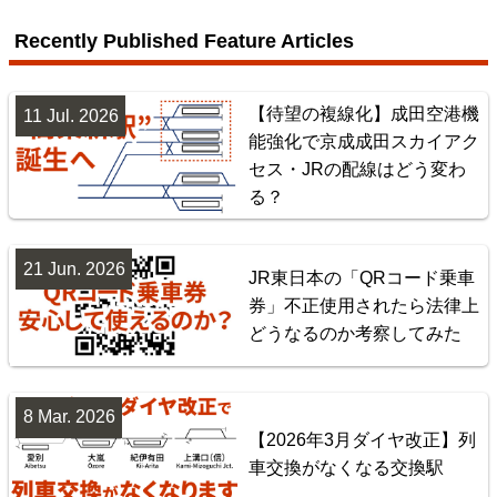
楽天市場
書泉
BOOTH
Recently Published Feature Articles
【待望の複線化】成田空港機
11 Jul. 2026
能強化で京成成田スカイアク
セス・JRの配線はどう変わ
る？
21 Jun. 2026
JR東日本の「QRコード乗車
券」不正使用されたら法律上
東北地方臨海鉄道配線略図 福島・仙台・秋田・八戸
どうなるのか考察してみた
臨海鉄道
楽天市場
書泉
BOOTH
8 Mar. 2026
【2026年3月ダイヤ改正】列
車交換がなくなる交換駅