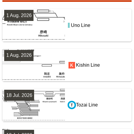
7
1 Aug. 2026
Uno Line
San-yō Line (Kobe - Okayama)
鹿島・衣浦・水島臨海鉄道配線略図
楽天市場
書泉
BOOTH
1 Aug. 2026
Jōban Line (Ueno - Iwaki)
Kishin Line
8
18 Jul. 2026
Tozai Line
阪急電鉄・阪神電気鉄道配線略図1975