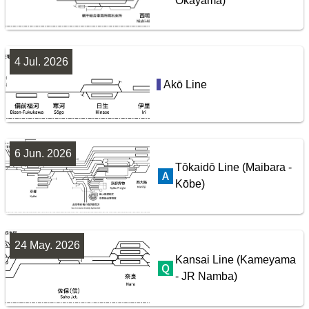
Okayama)
4 Jul. 2026
Seibu Railway Ikebukuro Line
Akō Line
配線略図で辿るスジ屋の苦労
楽天市場
書泉
BOOTH
6 Jun. 2026
Tōkaidō Line (Maibara -
Kōbe)
24 May. 2026
Kansai Line (Kameyama
- JR Namba)
配線略図で辿る首都圏の保線基地