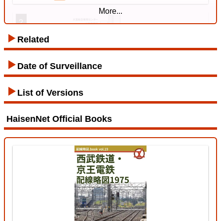
More...
2
Related
Tozai Line
Date of Surveillance
List of Versions
12 Jul. 2026
HaisenNet Official Books
Tōhoku Line (Tōkyō - Kuroiso)
3
Ryōmō Line
11 Jul. 2026