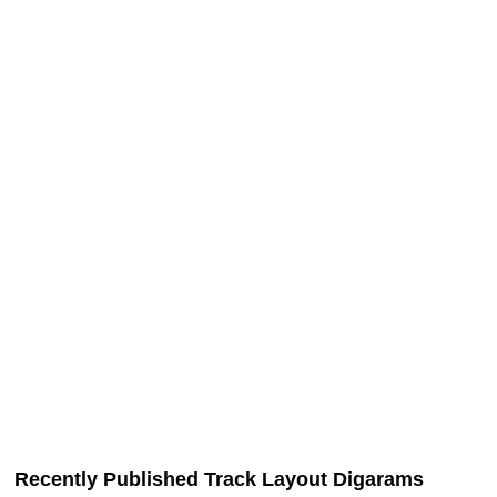
台灣虎之穴網路商店
BOOTH
Echizen Railway Katsuyama Eiheiji Line
4 Jul. 2026
Yokohama Line
6
配線略図で辿る未成線
Echizen Railway Mikuni Awara Line
楽天市場
書泉
メロンブックス
とらのあな
BOOTH
4 Jul. 2026
Sōbu Line
Recently Published Track Layout Digarams