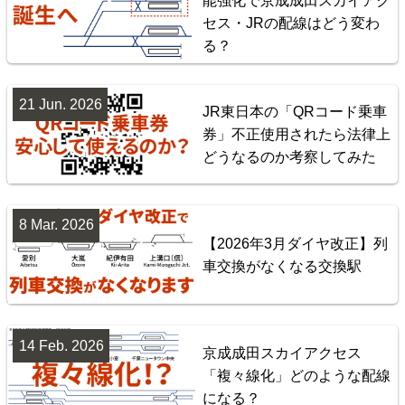
能強化で京成成田スカイアク
セス・JRの配線はどう変わ
る？
21 Jun. 2026
JR東日本の「QRコード乗車
券」不正使用されたら法律上
東北地方臨海鉄道配線略図 福島・仙台・秋田・八戸
どうなるのか考察してみた
臨海鉄道
楽天市場
書泉
BOOTH
8 Mar. 2026
【2026年3月ダイヤ改正】列
車交換がなくなる交換駅
14 Feb. 2026
京成成田スカイアクセス
「複々線化」どのような配線
になる？