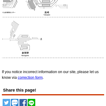
If you notice incorrect information on our site, please let us
know via
correction form
.
Share this page!
ツイート
トゥート
シェア
シェア