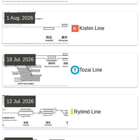
鹿島・衣浦・水島臨海鉄道配線略図
楽天市場
書泉
BOOTH
1 Aug. 2026
Jōban Line (Ueno - Iwaki)
Kishin Line
8
18 Jul. 2026
Tozai Line
阪急電鉄・阪神電気鉄道配線略図1975
12 Jul. 2026
Yamanote Line
楽天市場
書泉
メロンブックス
BOOTH
Ryōmō Line
9