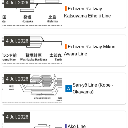
4 Jul. 2026
Echizen Railway
Katsuyama Eiheiji Line
4 Jul. 2026
Tobu Railway Isesaki Line
東武鉄道配線略図1975
Echizen Railway Mikuni
Awara Line
楽天市場
書泉
メロンブックス
BOOTH
10
4 Jul. 2026
San-yō Line (Kobe -
Okayama)
4 Jul. 2026
Seibu Railway Ikebukuro Line
Akō Line