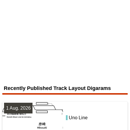
Yokohama Line
6
配線略図で辿る未成線
Echizen Railway Mikuni Awara Line
楽天市場
書泉
メロンブックス
とらのあな
BOOTH
4 Jul. 2026
Sōbu Line
Recently Published Track Layout Digarams
7
1 Aug. 2026
Uno Line
San-yō Line (Kobe - Okayama)