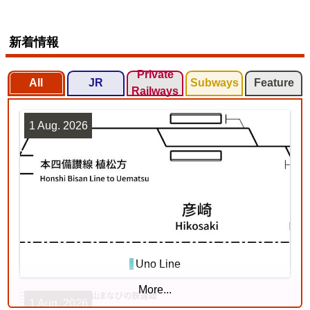
新着情報
Private
All
JR
Subways
Feature
Railways
1 Aug. 2026
Uno Line
More...
1 Aug. 2026