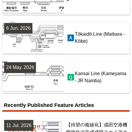
配線略図で辿るスジ屋の苦労
楽天市場
書泉
BOOTH
6 Jun. 2026
Tōkaidō Line (Maibara -
Kōbe)
24 May. 2026
Kansai Line (Kameyama
- JR Namba)
配線略図で辿る首都圏の保線基地
楽天市場
書泉
BOOTH
Recently Published Feature Articles
【待望の複線化】成田空港機
11 Jul. 2026