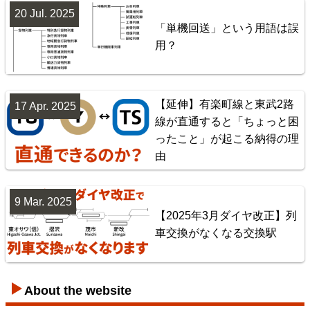
20 Jul. 2025
「単機回送」という用語は誤
用？
【延伸】有楽町線と東武2路
17 Apr. 2025
線が直通すると「ちょっと困
神奈川臨海鉄道配線略図 増補版
ったこと」が起こる納得の理
由
楽天市場
書泉
BOOTH
9 Mar. 2025
【2025年3月ダイヤ改正】列
車交換がなくなる交換駅
About the website