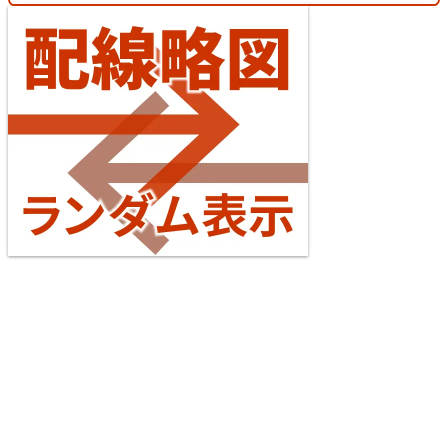
【待望の複線化】成田空港機能強化で京成成田スカ
イアクセス・JRの配線はどう変わる？
4 Jul. 2026
Tōkaidō Line (Maibara - Kōbe)
台湾全島配線略図2025 臺灣鐵路公司・臺灣高鐵・阿
5
里山森林鐵路
楽天市場
書泉
メロンブックス
とらのあな
台灣虎之穴網路商店
BOOTH
Echizen Railway Katsuyama Eiheiji Line
4 Jul. 2026