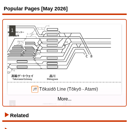
Popular Pages [May 2026]
1
Kishin Line
18 Jul. 2026
Tōkaidō Line (Tōkyō - Atami)
More...
2
Related