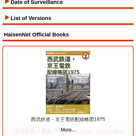
Tozai Line
Date of Surveillance
List of Versions
12 Jul. 2026
HaisenNet Official Books
Tōhoku Line (Tōkyō - Kuroiso)
3
Ryōmō Line
11 Jul. 2026
Chuō Line (Tōkyō - Shiojiri)
西武鉄道・京王電鉄配線略図1975
More...
楽天市場
書泉
メロンブックス
とらのあな
4