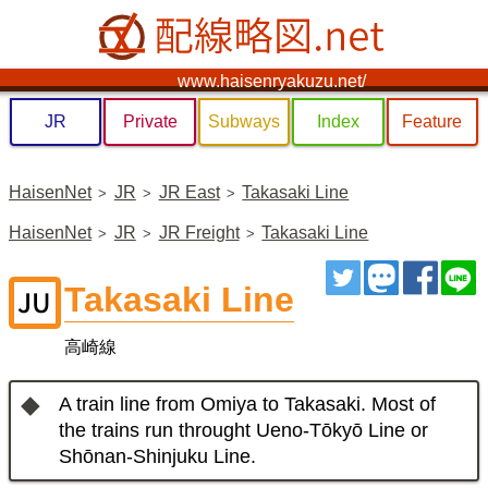
www.haisenryakuzu.net/
JR
Private
Subways
Index
Feature
HaisenNet
JR
JR East
Takasaki Line
HaisenNet
JR
JR Freight
Takasaki Line
ツイート
トゥート
シェ
Takasaki Line
高崎線
A train line from Omiya to Takasaki. Most of
the trains run throught Ueno-Tōkyō Line or
Shōnan-Shinjuku Line.