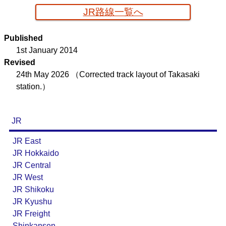
JR路線一覧へ
京葉臨海鉄道配線略図
Published
楽天市場
書泉
メロンブックス
BOOTH
1st January 2014
Revised
24th May 2026
（Corrected track layout of Takasaki
station.）
JR
JR East
JR Hokkaido
JR Central
JR West
JR Shikoku
JR Kyushu
JR Freight
Shinkansen