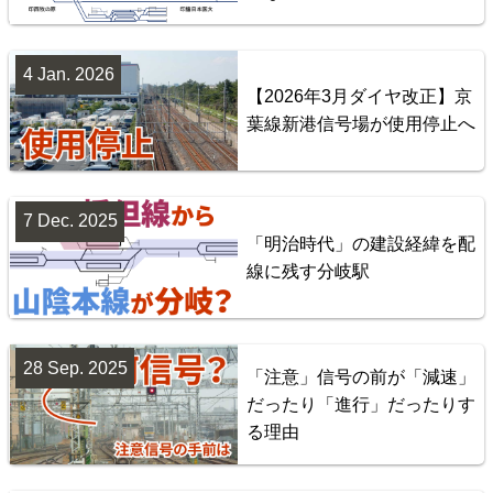
台湾全島配線略図 臺灣鐵路管理局・臺灣高鐵・阿里
山森林鐵路
4 Jan. 2026
【2026年3月ダイヤ改正】京
楽天市場
書泉
BOOTH
葉線新港信号場が使用停止へ
7 Dec. 2025
「明治時代」の建設経緯を配
線に残す分岐駅
28 Sep. 2025
「注意」信号の前が「減速」
配線略図で辿る首都圏の回送列車2 特急型車両編
だったり「進行」だったりす
楽天市場
書泉
BOOTH
る理由